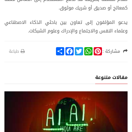
كمعالج أو صديق أو شريك موثوق.
يدعو المؤلفون إلى تعاون بين باحثي الذكاء الاصطناعي
وعلماء النفس والاجتماع والإدراك وعلوم الشبكات.
S
F
T
W
P
مشاركة :
طباعة
h
a
w
h
i
a
c
i
a
n
r
e
t
t
t
e
b
t
s
e
o
e
A
r
مقالات متنوعة
o
r
p
e
k
p
s
t
ا
علوم وتكنولو