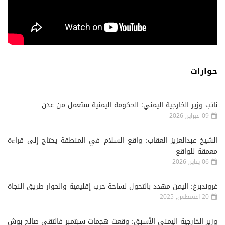
حوارات
نائب وزير الخارجية اليمني: الحكومة اليمنية ستعمل من عدن
09 فبراير, 2026
الشيخ عبدالعزيز العقاب: واقع السلام في المنطقة يحتاج إلى قراءة
معمقة للواقع
06 يناير, 2026
غروندبرغ: اليمن مهدد بالتحول لساحة حرب إقليمية والحوار طريق النجاة
20 اغسطس, 2025
وزير الخارجية اليمني الأسبق: وقعت هجمات سبتمبر فالتقى صالح بوش