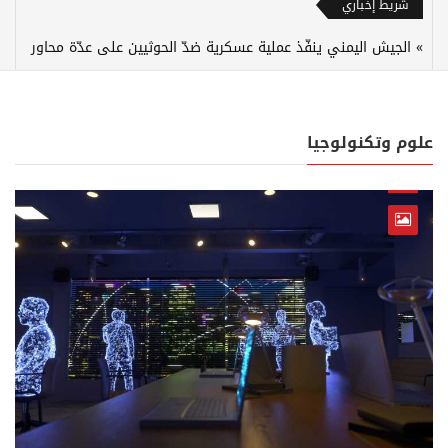
شريط إخباري
الجيش اليمني ينفّذ عملية عسكرية ضدّ الحوثيين على عدّة محاور
علوم وتكنولوجيا