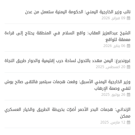
نائب وزير الخارجية اليمني: الحكومة اليمنية ستعمل من عدن
09 فبراير, 2026
الشيخ عبدالعزيز العقاب: واقع السلام في المنطقة يحتاج إلى قراءة
معمقة للواقع
06 يناير, 2026
غروندبرغ: اليمن مهدد بالتحول لساحة حرب إقليمية والحوار طريق النجاة
20 اغسطس, 2025
وزير الخارجية اليمني الأسبق: وقعت هجمات سبتمبر فالتقى صالح بوش
لنفي وصمة الإرهاب
26 يوليو, 2025
الزنداني: هجمات البحر الأحمر أضرّت بخريطة الطريق والخيار العسكري
ممكن
12 مارس, 2025