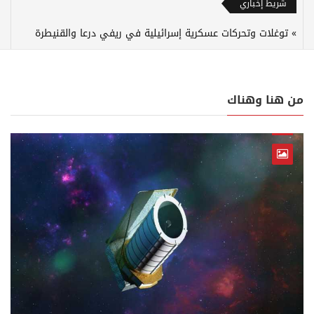
شريط إخباري
توغلات وتحركات عسكرية إسرائيلية في ريفي درعا والقنيطرة
من هنا وهناك