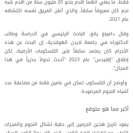
فقط، ما يعني أنهما أقدم بنحو 20 مليون سنة من أقدم شبه
نجم كان معروفاً سابقاً، والذي أعلن الفريق نفسه اكتشافه
عام 2021.
وقال دامينغ يانغ، الباحث الرئيسي في الدراسة وطالب
الدكتوراه في جامعة لايدن الهولندية، إن البحث عن هذه
الأجرام كان يعتمد سابقاً على التلسكوبات الأرضية، لكن
إطلاق "إقليدس" عام 2023 "أحدث تحولاً جذرياً في هذا
المجال".
وأوضح أن التلسكوب تمكن في عامين فقط من مضاعفة عدد
أشباه النجوم المرصودة.
أكبر مما هو متوقع
يعود تاريخ هذين الجرمين إلى حقبة تشكل النجوم والمجرات
الأولى مع انقشاع الغبار الكوني الذي كان يملأ الكون المبكر.