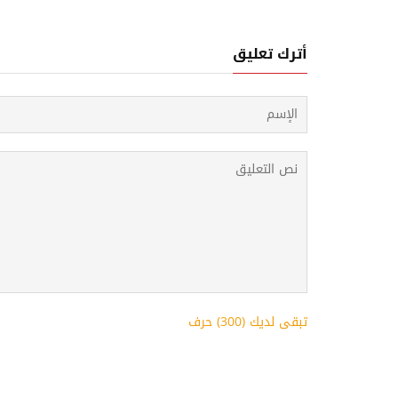
أترك تعليق
تبقى لديك (
300
) حرف