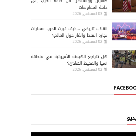
طهران وواشنطن من حافة الحرب إلى
حافة المفاوضات
03 اغسطس, 2026
انقلاب تاريخي ...كيف غيرت الحرب مسارات
تجارة النفط والغاز حول العالم؟
02 اغسطس, 2026
هل تتراجع الهيمنة الأميركية في منطقة
آسيا والمحيط الهادئ؟
02 اغسطس, 2026
FACEBO
أحدث الاخبار
أح
07 اغسطس, 2026
07 اغسطس, 2026
رئيس الوزراء العراقي يس
غروندبرغ يحذر من عودة اليمن
رئيس الاستخبارات السعو
ديو
إلى حرب واسعة
بغداد