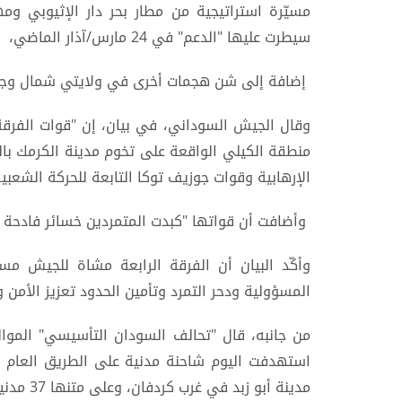
مسيّرة استراتيجية من مطار بحر دار الإثيوبي 
سيطرت عليها "الدعم" في 24 مارس/آذار الماضي،
إضافة إلى شن هجمات أخرى في ولايتي شمال وجن
وقال الجيش السوداني، في بيان، إن "قوات الفرقة
منطقة الكيلي الواقعة على تخوم مدينة الكرمك بال
الإرهابية وقوات جوزيف توكا التابعة للحركة الشعبية
وأضافت أن قواتها "كبدت المتمردين خسائر فادحة في
وأكّد البيان أن الفرقة الرابعة مشاة للجيش 
المسؤولية ودحر التمرد وتأمين الحدود تعزيز الأمن وا
من جانبه، قال "تحالف السودان التأسيسي" الموال
استهدفت اليوم شاحنة مدنية على الطريق العام 
مدينة أبو زبد في غرب كردفان، وعلى متنها 37 مدنياً.