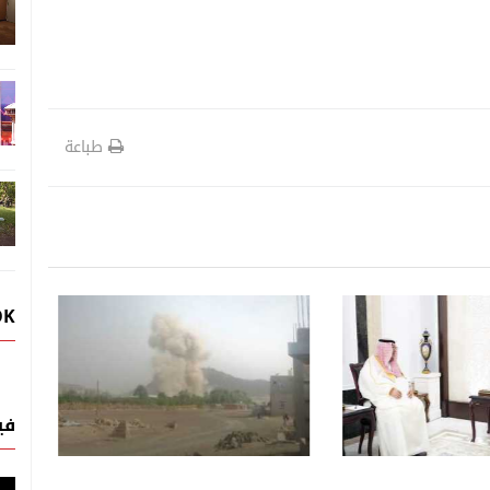
طباعة
OK
أحدث الاخبار
أحدث الاخبار
07 اغسطس, 2026
اليمنية تحشد دبلوماسياً
ً في مواجهة التصعيد
تصعيد الحوثيين في اليمن يتصدر
في
مباحثات الزوبة وغروندبرغ