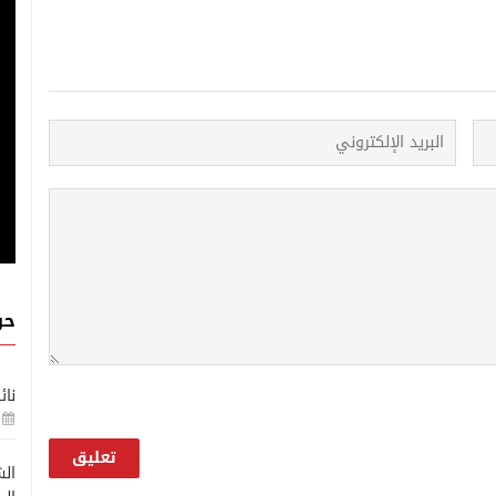
حو
نائ
الش