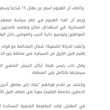
وأضاف أن الهجوم أسفر عن مقتل 15 شخصاً وسقوط عدد من الجرحى.
وزعم أن "هذا الهجوم في إطار سياسة ممنهجة ت
العسكرية، في استهدافٍ متكرر ومتعمد للمدنيين الع
المواطنين وتوسيع دائرة الحرب والفوضى داخل البلاد
وأعلنت الحركة الشعبية/ شمال المتحالفة مع قوات
إقليم النيل الأزرق من السيطرة على منطقة خور الح
وقال نائب رئيس هيئة أركان الجيش الشعبي الت
سيطرتها بالكامل على المنطقة.
وكشف عن تقدم قواتهم "بثبات إلى مناطق أخرى 
الدمازين (عاصمة الإقليم) جنوباً على ضفاف النيل الأز
في المقابل، قالت المقاومة الشعبية المساندة 