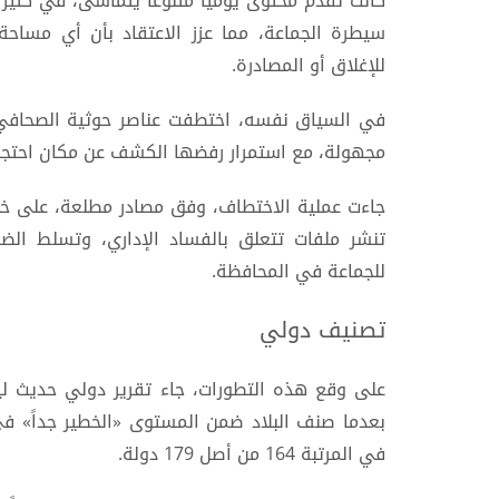
كانت تقدم محتوى يومياً متنوعاً يتماشى، في كثير
سيطرة الجماعة، مما عزز الاعتقاد بأن أي مساحة 
للإغلاق أو المصادرة.
في السياق نفسه، اختطفت عناصر حوثية الصحافي 
مجهولة، مع استمرار رفضها الكشف عن مكان احتجاز
جاءت عملية الاختطاف، وفق مصادر مطلعة، على خلف
تنشر ملفات تتعلق بالفساد الإداري، وتسلط الض
للجماعة في المحافظة.
تصنيف دولي
على وقع هذه التطورات، جاء تقرير دولي حديث ل
بعدما صنف البلاد ضمن المستوى «الخطير جداً» في 
في المرتبة 164 من أصل 179 دولة.