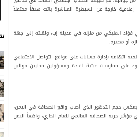
 من جوانبه، مع طبيعة الخطاب الإعلامي السائد في مناطق
إعلامية خارجة عن السيطرة المباشرة باتت هدفاً محتملاً
فؤاد المليكي من منزله في مدينة إب، ونقلته إلى جهة
تق
ه أو مصيره.
ية اتهامه بإدارة حسابات على مواقع التواصل الاجتماعي
وء على ممارسات عبثية لقادة ومسؤولين محليين موالين
يعكس حجم التدهور الذي أصاب واقع الصحافة في اليمن،
مؤشر حرية الصحافة العالمي للعام الجاري، واضعاً اليمن