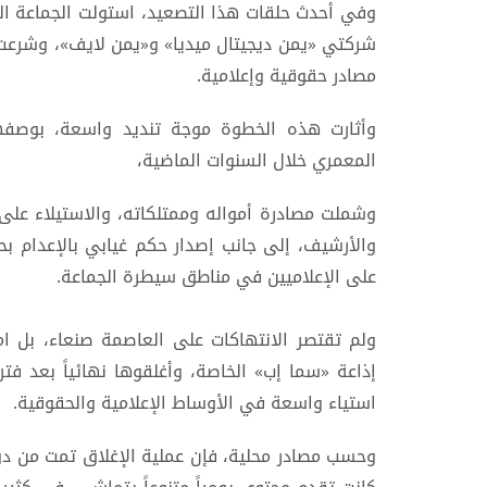
وفي أحدث حلقات هذا التصعيد، استولت الجماعة ال
شركتي «يمن ديجيتال ميديا» و«يمن لايف»، وشرعت 
مصادر حقوقية وإعلامية.
وأثارت هذه الخطوة موجة تنديد واسعة، بوصفها
المعمري خلال السنوات الماضية،
وشملت مصادرة أمواله وممتلكاته، والاستيلاء على
والأرشيف، إلى جانب إصدار حكم غيابي بالإعدام ب
على الإعلاميين في مناطق سيطرة الجماعة.
ولم تقتصر الانتهاكات على العاصمة صنعاء، بل 
إذاعة «سما إب» الخاصة، وأغلقوها نهائياً بعد ف
استياء واسعة في الأوساط الإعلامية والحقوقية.
وحسب مصادر محلية، فإن عملية الإغلاق تمت من دون