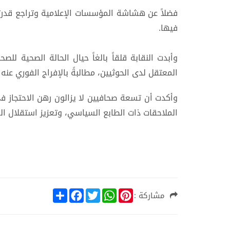
فضلاً عن هشاشة المؤسسات الإعلامية وتراجع قدرته
فيها.
وأبدت النقابة قلقاً بالغاً حيال الحالة الصحية لل
المعتقل لدى الحوثيين، مطالبةً بالإفراج الفوري عنه و
وأكدت أن تسعة صحافيين لا يزالون رهن الاحتجاز ف
الملاحقات ذات الطابع السياسي، وتعزيز استقلال الق
S
F
T
W
P
مشاركة :
h
a
w
h
i
a
c
i
a
n
r
e
t
t
t
e
b
t
s
e