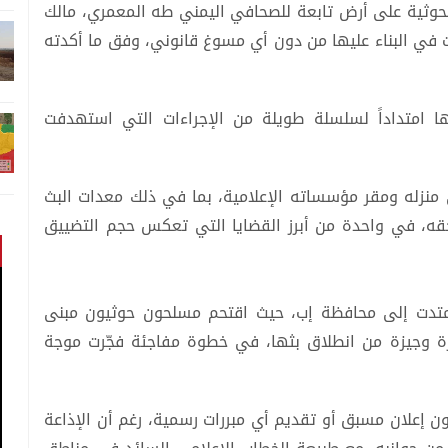
حوثية على أرض تابعة للصحافي اليمني طه المعمري، مالك
في البناء عليها من دون أي مسوغ قانوني، وفق ما أكدته
 امتداداً لسلسلة طويلة من الإجراءات التي استهدفت
 منزله ومقر مؤسساته الإعلامية، بما في ذلك معدات البث
حقه، في واحدة من أبرز القضايا التي تعكس حجم التضييق
امتدت إلى محافظة إب، حيث اقتحم مسلحون حوثيون مبنى
ترة وجيزة من انطلاق بثها، في خطوة مفاجئة فجّرت موجة
 إعلان مسبق أو تقديم أي مبررات رسمية، رغم أن الإذاعة