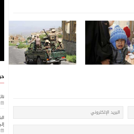
أخبار خاصة
أخبار خاصة
06 اغسطس, 2026
 يروجون أرقاماً لتبرئة
التنصل من تدمير
الحوثيون يكرّسون نهج الاستيلاء
على الأملاك العامة في إب
حو
نائ
الش
إلى