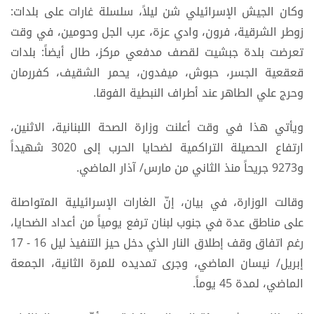
وكان الجيش الإسرائيلي شن ليلاً، سلسلة غارات على بلدات:
زوطر الشرقية، فرون، وادي عزة، عرب الجل وحومين، في وقت
تعرضت بلدة جبشيت لقصف مدفعي مركز، طال أيضاً: بلدات
قعقعية الجسر، حبوش، ميفدون، يحمر الشقيف، كفررمان
وحرج علي الطاهر عند أطراف النبطية الفوقا.
ويأتي هذا في وقت أعلنت وزارة الصحة اللبنانية، الاثنين،
ارتفاع الحصيلة التراكمية لضحايا الحرب إلى 3020 شهيداً
و9273 جريحاً منذ الثاني من مارس/ آذار الماضي.
وقالت الوزارة، في بيان، إنّ الغارات الإسرائيلية المتواصلة
على مناطق عدة في جنوب لبنان ترفع يومياً من أعداد الضحايا،
رغم اتفاق وقف إطلاق النار الذي دخل حيز التنفيذ ليل 16 - 17
إبريل/ نيسان الماضي، وجرى تمديده للمرة الثانية، الجمعة
الماضي، لمدة 45 يوماً.