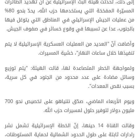
إلى ذلك، تحدثت هيئة البث الإسرائيلية عن أنّ تهديد الطائرات
المسيّرة المفخخة التي يستخدمها حزب الله، يحدّ بنحو 80%
من عمليات الجيش الإسرائيلي في المناطق التي يتوغل فيها
بالجنوب، عدا عن تسببها في وقوع خسائر في صفوف الجيش.
وأضافت أنّ "العديد من العمليات العسكرية الإسرائيلية لا يتم
تنفيذها خلال ساعات النهار"، خشية المسيرات.
ولمواجهة الخطر المتصاعدة لها، قالت الهيئة: "يتم توزيع
وسائل مضادة على عدد محدود من الجنود في كل سرية،
بسبب نقص المعدات".
ويوم الأربعاء الماضي، صدّق نتنياهو على تخصيص نحو 700
مليون دولار لتوفير حلول لمسيرات حزب الله.
وقالت القناة 14 حينها، إنّ الخطة الإسرائيلية تشمل نشر
رادارات ثابتة على طول الحدود الشمالية لحماية المستوطنات،