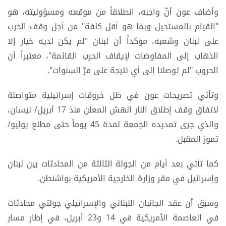
وأضاف عون أنّ واجبه، انطلاقاً من موقعه ومسؤوليته، هو
"القيام بالمستحيل وبما هو أقل كلفة" من أجل وقف الحرب
على لبنان وشعبه، مؤكداً أن لبنان "لم يكن لديه خيار إلا
الذهاب إلى المفاوضات لإيقاف الحرب القائمة"، معتبراً أن
الحروب "لم توصلنا إلى أي نتيجة على مرّ السنوات".
وتأتي تصريحات عون في ظل خروقات إسرائيلية متواصلة
لاتفاق وقف إطلاق النار الهش المعلن منذ 17 أبريل/ نيسان،
والذي جرى تمديده الجمعة لمدة 45 يوماً حتى مطلع يوليو/
تموز المقبل.
كما تأتي بعد أيام من الجولة الثالثة من المحادثات بين لبنان
وإسرائيل في مقر وزارة الخارجية الأمريكية بواشنطن.
وسبق أن عقد الجانبان اللبناني والإسرائيلي جولتي محادثات
في العاصمة الأمريكية في 14 و23 أبريل، في إطار مسار