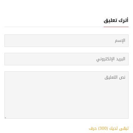
أترك تعليق
تبقى لديك (
300
) حرف