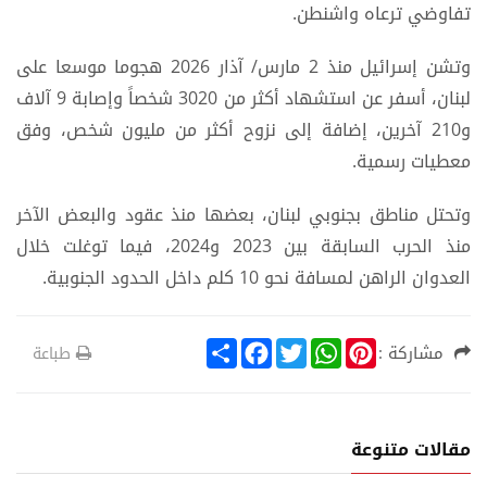
تفاوضي ترعاه واشنطن.
وتشن إسرائيل منذ 2 مارس/ آذار 2026 هجوما موسعا على
لبنان، أسفر عن استشهاد أكثر من 3020 شخصاً وإصابة 9 آلاف
و210 آخرين، إضافة إلى نزوح أكثر من مليون شخص، وفق
معطيات رسمية.
وتحتل مناطق بجنوبي لبنان، بعضها منذ عقود والبعض الآخر
منذ الحرب السابقة بين 2023 و2024، فيما توغلت خلال
العدوان الراهن لمسافة نحو 10 كلم داخل الحدود الجنوبية.
S
F
T
W
P
مشاركة :
طباعة
h
a
w
h
i
a
c
i
a
n
r
e
t
t
t
e
b
t
s
e
o
e
A
r
مقالات متنوعة
o
r
p
e
k
p
s
t