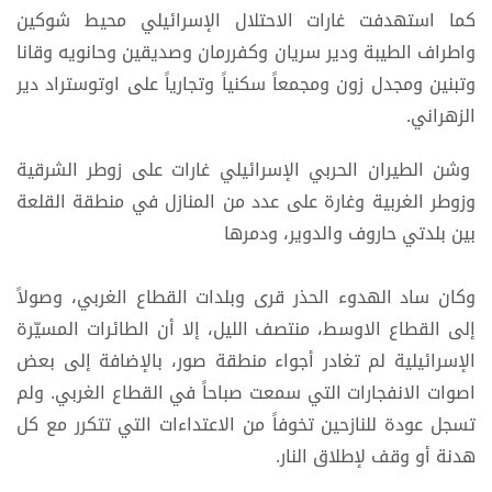
كما استهدفت غارات الاحتلال الإسرائيلي محيط شوكين
واطراف الطيبة ودير سريان وكفررمان وصديقين وحانويه وقانا
وتبنين ومجدل زون ومجمعاً سكنياً وتجارياً على اوتوستراد دير
الزهراني.
وشن الطيران الحربي الإسرائيلي غارات على زوطر الشرقية
وزوطر الغربية وغارة على عدد من المنازل في منطقة القلعة
بين بلدتي حاروف والدوير، ودمرها
وكان ساد الهدوء الحذر قرى وبلدات القطاع الغربي، وصولاً
إلى القطاع الاوسط، منتصف الليل، إلا أن الطائرات المسيّرة
الإسرائيلية لم تغادر أجواء منطقة صور، بالإضافة إلى بعض
اصوات الانفجارات التي سمعت صباحاً في القطاع الغربي. ولم
تسجل عودة للنازحين تخوفاً من الاعتداءات التي تتكرر مع كل
هدنة أو وقف لإطلاق النار.