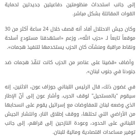
إلى جانب استحداث منظومتين دفاعيتين جديدتين لحماية
القوات المقاتلة بشكل مباشر.
وكان جيش الاحتلال أفاد أنه قصف خلال 24 ساعة أكثر من 30
موقعاً تابعاً لـ «حزب الله»، وزعم «استهدفنا مستودع أسلحة
ونقاط مراقبة ومنشآت كان الحزب يستخدمها لتنفيذ هجمات».
وأضاف «قضينا على عناصر من الحزب كانت تنفّذ هجمات ضد
جنودنا في جنوب لبنان».
في غضون ذلك، قال الرئيس اللبناني جوزاف عون، الاثنين، إنه
سيقوم "بالمستحيل" لوقف الحرب. وأشار عون إلى أنّ الإطار
الذي وضعه لبنان للمفاوضات مع إسرائيل يقوم على انسحابها
من الأراضي التي تحتلها، ووقف إطلاق النار، وانتشار الجيش
اللبناني على الحدود، وعودة النازحين إلى قراهم، إلى جانب
توفير مساعدات اقتصادية ومالية للبنان.