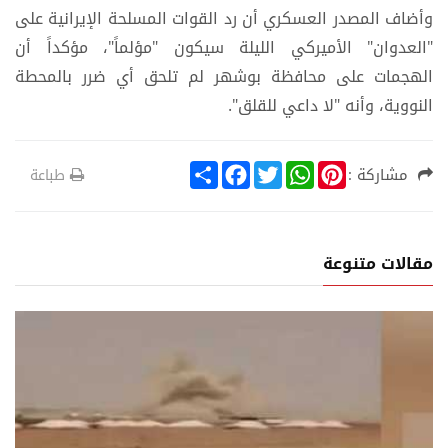
وأضاف المصدر العسكري أن رد القوات المسلحة الإيرانية على
"العدوان" الأميركي الليلة سيكون "مؤلماً"، مؤكداً أن
الهجمات على محافظة بوشهر لم تلحق أي ضرر بالمحطة
النووية، وأنه "لا داعي للقلق".
S
F
T
W
P
مشاركة :
طباعة
h
a
w
h
i
a
c
i
a
n
r
e
t
t
t
e
b
t
s
e
o
e
A
r
مقالات متنوعة
o
r
p
e
k
p
s
t
ر
أحدث الا