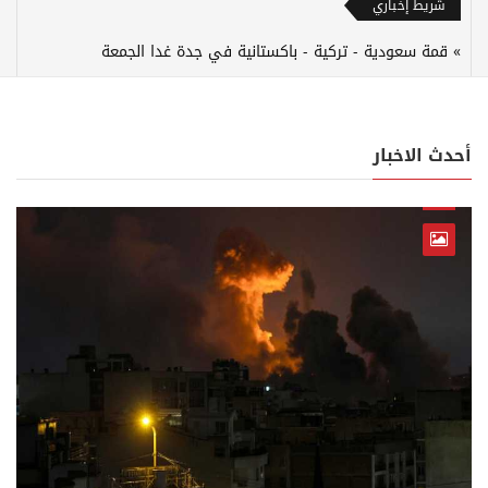
شريط إخباري
عدوان إسرائ
أحدث الاخبار