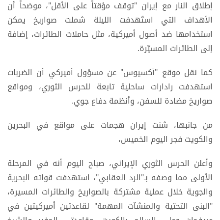
إطلاق النار مع إيران "توقف مؤقتاً على الأقل"، موضحاً أن
الأهداف التي استُهدفت الليلة شملت صواريخ يمكن
استخدامها ضد أصول أميركية، مثل حاملات الطائرات، إضافة
إلى الطائرات المسيّرة.
كما نقل موقع "أكسيوس" عن مسؤول أميركي أن الضربات
استهدفت رادارات ساحلية تابعة للحرس الثوري، ومواقع
صواريخ مضادة للسفن، وأنظمة دفاع جوي.
من جانبها، شنت إيران هجمات على مواقع في البحرين
والكويت فجر اليوم الخميس،
وأعلن الحرس الثوري الإيراني، صباح اليوم أنه في المرحلة
الأولى مما وصفه بـ"الرد العقابي"، استهدفت قواته البحرية
والجوية خلال عملية مشتركة بالصواريخ والطائرات المسيرة،
"البنى التحتية والمنشآت المهمة" لقاعدتين أميركيتين في