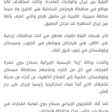
الليلية بين إيران والولايات المتحدة، وكانت تستهدف غالبا
مواقع في محافظة هرمزغان الساحلية على الخلیج، ولا سيما
منطقة سييريك القريبة من مضيق هرمز والتي تعرف بأنها
عين إيران الساهرة عند مدخل المضيق.
لكن هجمات الليلة طاولت مناطق في ثلاث محافظات إيرانية
على الأقل، هي هرمزغان وبوشهر في الجنوب، وسيستان
وبلوشستان في جنوب شرق البلاد.
وأفادت وكالة "إرنا" الرسمية الإيرانية بسماع دوي عشرة
انفجارات في كل من كنارك وتشابهار بمحافظة سيستان
وبلوشستان، مشيرة إلى انقطاع الكهرباء عن أجزاء من مدينة
تشابهار، التي تُعدّ ميناء استراتيجيا رئيسيا لإيران على بحر
عُمان.
كما أفاد التلفزيون الإيراني بسماع دوي ثمانية انفجارات في
مدينة بندر عباس، مركز محافظة هرمزغان.