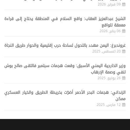
09 فبراير, 2026
الشيخ عبدالعزيز العقاب: واقع السلام في المنطقة يحتاج إلى قراءة
معمقة للواقع
06 يناير, 2026
غروندبرغ: اليمن مهدد بالتحول لساحة حرب إقليمية والحوار طريق النجاة
20 اغسطس, 2025
وزير الخارجية اليمني الأسبق: وقعت هجمات سبتمبر فالتقى صالح بوش
لنفي وصمة الإرهاب
26 يوليو, 2025
الزنداني: هجمات البحر الأحمر أضرّت بخريطة الطريق والخيار العسكري
ممكن
12 مارس, 2025