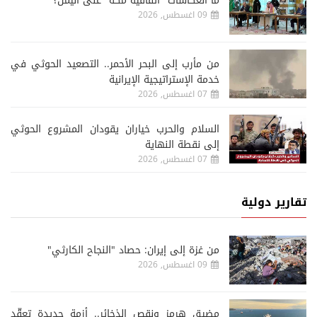
ما انعكاسات "اتفاقية مكة" على اليمن؟
09 اغسطس, 2026
من مأرب إلى البحر الأحمر.. التصعيد الحوثي في
خدمة الإستراتيجية الإيرانية
07 اغسطس, 2026
السلام والحرب خياران يقودان المشروع الحوثي
إلى نقطة النهاية
07 اغسطس, 2026
تقارير دولية
من غزة إلى إيران: حصاد "النجاح الكارثي"
09 اغسطس, 2026
مضيق هرمز ونقص الذخائر.. أزمة جديدة تعقّد