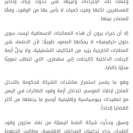
وعملت تلك الإجراءات وغيرها على حدوث إرباك وتأخير
للمسافرين، لكنها وفرت كميات لا بأس بها من الوقود، وفقًا
للمصادر عينها.
إلا أن خبراء يرون أن هذه المعالجات الاسعافية ليست سوى
حلول «ترقيعية» لا يمكنها الصمود طويلًا؛ لأن الاعتماد على
المطارات الخارجية يزيد من التكاليف التشغيلية، ولا يحلّ أزمة
الرحلات الداخلية كالرحلات إلى سقطرى، التي تتطلب تموينًا
محليًا خالصًا،
وهو ما يفسر استمرار مناشدات الشركة للحكومة بالتدخل
العاجل لإنقاذ الموسم. تتداخل أزمة وقود الطائرات في اليمن
مع تعقيدات جيوسياسية وإقليمية أوسع ما يجعلها من أكثر
القضايا إلحاحاً.
وسبق وحذّرت شركة النفط اليمنيّة من نفاد مخزون وقود
الطيران جراء تداعيات الصراعات الإقليمية، وطالبت الخطوط