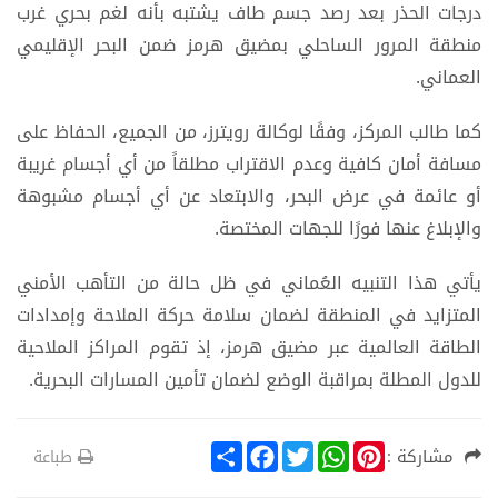
درجات الحذر ⁠بعد رصد ​جسم طاف ​يشتبه بأنه لغم بحري غرب
منطقة ​المرور الساحلي ​بمضيق هرمز ضمن البحر ‌الإقليمي
⁠العماني.
كما طالب المركز، وفقًا لوكالة رويترز، من الجميع، الحفاظ على
مسافة أمان كافية وعدم الاقتراب مطلقاً من أي أجسام غريبة
أو عائمة في عرض البحر، والابتعاد عن أي ​أجسام ​مشبوهة
⁠والإبلاغ عنها فورًا للجهات ​المختصة.
يأتي هذا التنبيه العُماني في ظل حالة من التأهب الأمني
المتزايد في المنطقة لضمان سلامة حركة الملاحة وإمدادات
الطاقة العالمية عبر مضيق هرمز، إذ تقوم المراكز الملاحية
للدول المطلة بمراقبة الوضع لضمان تأمين المسارات البحرية.
S
F
T
W
P
مشاركة :
طباعة
h
a
w
h
i
a
c
i
a
n