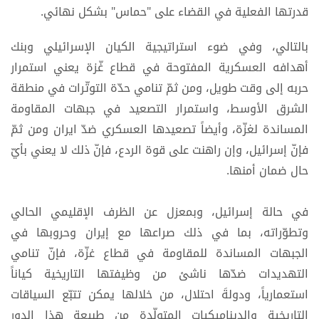
قدرتها الفعلية في القضاء على "حماس" بشكل نهائي.
بالتالي، وفي ضوء استراتيجية الكيان الإسرائيلي وبنك
أهدافه العسكرية المفتوحة في قطاع غّزة يعني استمرار
حربه إلى وقت طويل، ومن ثمّ تنامي حدّة التوتّرات في منطقة
الشرق الأوسط، واستمرار التصعيد في جبهات المقاومة
المساندة لغزّة، وأيضاً تصعيدها العسكري ضدّ ايران ومن ثمّ
فإنّ إسرائيل، وإن راهنت على قوة الردع، فإنّ ذلك لا يعني بأيّ
حال ضمان أمنها.
في حالة إسرائيل، وبمعزل عن الظرف الإقليمي الحالي
وتطوّراته، بما في ذلك صراعها مع إيران وحروبها في
الجبهات المساندة للمقاومة في قطاع غزّة، فإنّ تنامي
التهديدات ضدّها ناشئ من وظيفتها التاريخية كياناً
استعمارياً، ودولةَ احتلال، من خلالها يمكن تتبّع السياقات
التاريخية والديناميكيات المتولّدة من طبيعة هذا الدور