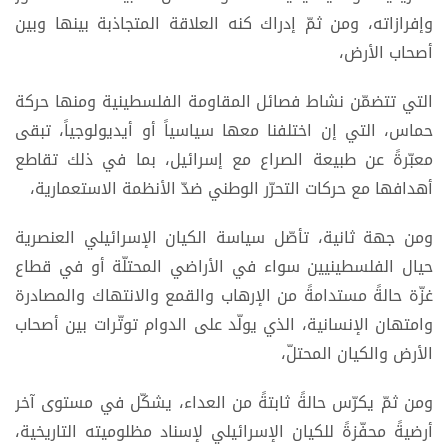
وإفرازاته، ومن ثمّ إدراك كنه العلاقة المتجاذبة بينها وبين
أصحاب الأرض،
التي تتضمّن نشاط فصائل المقاومة الفلسطينية ومنها حركة
حماس، التي إن اختلفنا معها سياسياً أو أيديولوجياً، تبقى
معبّرةً عن طبيعة الصراع مع إسرائيل، بما في ذلك تقاطع
أهدافها مع حركات التحرّر الوطني ضدّ الأنظمة الاستعمارية،
ومن جهة ثانية، تأصّل سياسة الكيان الإسرائيلي العنصرية
حيال الفلسطينيين سواء في الأراضي المحتلّة أو في قطاع
غزّة حالةً مستدامةً من الإرهاب والقمع والانتهاك والمصادرة
وامتهان الإنسانية، الذي يولّد على الدوام توتّرات بين أصحاب
الأرض والكيان المحتلّ،
ومن ثمّ يكرّس حالةً ثابتةً من العداء، يشكّل في مستوى آخر
أرضيةً محفّزةً للكيان الإسرائيلي لإسناد مظلوميته التاريخية،