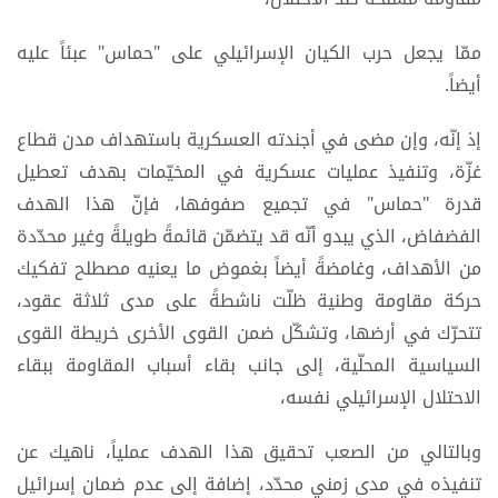
ممّا يجعل حرب الكيان الإسرائيلي على "حماس" عبئاً عليه
أيضاً.
إذ إنّه، وإن مضى في أجندته العسكرية باستهداف مدن قطاع
غزّة، وتنفيذ عمليات عسكرية في المخيّمات بهدف تعطيل
قدرة "حماس" في تجميع صفوفها، فإنّ هذا الهدف
الفضفاض، الذي يبدو أنّه قد يتضمّن قائمةً طويلةً وغير محدّدة
من الأهداف، وغامضةً أيضاً بغموض ما يعنيه مصطلح تفكيك
حركة مقاومة وطنية ظلّت ناشطةً على مدى ثلاثة عقود،
تتحرّك في أرضها، وتشكّل ضمن القوى الأخرى خريطة القوى
السياسية المحلّية، إلى جانب بقاء أسباب المقاومة ببقاء
الاحتلال الإسرائيلي نفسه،
وبالتالي من الصعب تحقيق هذا الهدف عملياً، ناهيك عن
تنفيذه في مدى زمني محدّد، إضافة إلى عدم ضمان إسرائيل