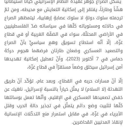
يشكّل الصراع جوهر عقيدة النظام الإسرائيلي كياناً استيطانياً
هشّاً وطارئاً، يفتقر إلى إمكانية التعايش مع محيطه، ومن ثمّ
ترجمته سلوكَ دولةٍ لا سلوكَ عصابةٍ إرهابية، ليتمظهر الصراع
في حالاته ومستوياته كلّها في سياساته ضدّ الفلسطينيين
في الأراضي المحتلّة، سواء في الضفّة الغربية أو في قطاع
غزّة، إلّا أنّه استطاع تسويقَ وهمٍ سياسيٍّ بأنّ الصراع
والتصعيد العسكري وضعان طارئان فرضهما هجوم حركة
حماس في 7 أكتوبر (2023)، وأنّ تعطيل إمكانية تهديدها
أمن إسرائيل سيخلق وضعاً مستقرّاً في قطاع غزّة،
إلّا أنّ مسارات حربه في القطاع، وبعد عام، تؤكّد أنّ طريق
التهدئة (لا السلام) لا يمثّل خياراً بالنسبة لإسرائيل، ناهيك عن
خفض تصعيدها العسكري في الإقليم، وأنّها تعمل بوسائلها
كلّها لتثبيت وضع دائم يتمثّل في تجذير حالة الحرب وقتل
الأبرياء في غزّة، في مقابل استمرار منع التدخّلات الإنسانية
لإنقاذ المدنيين المُحاصَرين.