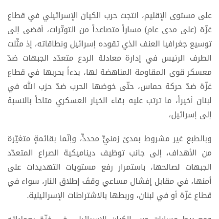
على مستوى الإقليم، انتجت حرب الكيان الإسرائيلي في قطاع
غزّة (على مدى عام) مساراً متصاعداً من التوتّرات، أفضى إلى
توسيع جغرافيا العنف الذي تقوده إسرائيل ونطاقاته، إذ مثّلت
الطرف الرئيس في إدارة معادلة الردع متعدّد الجبهات ضدّ
معسكر قوى المقاومة المناهضة لها، بدءاً بحربها في قطاع
غزّة ضدّ حركة حماس، حتّى خوضها الحرب ضدّ حزب الله في
لبنان أخيراً، ما ترتب عليه بقاء الخيار العسكري متاحاً بالنسبة
إلى إسرائيل،
وبالطبع غير مشروط بمدىً زمنيٍّ محددٍّ، وإنّما بقائمةٍ متغيّرة
من الأهداف، إلى جانب توظيف ديناميكية الصراع المتعدّد
الجبهات لصالحها، باستمرار رفع مستويات التهديدات على
أمنها، في مقابل إفشال مساعي وقفَ إطلاق النار، سواء في
قطاع غزّة أو في لبنان، وربطها بالاشتراطات الإسرائيلية.