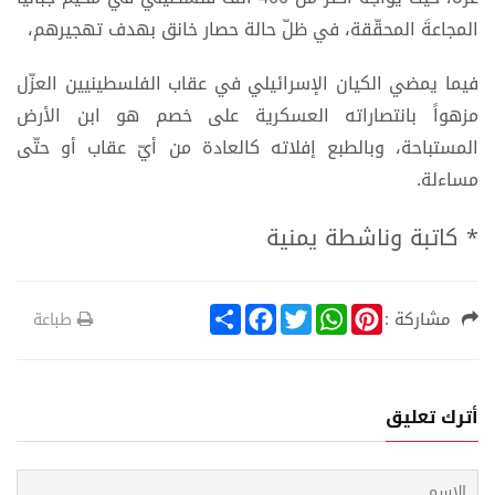
المجاعةَ المحقّقة، في ظلّ حالة حصار خانق بهدف تهجيرهم،
فيما يمضي الكيان الإسرائيلي في عقاب الفلسطينيين العزّل
مزهواً بانتصاراته العسكرية على خصم هو ابن الأرض
المستباحة، وبالطبع إفلاته كالعادة من أيّ عقاب أو حتّى
مساءلة.
* كاتبة وناشطة يمنية
S
F
T
W
P
مشاركة :
طباعة
h
a
w
h
i
a
c
i
a
n
r
e
t
t
t
e
b
t
s
e
o
e
A
r
أترك تعليق
o
r
p
e
k
p
s
t