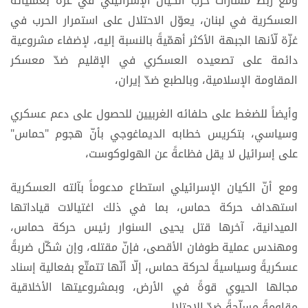
ومع ربط مسارات حرب الكيان الإسرائيلي في غزّة بعملياته
العسكرية في لبنان، يعوّل الاحتلال على استمرار الحرب في
غزّة لّأنها الجبهة الأكثر أهمّيةً بالنسبة إليه، لإضفاء مشروعية
دائمة على تصعيده العسكري في الإقليم ضدّ معسكر
المقاومة الإسلامية، وبالطبع ضدّ إيران،
وأيضاً للضغط على حلفائه الغربيين للحصول على دعم عسكري
وسياسي، بتكريس خطابه الديماغوجي بأنّ هجوم "حماس"
على إسرائيل لا يقل فظاعةً عن الهولوكوست،
ومع أنّ الكيان الإسرائيلي استطاع مدعوماً بآلته العسكرية
استهداف حركة حماس، بما في ذلك اغتيالات قياداتها
الميدانية، آخرها قتل يحيى السنوار رئيس حركة حماس،
ومهندس عملية طوفان الأقصى، فإنّ مقتله، وإن شكّل ضربةً
عسكريةً وسياسيةً لحركة حماس، إلّا أنّها تتمتّع بفعالية إسناد
مجالها الحيوي قوةً في الأرض، وبمشروعيتها الأخلاقية
مقاومةً مسلّحةً ضدّ الاحتلال،