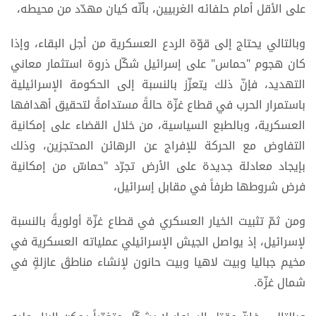
على الأقل أمام حلفائه الغربيين، بأنّه كيان مهدّد من محيطه،
وبالتالي يحتاج إلى قوّة الردع العسكرية من أجل البقاء، وإذا
كان هجوم "حماس" على إسرائيل شكّل ذروة استثمار معاني
التهديد، فإنّ ذلك يتعزّز بالنسبة إلى الحكومة الإسرائيلية
باستمرار الحرب في قطاع غزّة حالةً مستدامةً لتحقيق أهدافها
العسكرية، وبالطبع السياسية، من خلال القضاء على إمكانية
التفاوض مع الحركة للإفراج عن الرهائن المحتجزين، وذلك
بإيجاد معادلة جديدة على الأرض تجرّد "حماسّ من إمكانية
فرض شروطها طرفاً في مقابل إسرائيل،
ومن ثمّ تثبيت الخيار العسكري في قطاع غزّة أولويةً بالنسبة
لإسرائيل، إذ يواصل الجيش الإسرائيلي عملياته العسكرية في
مخيم جباليا وبيت لاهيا وبيت حانون لإنشاء مناطقَ عازلةٍ في
شمال غزّة.