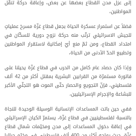
إلى عزل مدن القطاع بعضها عن بعض، وإعاقة حركة تنقّل
المواطنين،
فضلاً عن استمرار عسكرة الحياة بجعل قطاع غزّة مسرحَ عملياتٍ
للجيش الاسرائيلي ترتّب منه حركة نزوح دورية للسكّان في
امتداد القطاع، ومن ثمّ منع أيّ إمكانية لاستقرار المواطنين
وتطبيع الحدّ الأدنى من الحياة،
وإذا كان حصاد عام كامل من الحرب في قطاع غزّة يحيلنا على
فاتورة مستمرّة من القرابين البشرية بمقتل أكثر من 42 ألف
فلسطيني، فإنّ التجويع والحصار حتّى الموت هو التجلّي الأكبر
للبشاعة والإجرام الإسرائيليين،
ففي حين باتت المساعدات الإنسانية الوسيلة الوحيدة للنجاة
بالنسبة لفلسطينيين في قطاع غزّة، يستمرّ الكيان الإسرائيلي
في إعاقة دخول المساعدات إلى مدن ومخيّمات شمال قطاع
غزّة، حيث يواجه أكثر من 400 ألف فلسطيني في مخيّم جباليا