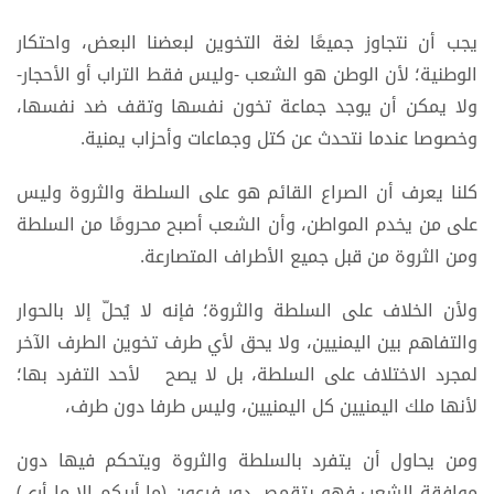
يجب أن نتجاوز جميعًا لغة التخوين لبعضنا البعض، واحتكار
الوطنية؛ لأن الوطن هو الشعب -وليس فقط التراب أو الأحجار-
ولا يمكن أن يوجد جماعة تخون نفسها وتقف ضد نفسها،
وخصوصا عندما نتحدث عن كتل وجماعات وأحزاب يمنية.
كلنا يعرف أن الصراع القائم هو على السلطة والثروة وليس
على من يخدم المواطن، وأن الشعب أصبح محرومًا من السلطة
ومن الثروة من قبل جميع الأطراف المتصارعة.
ولأن الخلاف على السلطة والثروة؛ فإنه لا يُحلّ إلا بالحوار
والتفاهم بين اليمنيين، ولا يحق لأي طرف تخوين الطرف الآخر
لمجرد الاختلاف على السلطة، بل لا يصح لأحد التفرد بها؛
لأنها ملك اليمنيين كل اليمنيين، وليس طرفا دون طرف،
ومن يحاول أن يتفرد بالسلطة والثروة ويتحكم فيها دون
موافقة الشعب فهو يتقمص دور فرعون (ما أريكم إلا ما أرى)