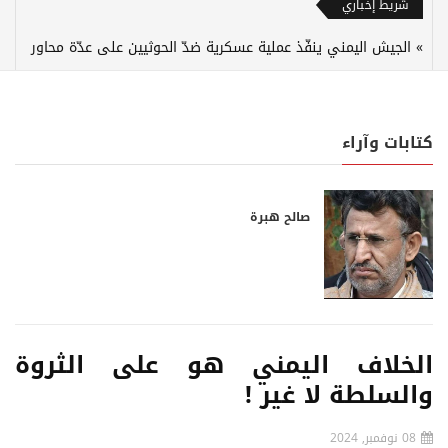
شريط إخباري
الجيش اليمني ينفّذ عملية عسكرية ضدّ الحوثيين على عدّة محاور
كتابات وآراء
صالح هبرة
الخلاف اليمني هو على الثروة
والسلطة لا غير !
08 نوفمبر, 2024