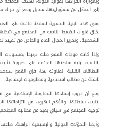
وبموازاة انفرادها بموارد الدولة، تهدف الجماعة م
إلى التنصّل من مسؤوليتها، مقابل وضع أي حراك مج
وفي هذه البنية القسرية لسلطة قائمة على العنف
لخنق قنوات الضغط النابعة من المجتمع في شكلها 
الشخصية، وتحرير المجال العام والخاص من تقييداته
وإذا كانت موجات القمع ظلت ترتبط بمستويات الم
بالنسبة لبنية سلطتها القائمة على ضرورة تثبيت
النطاقات القبلية المناوئة لها، فإن القمع سلاح
ناشئة عن مطالب اقتصادية ومظلوميات اجتماعية.
ومع أن حروب إسنادها المقاومة الإسلامية في ق
لتثبيت سلطتها، والأهم الهروب من التزاماتها الاق
توجيه المجتمع في سياقٍ بعيد عن مطالبه المجتمعية
وأيضا التحوّلات الدولية والإقليمية الراهنة، ض