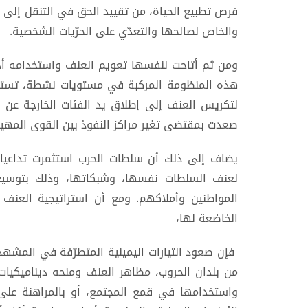
فرص تطبيع الحياة، من تقييد الحق في التنقل إلى 
والخاص لصالحها والتعدّي على الحرّيات الشخصية.
ومن ثم أتاحت لنفسها تعويم العنف واستخدامه أدا
هذه المنظومة المركبة في مستويات نشطة، تستثمر
لتكريس العنف إلى إطلاق يد الفئات الخارجة عن 
صعدت بمقتضى تغير مراكز النفوذ بين القوى المهيم
يضاف إلى ذلك أن سلطات الحرب استثمرت تداعيا
لعنف السلطات نفسها، وشبكاتها، وذلك بتوسيع
المواطنين وأملاكهم. ومع أن استراتيجية العنف
الخاضعة لها،
فإن صعود التيارات اليمينية المتطرّفة في المشه
من بلدان الحروب، مظاهر العنف ومنحه ديناميكيات 
واستخدامها في قمع المجتمع، أو بالمراهنة على 