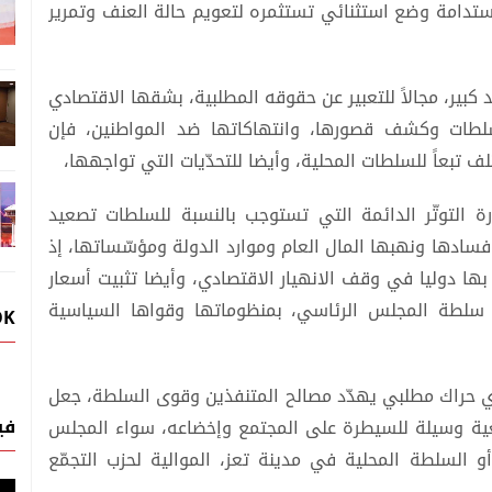
استدامة وضع استثنائي تستثمره لتعويم حالة العنف وتمرير
 كبير، مجالاً للتعبير عن حقوقه المطلبية، بشقها الاقتصادي
لسلطات وكشف قصورها، وانتهاكاتها ضد المواطنين، فإن
 تبعاً للسلطات المحلية، وأيضا للتحدّيات التي تواجهها،
رة التوتّر الدائمة التي تستوجب بالنسبة للسلطات تصعيد
 فسادها ونهبها المال العام وموارد الدولة ومؤسّساتها، إذ
ها دوليا في وقف الانهيار الاقتصادي، وأيضا تثبيت أسعار
لى سلطة المجلس الرئاسي، بمنظوماتها وقواها السياسية
OK
ي حراك مطلبي يهدّد مصالح المتنفذين وقوى السلطة، جعل
في
معية وسيلة للسيطرة على المجتمع وإخضاعه، سواء المجلس
أو السلطة المحلية في مدينة تعز، الموالية لحزب التجمّع