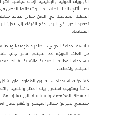
الأولويات الدولية والإقليمية أزمات سياسية أكثر أ
بحيث أتاح ذلك لسلطات الحرب وشبكاتها المضي في م
العملية السياسية في اليمن مقابل تصاعد مخاطر ا
تصعيد الحرب في اليمن دفع الفرقاء إلى تعزيز آلي
اقتصادية.
بالنسبة لجماعة الحوثي، تتضافر منظومتها وأيضاً م
من العنف الموجّه ضد المجتمع، فإلى جانب عنف
باستخدام الوظائف الضبطية والأمنية لغايات قمعي
المجتمع وإخضاعه،
كما حوّلت استخداماتها قانون الطوارئ، وإن بشكل غ
دائماً يستوجب استمرار بيئة الحظر والتقييد والت
الأنشطة المجتمعية والسياسية إلى تعليق مظاه
مجتمعي يعبّر عن مصالح المجتمع، والأهم ضمان است