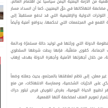
همية من الأزمة اليمنية اليمن سياسياً عن اهتمام العالم،
ضاعفة انتهاكاتها في حقّ اليمنيين، كما أن انسداد مسار
لتوترات الدولية والإقليمية التي قد تدفع مستقبلاً إلى
ة القمع في المجتمعات التي تحكمها، بدوافع أمنية وأيضاً
نظومة الدولة التي ورثتها في توليد حالة مستمرّة ودائمة
 الجماعة، كقوى متغلّبة، فإنها ربطت شرطها السلطوي
ة، من خلال أجهزتها الأمنية وأجهزة الدولة بهدف إرهاب
ير معلن، إلى ناظم لعلاقتها بالمجتمع، بحيث جعلته وضعاً
عدّي على الحرّيات الشخصية، وممارسة الانتهاكات، من منع
ر تطبيع الحياة اليومية، بغرض تقويض فرص تبلور حراك
مرار تعويم العنف لمضاعفة آلتها القمعية.