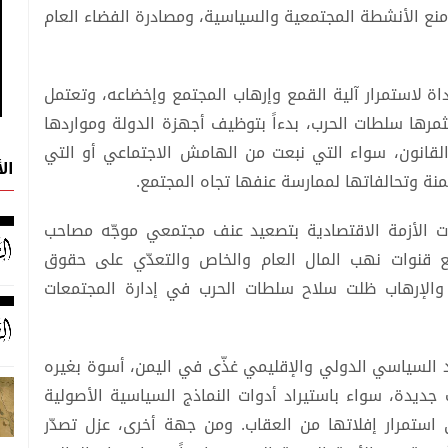
منع الأنشطة المجتمعية والسياسية، ومصادرة الفضاء العام
ة لاستمرار آلية القمع وإرهاب المجتمع وإخضاعه، وتعتمل
ها سلطات الحرب، بدءاً بتوظيف أجهزة الدولة ومواردها
القانون، سواء التي نبعت من الهامش الاجتماعي أو التي
ال
نة وتحالفاتها لممارسة عنفها تجاه المجتمع.
ت الأزمة الاقتصادية بتصعيد عنف مجتمعي موجّه مصاحب
 قنوات نهب المال العام والخاص والتعدّي على حقوق
 والإرهاب ظلت سلاح سلطات الحرب في إدارة المجتمعات
د السياسي الدولي والإقليمي غذّى في اليمن، أسوة بغيره
جديدة، سواء باستيراد أدوات النماذج السياسية الأصولية
استمرار إفلاتها من العقاب. ومن جهة أخرى، عزل تصدّر