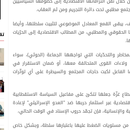
ن خلال نقل التزاماتها الاقتصادية إلى خصومها السياسيين
تمع مطلبي تحت دائرة التجريم ومن ثم العقاب.
، يبقى القمع المعادل الموضوعي لتثبيت سلطتها، وأيضا
الحقوقي والمطلبي، من المطالب الاقتصادية إلى الحرّيات
تق
ا.
خاطر والتحدّيات التي تواجهها الجماعة (الحوثي)، سواء
 ولاءات القوى المتحالفة معها، أو ضمان الاستقرار في
ها الفاعل لكبت حاجات المجتمع والسيطرة على أي توتّرات
طاع غزّة جعلها تتكئ على مفاعيل السياسة الاستقطابية
تصادية عبر استثمار حربها ضد "العدو الإسرائيلي" لإعادة
 والإنسانية، فإن تجمّد حروب الإسناد في الوقت الحالي،
اعف من مستويات الضغط عليها باعتبارها سلطة، وبشكل خاص