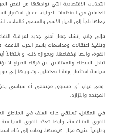
التحدّيات الاقتصادية التي تواجهها من نقص المو
العاملين في المنظمات الدولية، مقابل استمرار ا
جعلها تلجأ إلى الخيار الأمني والقمعي كالعادة، ل
فإلى جانب إنشاء جهاز أمني جديد لمراقبة التفاعل
وتنفيذ اعتقالات ومداهمات باسم الحرب الناعمة،
القوة، وأيضا لإخضاعها. وبموازه ذلك، واشتغالاً أ
تبادل السجناء والمعتقلين بين فرقاء الصراع لا ي
سياسة استثمار ورقة المعتقلين، وتحويلها إلى مورد
وفي غياب أي مستوى مجتمعي أو سياسي يحجّم ا
المجتمع وابتزازه.
في المقابل، تستقي حالة العنف في المناطق المح
القوى المتنافسة، وأيضا تعدّد القوى السياسية 
وظيفياً لتثبيت مجال هيمنتها. يضاف إلى ذلك استخد