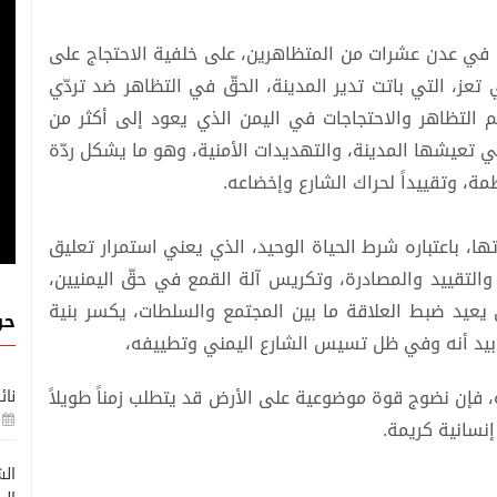
 في عدن عشرات من المتظاهرين، على خلفية الاحتجاج على
تعز، التي باتت تدير المدينة، الحقّ في التظاهر ضد تردّي
م التظاهر والاحتجاجات في اليمن الذي يعود إلى أكثر من
ي تعيشها المدينة، والتهديدات الأمنية، وهو ما يشكل ردّة
ة، وتقييداً لحراك الشارع وإخضاعه.
 باعتباره شرط الحياة الوحيد، الذي يعني استمرار تعليق
والتقييد والمصادرة، وتكريس آلة القمع في حقّ اليمنيين،
عيد ضبط العلاقة ما بين المجتمع والسلطات، يكسر بنية
حو
، بيد أنه وفي ظل تسيس الشارع اليمني وتطييفه،
ية، فإن نضوج قوة موضوعية على الأرض قد يتطلب زمناً طويلاً
نائ
إنسانية كريمة.
الش