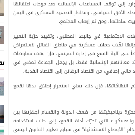
ارد إلى توقف المساعدات الإنسانية بعد موجات اعتقالها
نسداد الأفق السياسي، ومخاطر التصعيد العسكري في اليمن
تثبيت سلطتها، ومن ثم إرهاب المجتمع.
ات الاجتماعية في جانبها المطلبي، وتقييد حرّية التعبير
 فإنها نفّذت حملات عسكرية في مناطق القبائل لاستعراض
يضاً على آلية القمع في إدارة المجتمع، فإن وقف مفاوضات
ؤبّد معاناتهم الإنسانية فقط، بل يجعل الجماعة تمضي في
تق
 مالي إضافي، من اقتصاد الرهائن إلى اقتصاد الفدية،
نتهاكاتها، فإن ذلك يعني استمرار إطلاق يدها لقمع
رّرة ديناميكيتها من ضعف الدولة وانقسام أجهزتها بين
والعسكرية التي تحرّك أداة القمع، إلى جانب استخدامه
ام "الأوضاع الاستثنائية" في سياق تعليق القانون اليمني