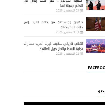
“نظرية الفوضى”.. حين تتخذ إيران من
العالم رهينة لها
03 اغسطس, 2026
طهران وواشنطن من حافة الحرب إلى
حافة المفاوضات
03 اغسطس, 2026
انقلاب تاريخي ...كيف غيرت الحرب مسارات
تجارة النفط والغاز حول العالم؟
02 اغسطس, 2026
FACEBO
ديو