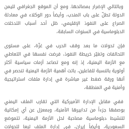
وبالتالي الإضرار بمصالحها. ومع أن الموقع الجغرافي لليمن
الدولة تطلّ على باب المندب، وأيضاً دور الوكلاء في معادلة
الصراع على النفوذ الإقليمي، ظل أحد أسباب التدخلات
الدبلوماسية في السنوات السابقة،
فإن تحولات ما بعد وقف الحرب في غزّة، على مستوى
التحالفات وتغيّر خريطة النفوذ، فرضت نفسها في التعاطي
مع الأزمة اليمنية، إذ إنه ومع تصاعد أزمات سياسية أكثر
أولوية بالنسبة للفاعلين، باتت أهمية الأزمة اليمنية تنحصر في
أنها ورقة ضغط غير مباشرة في إدارة ملفات استراتيجية
وأمنية في المنطقة،
ففي مقابل الإدارة الأميركية التي تقارب الملف اليمني
بوصفها جزءاً من تدابيرها الأمنية، وبمعزل عن أي إمكانية
لتنشيط دبلوماسية مصاحبة لحل الأزمة اليمنية، تتموضع
السعودية، وأيضاً إيران، في إدارة الملف تبعا لتحولات