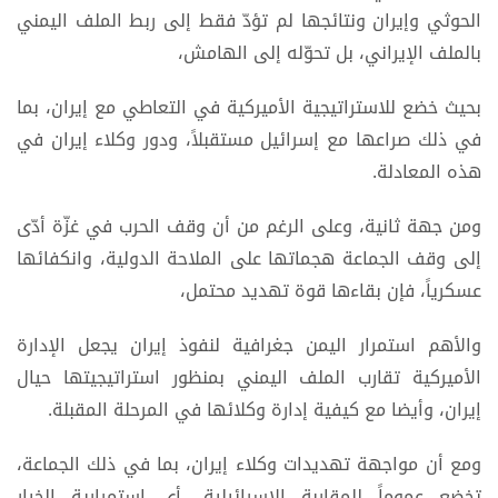
الحوثي وإيران ونتائجها لم تؤدّ فقط إلى ربط الملف اليمني
بالملف الإيراني، بل تحوّله إلى الهامش،
بحيث خضع للاستراتيجية الأميركية في التعاطي مع إيران، بما
في ذلك صراعها مع إسرائيل مستقبلاً، ودور وكلاء إيران في
هذه المعادلة.
ومن جهة ثانية، وعلى الرغم من أن وقف الحرب في غزّة أدّى
إلى وقف الجماعة هجماتها على الملاحة الدولية، وانكفائها
عسكرياً، فإن بقاءها قوة تهديد محتمل،
والأهم استمرار اليمن جغرافية لنفوذ إيران يجعل الإدارة
الأميركية تقارب الملف اليمني بمنظور استراتيجيتها حيال
إيران، وأيضا مع كيفية إدارة وكلائها في المرحلة المقبلة.
ومع أن مواجهة تهديدات وكلاء إيران، بما في ذلك الجماعة،
تخضع عموماً للمقاربة الإسرائيلية، أي استمرارية الخيار