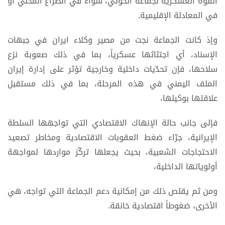
القوة العسكرية لجماعة الحوثي، سواء في الصراع المحلي أو
في المعادلة الإقليمية.
وإذ كانت الجماعة نجت من مصير وكلاء ايران في جبهات
الإسناد، أي اجتثاثها عسكرياً، بما في ذلك صعوبة نزع
سلاحها، فإن تحدّيات داخلية وخارجية تؤثر على إدارة إيران
الملف اليمني في هذه المرحلة، بما في ذلك مستقبل
علاقتها بوكيلها،
فإلى جانب حالة الإنهاك الاقتصادي التي تواجهها السلطة
الإيرانية، جرّاء ضغط العقوبات الاقتصادية ومخاطر تصعيد
الاحتجاجات الشعبية، بحيث يجعلها تركّز مواردها لمواجهة
أولوياتها الداخلية،
ومن ثم يقلص ذلك من إمكانية دعم الجماعة التي تواجه، هي
الأخرى، ضغوطاً اقتصادية خانقة.