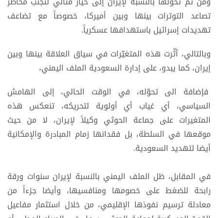
ومن ثم تحوّلها بالنسبة لإيران إلى خيار مثالي لتجنّب مخاطر
تصاعد التوترات بينها وبين أميركا، خصوصاً مع تضاعف
تهديدات إسرائيل باستهدافها عسكرياً.
وبالتالي، أثّرت هذه المتغيّرات في سياق العلاقة بينها وبين
إيران، كما يبدو، على إدارة السعودية الملف اليمني،
فإضافة الى تحوّله، في الوقت الحالي، إلى الهامش
السياسي، أي غياب أي أولوية لتحريكه، تنعكس هذه
المتغيرات على جماعة الحوثي وكيلاً لإيران، لا من حيث
موقعها في السلطة، بل فقدانها زمام المبادرة والإمكانية
أيضا لتهديد السعودية.
في المقابل، ظل الملف اليمني بالنسبة لإيران سنوات ورقة
رابحة للضغط على خصومها ومنافسيها، وأيضا جزءاً من
معادلة ترسيم نفوذها الإقليمي، من خلال استثمار مفاعيل