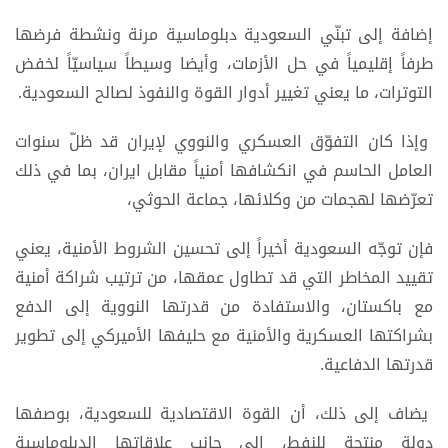
إضافة إلى تبنّي السعودية دبلوماسية مرنة ونشطة فرضها
طرفاً إقليمياً في حل الأزمات، وأيضا وسيطاً سياسيّاً لخفض
التوترات، ما يعني تغيير أدوار القوة والنفوذ لصالح السعودية.
وإذا كان التفوّق العسكري والنووي لإيران قد ظلّ سنوات
العامل الحاسم في انكشافها أمنياً مقابل ايران، بما في ذلك
تعرّضها لهجمات من وكلائها، جماعة الحوثي،
فإن توجّه السعودية أخيراً إلى تحسين الشروط الأمنية، يعني
تقييد المخاطر التي قد تطاول عمقها، من ترتيب شراكة أمنية
مع باكستان، والاستفادة من قدرتها النووية إلى الدفع
بشراكتها العسكرية والأمنية مع حليفها الأميركي إلى تطوير
قدرتها الدفاعية.
يضاف إلى ذلك، أن القوة الاقتصادية للسعودية، بوصفها
دولة منتجة للنفط، الى جانب علاقاتها الدبلوماسية