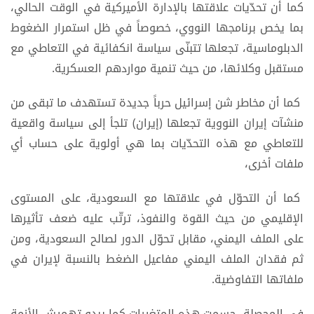
كما أن تحدّيات علاقتها بالإدارة الأميركية في الوقت الحالي،
بما يخص برنامجها النووي، خصوصاً في ظل استمرار الضغوط
الدبلوماسية، تجعلها تتبنّى سياسة انكفائية في التعاطي مع
مستقبل وكلائها، من حيث تنمية مواردهم العسكرية.
كما أن مخاطر شن إسرائيل حرباً جديدة تستهدف ما تبقى من
منشآت إيران النووية تجعلها (إيران) تلجأ إلى سياسة واقعية
للتعاطي مع هذه التحدّيات بما هي أولوية على حساب أي
ملفات أخرى،
كما أن التحوّل في علاقتها مع السعودية، على المستوى
الإقليمي من حيث القوة والنفوذ، ترتّب عليه ضعف تأثيرها
على الملف اليمني، مقابل تحوّل الدور لصالح السعودية، ومن
ثم فقدان الملف اليمني مفاعيل الضغط بالنسبة لإيران في
ملفاتها التفاوضية.
في المحصلة، حسمت هذه المتغيرات كما يبدو تهميش الأزمة