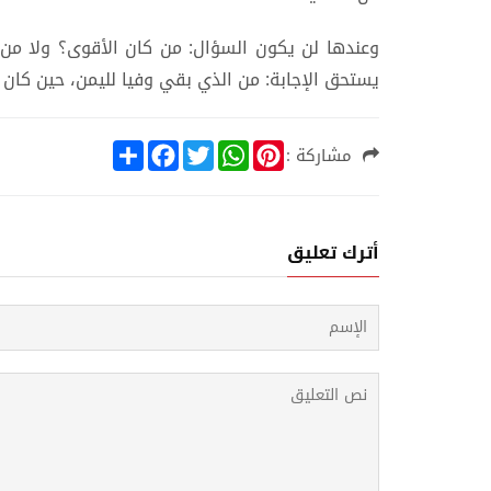
وعندها لن يكون السؤال: من كان الأقوى؟ ولا من
يستحق الإجابة: من الذي بقي وفيا لليمن، حين كان 
S
F
T
W
P
مشاركة :
h
a
w
h
i
a
c
i
a
n
r
e
t
t
t
e
b
t
s
e
o
e
A
r
أترك تعليق
o
r
p
e
k
p
s
t