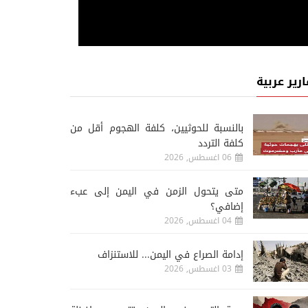
ارير عربية
‏بالنسبة للحوثيين، كلفة الهجوم أقل من
كلفة التردد
06 اغسطس, 2026
متى يتحول الزمن في اليمن إلى عبء
إضافي؟
04 اغسطس, 2026
إدامة الصراع في اليمن... للاستنزاف
03 اغسطس, 2026