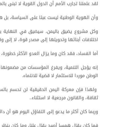
لقد علمتنا تجارب الأمم أن الدول القوية لا تبنى بال
وأن الهوية الوطنية ليست عبئا على السياسة، بل 
وكل مشروع يضيق باليمن، سيضيق في النهاية بأص
اختلافات أبنائها وتحويلها إلى مصدر قوة، لا إلى وق
أما الفساد، فقد كان وما يزال العدو الأكثر خطورة، 
إنه يؤجل التنمية، ويفرغ المؤسسات من مضمونها،
الوطن موردا للاستثمار لا قضية للانتماء.
ولهذا فإن معركة اليمن الحقيقية لن تحسم بالسل
ثقافة، والقانون مرجعية لا استثناء..
وربما كان أكثر ما يدعو إلى التفاؤل اليوم هو أن د
فما كان يقال همسا أصبح يقال علنا، وما كان ينظر إ