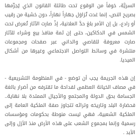
السريَّة، خوفاً من الوقوع تحت طائلة القانون الذي يُجرِّمها
بصريح النص، إنما غدت تُزاوَل جهاراً نهاراً، دون خشية من رقيب
أو رادع، بل إن الأمر بلغ حدَّ العلانية، إذْ صارت الآثار تُعرض تحت
الشمس في الدكاكين، حتى إن ثمة منافذ بيع وشراء للآثار
صارت معروفة للقاصي والداني عبر صفحات ومجموعات
منتشرة في وسائط التواصل الاجتماعي وغيرها من أشكال
الميديا.
إن هذه الجريمة يجب أن توضع - في المنظومة التشريعية -
في مصاف الخيانة العظمى لفداحة ما تقترفه من أضرار بالغة
الجسامة بحق الدولة والمجتمع والأجيال الممتدة بلا نهاية..
فحضارة البلد وتاريخه وتراثه تتجاوز صفة الملكية العامة إلى
الملكية الشعبية، فهي ليست منوطة بحكومات ومؤسسات
رسمية وإنما بمجموع الشعب على هذه الأرض منذ الأزل وإلى
الأبد .