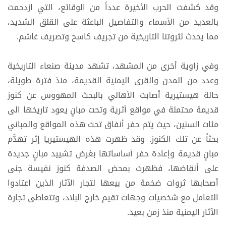
وقد كشفت الحرب الأخيرة عدداً من الوقائع، التي ازدحمت
بالعديد من الأسماء والتفاصيل الباعثة على القلق الشديد،
مما يحدث لثروتنا التاريخية من تجريف كاسح وتصريف غاشم.
وفي زاوية أخرى من المشهد، تشهد مدينة صنعاء التاريخية
وعدد من المدن والقرى اليمنية القديمة، منذ فترة طويلة،
حالة هيستيرية أصابت الأهالي بالبحث المهووس عن كنوز
قديمة محتملة في مواقع أثرية وتحت مبانٍ يعود تاريخها الى
مئات السنين، حيث يتم حفر أنفاق تحت هذه المواقع والمباني
بحثاً عن تلك الكنوز. وقد ظهرت هذه الهيستيريا إثر تهدُّم
مبانٍ قديمة وإعادة حفر أساساتها بغرض تشييد مبانٍ جديدة
على أنقاضها، فظهرت بمحض الصدفة كنوز نفيسة جنى
أصحابها ثروات ضخمة من بيعها لتجار الآثار الذين اعتادوا
التعامل مع شخصيات وجهات تقيم خارج البلاد، وتتعاطى تجارة
الآثار اليمنية منذ زمن بعيد.