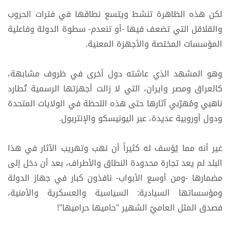
لكن هذه الظاهرة تنشط ويتسع نطاقها في فترات الحروب
والقلاقل التي تضعف فيها -أو تنعدم- سطوة الدولة وفاعلية
المؤسسات المختصة والأجهزة المعنية.
وهو المشهد الذي عاشته دول أخرى في ظروف مشابهة،
كالعراق ومصر وايران، التي لا زالت أجهزتها الرسمية تُطارد
ناهبي ومُهرّبي آثارها حتى هذه اللحظة في الولايات المتحدة
ودول أوروبية عديدة، عبر اليونيسكو والإنتربول.
غير أنه مما يُؤسف له كثيراً أن نهب وتهريب الآثار في هذا
البلد لم يعد تجارة محدودة النطاق والأطراف، بعد أن دخل إلى
مضمارها -ومن أوسع الأبواب- نافذون كبار في جهاز الدولة
ومؤسساتها السيادية: السياسية والعسكرية والأمنية،
فصدق المثل العاميّ الشهير "حاميها حراميها"!