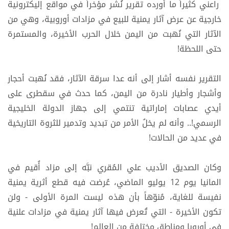
راعني كثيراً ما أورده تقرير نُشر مؤخراً في مواقع إليكترونية
خارجية عن عرض آثار يمنية للبيع في مزادات أوروبية، وهي من
الآثار التي نُهبت من اليمن خلال الحرب الأخيرة، والمستمرة
حتى اللحظة!
التقرير نفسه أشار إلى أنه عدا سرقة الآثار، فقد نُهبت أحجار
وأشجار وأطيار نادرة من اليمن، كما حدث في سقطرى على
أيدي عصابات إماراتية تنتمي إلى جهاز الدولة الخليجية
الرسمي!.. وأنه لم يخلُ الأمر من تبديد وتدمير للثروة التاريخية
في عديد من الحالات!
وكان الصديق الأديب علي المُقري نبَّه إلى مزاد أُقيم في
المانيا يوم 12 يوليو الماضي، عُرضت فيه قطع أثرية يمنية
نفيسة للغاية، مُنوّهاً بأن هذه ليست المرة الأولى - ولن
تكون الأخيرة - التي تُعرض فيها آثار يمنية في مزادات علنية
في أوروبا ومناطق مختلفة من العالم!