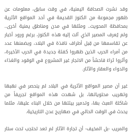
وقد نشرت الصحافة اليمنية، في وقت سابق، معلومات عن
ظهور مجموعة من الكنوز القديمة في أحد المواقع الأثرية
بمحافظة المحويت.. ومثلها في مدن ومناطق يمنية أخرى..
ولم يُعرف المصير الذي آلت إليه هذه الكنوز، برغم ورود أخبار
عن تقاسمها من قِبل أطراف نافذة في البلاد، وبضمنها عدد
من أمراء الحرب الذين ظهروا كفئة جديدة في الحرب الأخيرة،
وأثروا ثراءً فاحشاً من الاتجار غير المشروع في الوقود والغذاء
والدواء والعقار والآثار.
غير أن مصير المواقع الأثرية في البلاد لم ينحصر في نهبها
وتهريب محتوياتها، بل شهدت هذه المواقع تجريفاً من
شاكلة العبث بها، وتدمير بيئتها من خلال البناء عليها، مثلما
يحدث في الوقت الحالي في صهاريج عدن التاريخية.
والمريب -بل المخيف- أن تجارة الآثار لم تعد تحتجب تحت ستار