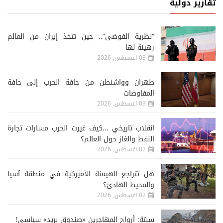
تقارير دولية
“نظرية الفوضى”.. حين تتخذ إيران من العالم
رهينة لها
03 اغسطس, 2026
طهران وواشنطن من حافة الحرب إلى حافة
المفاوضات
03 اغسطس, 2026
انقلاب تاريخي ...كيف غيرت الحرب مسارات تجارة
النفط والغاز حول العالم؟
02 اغسطس, 2026
هل تتراجع الهيمنة الأميركية في منطقة آسيا
والمحيط الهادئ؟
02 اغسطس, 2026
سبتة: أرواح المهاجرين «صندوق بريد» سياسي!