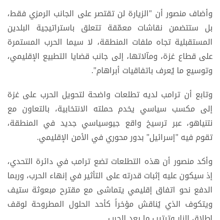
وأضاف منصور أن "الزيارة لن تقتصر على الجانب الرمزي فقط،
بل ستتضمن نقاشات معمّقة تتعلق باستراتيجية البلدين
المستقبلية تجاه ملفات المنطقة، لا سيما الحرب المستمرة
على قطاع غزة، ومآلاتها، إلى جانب قضايا التطبيع الإقليمي،
وتوسيع ما يُعرف باتفاقيات أبراهام".
وتابع أن ترامب لديه تطلعات واضحة لتحويل الحرب على غزة
إلى مكسب سياسي يخدم حملته الانتخابية، بالتعاون مع
نتنياهو، عبر ترسيخ واقع جيوسياسي جديد في المنطقة،
تقوم فيه "إسرائيل" بدور محوري في الأمن الإقليمي.
وأكد منصور أن هذه التطلعات تضع ترامب في دائرة التحدي،
إذ سيكون عليه إثبات قدرته على التأثير في إنهاء الحرب، وربما
الدفع نحو اتفاق إقليمي يتماشى مع مقترح مبعوثة ستيف
ويتكوف الذي يُناقش مؤخراً كأحد الحلول المطروحة لوقف
إطلاق النار وترتيب ما بعد الحرب.