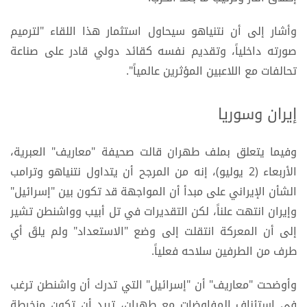
وأشار إلى أن نتنياهو سيحاول استثمار هذا اللقاء "لترميم
صورته داخلياً، وتقديم نفسه كقائد دولي قادر على صناعة
تحالفات مع اللاعبين المؤثرين عالمياً".
إيران وسوريا
وفيما يتعلق بملف طهران قالت صحيفة "معاريف" العبرية،
الأربعاء (2 يوليو)، إنه من المرجح أن يتداول نتنياهو وترامب
الشأن الإيراني على مبدأ أن المواجهة قد تكون بين "إسرائيل"
وإيران انتهت علناً، لكن التقديرات في تل أبيب وواشنطن تشير
إلى أن المعركة انتقلت إلى وضع "الاستعداد" ولم يلقَ أي
طرف من الطرفين سلاحه فعلياً.
وأوضحت "معاريف" أن "إسرائيل" التي تدرك أن واشنطن ترغب
في استئناف المفاوضات مع طهران، تريد أن تكون منخرطة