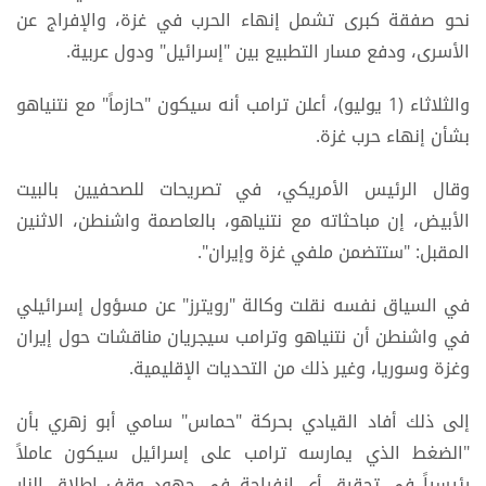
نحو صفقة كبرى تشمل إنهاء الحرب في غزة، والإفراج عن
الأسرى، ودفع مسار التطبيع بين "إسرائيل" ودول عربية.
والثلاثاء (1 يوليو)، أعلن ترامب أنه سيكون "حازماً" مع نتنياهو
بشأن إنهاء حرب غزة.
وقال الرئيس الأمريكي، في تصريحات للصحفيين بالبيت
الأبيض، إن مباحثاته مع نتنياهو، بالعاصمة واشنطن، الاثنين
المقبل: "ستتضمن ملفي غزة وإيران".
في السياق نفسه نقلت وكالة "رويترز" عن مسؤول إسرائيلي
في واشنطن أن نتنياهو وترامب سيجريان مناقشات حول إيران
وغزة وسوريا، وغير ذلك من التحديات الإقليمية.
إلى ذلك أفاد القيادي بحركة "حماس" سامي أبو زهري بأن
"الضغط الذي يمارسه ترامب على إسرائيل سيكون عاملاً
رئيسياً في تحقيق أي انفراجة في جهود وقف إطلاق النار