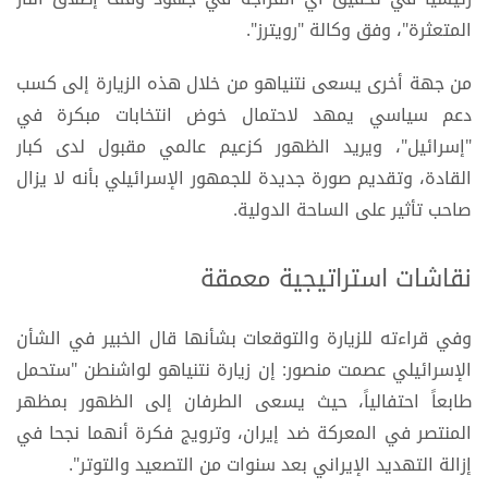
المتعثرة"، وفق وكالة "رويترز".
من جهة أخرى يسعى نتنياهو من خلال هذه الزيارة إلى كسب
دعم سياسي يمهد لاحتمال خوض انتخابات مبكرة في
"إسرائيل"، ويريد الظهور كزعيم عالمي مقبول لدى كبار
القادة، وتقديم صورة جديدة للجمهور الإسرائيلي بأنه لا يزال
صاحب تأثير على الساحة الدولية.
نقاشات استراتيجية معمقة
وفي قراءته للزيارة والتوقعات بشأنها قال الخبير في الشأن
الإسرائيلي عصمت منصور: إن زيارة نتنياهو لواشنطن "ستحمل
طابعاً احتفالياً، حيث يسعى الطرفان إلى الظهور بمظهر
المنتصر في المعركة ضد إيران، وترويج فكرة أنهما نجحا في
إزالة التهديد الإيراني بعد سنوات من التصعيد والتوتر".