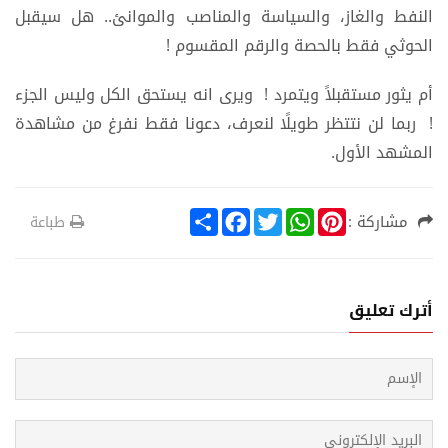
النفط والغاز، والسياسة والمناصب والموانئ.. هل سيقبل
الحوثي فقط بالحصة والرقم المقسوم !
أم يثور مستقبلاً ويتمرد ! ويرى انه يستحق الكل وليس الجزء
! ربما لن نتتظر طويلًا لنعرف، دعونا فقط نفرغ من مشاهدة
المشهد الأول.
S
F
T
W
P
مشاركة :
طباعة
h
a
w
h
i
a
c
i
a
n
r
e
t
t
t
e
b
t
s
e
o
e
A
r
أترك تعليق
o
r
p
e
k
p
s
t