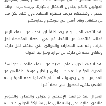
الحوثيين لانهم يجندون الأطفال باعتبارها جريمة حرب ، وهذا
صحيح ، وتجنيدهم جريمة تستلزم العقاب، دون شك، لكن ماذا
عن قتلهم، وهم أمنين في بيوتهم ومدارسهم
لقد انتهت الحرب، ولم يعد لائقاً ان نتحدث عن الدماء اليس
كذلك، فلنتحدث عن النفط، كم هي الحصة المخصصة لكل
طرف، وكم عدد المطارات والموانئ التي ستفتح لكل طرف،
وماهي حصة كل طرف من موارد وميزانية الدولة
لقد انتهت الحرب ، فلم الحديث عن الدماء والدمار، دعوا هذا
الحديث المؤلم للامهات اللواتي ينتظرن عودة أطفالهن من
المدارس ، ولن يعودوا ، اما أنتم فتحدثوا هذه المرة باسم
الشعب ..لكن.. للحصول على حصة أكبر !
السؤال بعد موافقة الإقليمي والدولي والمحلي والجنوبي
والتعزي والإصلاحي والانتقالي، على مشاركة الحوثي وتقاسم