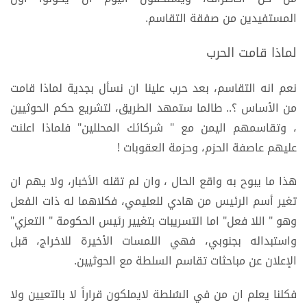
المستفيدين من صفقة التقاسم.
لماذا قامت الحرب
نعم انه التقاسم، بعد حرب علينا ان نسأل بجدية لماذا قامت
من الأساس ؟.. طالما ستمهد الطريق، لتشريع حكم الحوثيين
، وتقاسمهم اليمن مع " شركائك المحللين" فلماذا اعلنت
عليهم عاصفة الحزم، وحزمة العقوبات !
هذا ما يبوح به واقع الحال ، وان لم تقله الأخبار، ولا يهم ان
تغير أسم الرئيس من هادي للعليمي، فكلاهما له ذات الفعل
وهو " اللا فعل" اما التسريبات بتغيير رئيس الحكومة " التعزي"
واستبداله بجنوبي، فهي اللمسات الأخيرة للاخراج، قبل
الإعلان عن مباحثات تقاسم السلطة مع الحوثيين.
فكلنا يعلم ان من في السُلطة لايملكون قراراً لا بالتعيين ولا