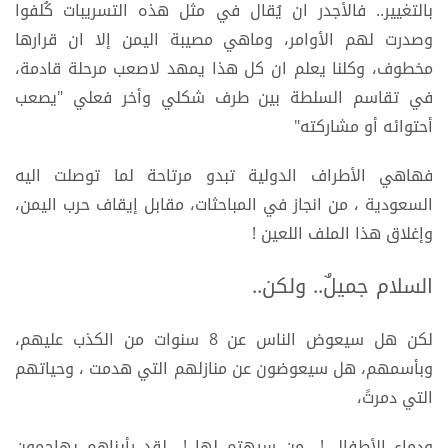
بالتغيير.. فالأجدر ان يُقال في مثل هذه التسريبات كُلفوا
وصدرت لهم الأوامر، وماهي مصيبة اليمن إلا ان قرارها
مخطوف، وكلنا يعلم ان كل هذا يمهد لاصعب مرحلة قادمة،
في تقاسم السلطة بين طرف شكلي وأخر فعلي "يصعب
أحتوائه أو مشاركته"
فهاهي الأطراف الدولية تبدو مرتاحة لما توصلت اليه
السعودية ، من انجاز في المباحثات، مقابل إيقاف حرب اليمن،
وإغلاق هذا الملف اللعين !
السلام جميلٌ.. ولكن..
لكن هل سيعوض الناس عن 8 سنوات من الكذب عليهم،
وبأسمهم، هل سيعوضون عن منازلهم التي هدمت ، وحياتهم
التي دمرتً،
ودماء الأطفال ! من سيهتم لها ! لقد رأيناهم يهاجمون