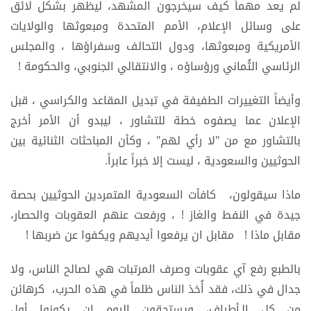
لم يعد مهماً كيف سيخرجون المشهد، ليظهر بشكل لائق
على وسائل الإعلام، الأمم المتحدة ومبعوثها والولايات
الأمريكية ومبعوثها، ودول التحالف وسفراؤها ، والمجلس
الرئاسي الثُماني ورؤساؤه ، والانتقالي الجنوبي، والحكومة !
وأيضاً التغييرات الطفيفة في تبديل المقاعد والكراسي ، قبل
الإعلان عما يصفوه خطة للتشاور ، ليبدو أن الأمر أخرج
بالتشاور مع من "لا رأي لهم" ، وكأن المباحثات الثنائية بين
الحوثيين والسعودية ، ليست إلا خبراً عابراً.
ماذا سيقولون، كافأت السعودية المتمردين الحوثيين بحصة
جيدة في النفط والغاز ! ، ورفعت عنهم العقوبات والحصار،
مقابل ماذا ! مقابل ان يرفعوا أيديهم ويكفوا عن ضربها !
بالطبع رفع آي عقوبات وصرف المرتبات هي لصالح الناس، ولا
جدال في ذلك، فقد أُخذ الناس ظلماً في هذه الحرب، كرهائن
من كل الـأطراف، ويستحقون اليوم ان يكونوا أول