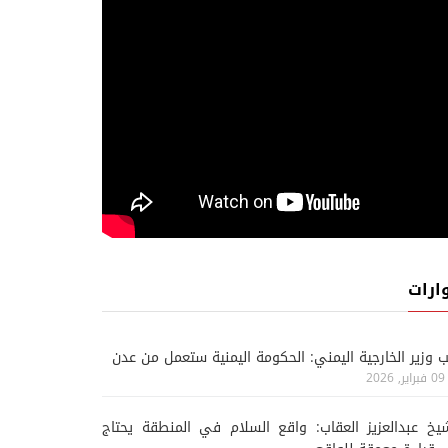
خريف حجر... مهرجان يطلق نداء
جزيرة سقطرى... الجمال 
لإنقاذ واحة اليمن
لجغرافية اليمن
ارات
ب وزير الخارجية اليمني: الحكومة اليمنية ستعمل من عدن
09 فبراير, 2026
يخ عبدالعزيز العقاب: واقع السلام في المنطقة يحتاج