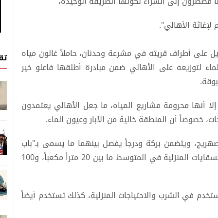
لإغاثة الأهالي".
58 سنة) في طابور طويل على أطراف قريته في مشرعة وحدنان، حاملاً غالون مياه
تق
لماء لتوزيعه على الأهالي ضمن مبادرة أطلقها فاعلو خير
وقة.
ن مدينة تعز (10 كيلومترات)، إلا أنها محرومة مشاريع المياه، ما جعل الأهالي يعتمدون
ت، خصوصاً أن المنطقة خالية من الآبار وعيون الماء.
يج، ويتضمن بركة ودرجاً يفصل بينهما ما يسمى بـ"باب
العقد"، وتُسقف بالغالب بالخرسانة، وتراوح سعة السقايات المنزلية في المتوسط ما بين 20 متراً مكعباً، و100
خدم في الشرب والاحتياجات المنزلية، كذلك تستخدم أيضاً