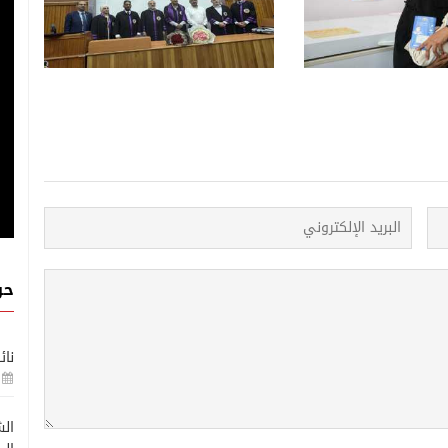
ولية لتعزيز الأمن الغذائي
951 إصابة جديدة بالسرطان في
ن
تعز خلال العام الجاري
حو
نائ
الش