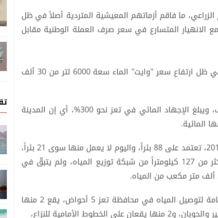
الزراعي، ما فاقم أزماتهم المعيشية المتردية أصلاً في ظل
ن مع الانهيار المتسارع في سعر صرف العملة الوطنية مقابل
وتتزامن الأزمة مع أزمة مياه تشهدها مدينة تعز في ظل ارتفاع سعر "وايت" الماء سعة 6000 لتر من 30 ألف
تق
كذلك ارتفعت أسعار مياه الشرب بنحو أربعة أضعاف، ويبلغ الإجهاد المائي في تعز نحو 300%، أي إن المدينة
ا المائية.
وكانت مدينة تعز قبل الحرب التي اندلعت في عام 2015، تعتمد على 88 بئراً، واليوم لا يعمل منها سوى 21 بئراً،
أي إنها فقدت خلال الحرب 67 بئراً، كذلك فقدت أكثر من 127 كيلومتراً من شبكة توزيع المياه، ولم يتبقّ في
ويبلغ عدد الأحواض المائية التي تغذي الشبكة العامة لتوصيل المياه في محافظة تعز 5 أحواض، يقع 2 منها
خطوط الأمامية للنزاع،