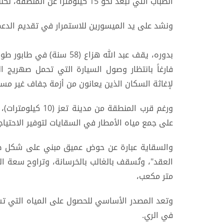
الضباب التي تبعد نحو 15 كيلومتراً عن المنطقة، لكننا مضطرون إلى الشراء لكونها الطريقة الوحيدة،
ونشد على يد الميسورين للاستمرار في تقديم الدعم 
بدوره، يقف عبد الله هزاع (
فارغاً بانتظار وصول السيارة التي تحمل صهريج ا
لإغاثة السكان الذين يعانون من أزمة جفاف غير مسب
ورغم قرب المنطقة م
على جمع مياه الأمطار في السقايات لتوفير الاحتياجا
والسقاية عبارة عن حوض عميق مبني على شكل صهر
متر مكعب،
وتعد المصدر الأساسي للحصول على المياه التي تست
في الري.