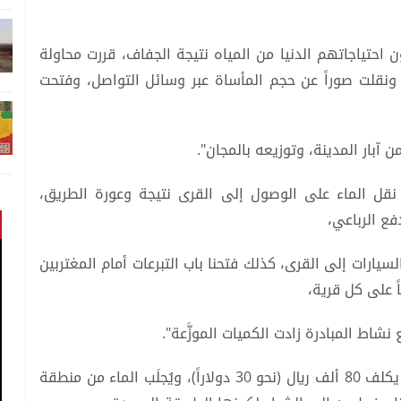
احتياجاتهم الدنيا من المياه نتيجة الجفاف، قررت محاولة
 ونقلت صوراً عن حجم المأساة عبر وسائل التواصل، وفتحت
من آبار المدينة، وتوزيعه بالمجان".
نقل الماء على الوصول إلى القرى نتيجة وعورة الطريق،
لسيارات إلى القرى، كذلك فتحنا باب التبرعات أمام المغتربين
اً على كل قرية،
ويشير العزي إلى أن "صهريج الماء سعة 2000 لتر يكلف 80 ألف ريال (نحو 30 دولاراً)، ويُجلَب الماء من منطقة