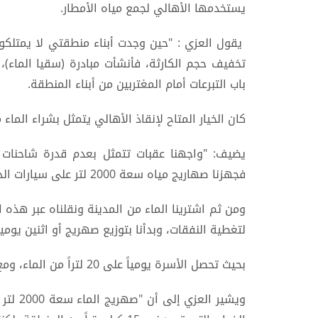
يستخدمها الأهالي لجمع مياه الأمطار.
يقول العزي : "حين وجدت أبناء منطقتي لا يمتلكون 
تخفيف حجم الكارثة، فأنشأت مبادرة (سقيا الماء)،
باب التبرعات أمام المغتربين من أبناء المنطقة.
كان الخيار المتاح لإنقاذ الأهالي يتمثل بشراء الماء 
يضيف: "واجهنا عقبات تتمثل بعدم قدرة شاحنات 
فجهزنا صهاريج مياه سعة 2000 لتر على سيارات الدفع الرباعي،
ومن ثم اشترينا الماء من المدينة ونقلناه عبر هذه ا
لتغطية النفقات، وبدأنا بتوزيع صهريج أو اثنين يومي
بحيث تحصل الأسرة يومياً على 20 لتراً من الماء، ومع نشاط المبادرة زادت الكميات الموزَّعة".