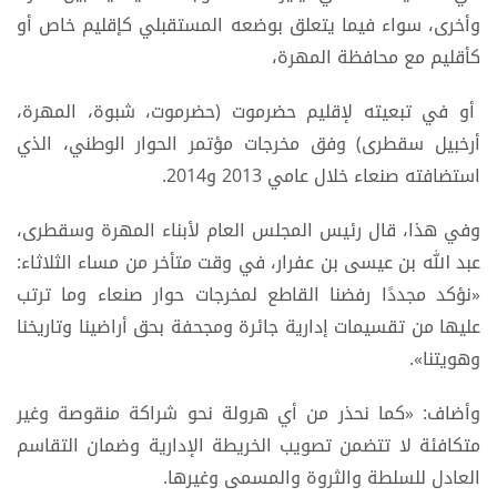
وأخرى، سواء فيما يتعلق بوضعه المستقبلي كإقليم خاص أو
كأقليم مع محافظة المهرة،
أو في تبعيته لإقليم حضرموت (حضرموت، شبوة، المهرة،
أرخبيل سقطرى) وفق مخرجات مؤتمر الحوار الوطني، الذي
استضافته صنعاء خلال عامي 2013 و2014.
وفي هذا، قال رئيس المجلس العام لأبناء المهرة وسقطرى،
عبد الله بن عيسى بن عفرار، في وقت متأخر من مساء الثلاثاء:
«نؤكد مجددًا رفضنا القاطع لمخرجات حوار صنعاء وما ترتب
عليها من تقسيمات إدارية جائرة ومجحفة بحق أراضينا وتاريخنا
وهويتنا».
وأضاف: «كما نحذر من أي هرولة نحو شراكة منقوصة وغير
متكافئة لا تتضمن تصويب الخريطة الإدارية وضمان التقاسم
العادل للسلطة والثروة والمسمى وغيرها.