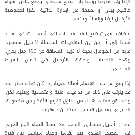
الإدارية، وطرحنا رؤيتنا بأن تتمتع سقطرى بوضع خاص، سواء
كإقليم بيئي أو بصيغة من الإدارة الذاتية، نظرًا لخصوصية
الأرخبيل أرضًا وإنسانًا وبيئة».
وأضاف، في توضيح نقله عنه الصحافي أحمد الشلفي: «كما
أشرنا إلى أن من بين التهديدات المحتملة لأرخبيل سقطرى
قربه من الصومال بحيث لا تزيد المسافة عن 100 ميل بحري،
وهذه التحديات يواجهها الأرخبيل في تأمين الشريط
الساحلي،
إذا بقي من دون اهتمام أميالا معينة إذا كان هناك خطر، وما
قد يترتب على ذلك من تداعيات أمنية واقتصادية وبيئية. لكن،
وكما هو معتاد، هناك من يحاول تفريغ الأفكار من مضمونها
الحقيقي وتحويل النقاش بعيدًا عن جوهره».
ومازال أرخبيل سقطرى، الواقع عند نقطة التقاء البحر العربي
في المحيط الهندي يثير نقاشًا وجدلًا سياسيا بين فترة