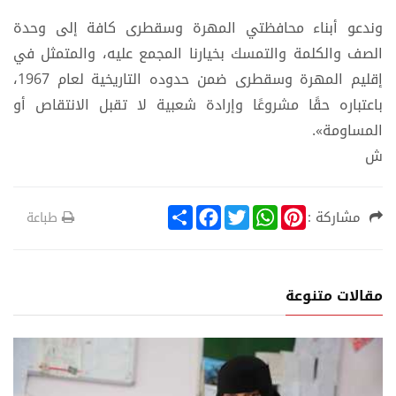
وندعو أبناء محافظتي المهرة وسقطرى كافة إلى وحدة
الصف والكلمة والتمسك بخيارنا المجمع عليه، والمتمثل في
إقليم المهرة وسقطرى ضمن حدوده التاريخية لعام 1967،
باعتباره حقًا مشروعًا وإرادة شعبية لا تقبل الانتقاص أو
المساومة».
ش
S
F
T
W
P
مشاركة :
طباعة
h
a
w
h
i
a
c
i
a
n
r
e
t
t
t
e
b
t
s
e
o
e
A
r
مقالات متنوعة
o
r
p
e
k
p
s
t
ع
أخبار الم