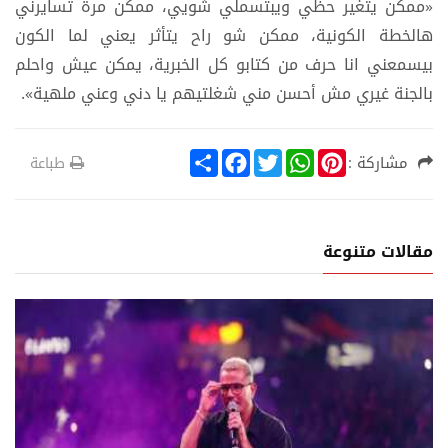
«ممكن يتغير حظي ويبتسملي شويي، ممكن مرة تسايرني
هالخطة الكونية، ممكن شو راح يتأثر يعني لما الكون
بيسمعني انا حرف من كتابو كل الخبرية، يمكن عيش واحلم
بالجنة غيري مش أحسن مني شغلتيهم يا دني وعني ملهية».
S
F
T
W
P
مشاركة :
طباعة
h
a
w
h
i
a
c
i
a
n
r
e
t
t
t
e
b
t
s
e
o
e
A
r
مقالات متنوعة
o
r
p
e
k
p
s
t
ن