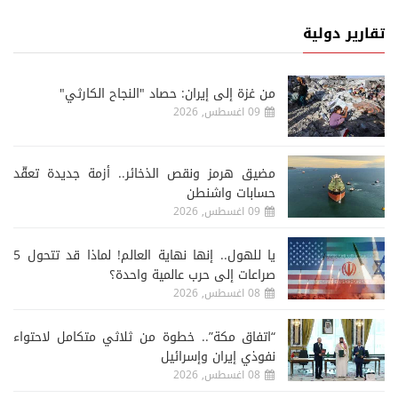
تقارير دولية
من غزة إلى إيران: حصاد "النجاح الكارثي"
09 اغسطس, 2026
مضيق هرمز ونقص الذخائر.. أزمة جديدة تعقّد
حسابات واشنطن
09 اغسطس, 2026
يا للهول.. إنها نهاية العالم! لماذا قد تتحول 5
صراعات إلى حرب عالمية واحدة؟
08 اغسطس, 2026
“اتفاق مكة”.. خطوة من ثلاثي متكامل لاحتواء
نفوذي إيران وإسرائيل
08 اغسطس, 2026