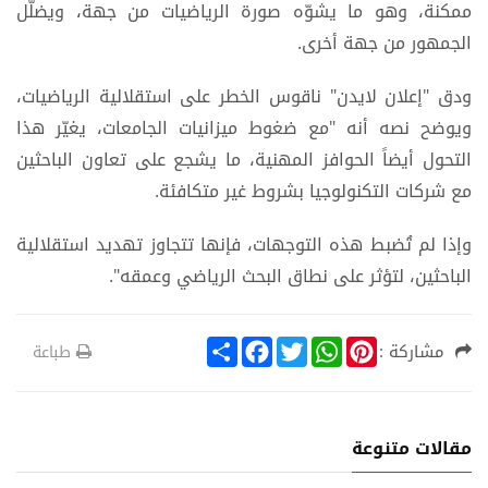
ممكنة، وهو ما يشوّه صورة الرياضيات من جهة، ويضلّل
الجمهور من جهة أخرى.
ودق "إعلان لايدن" ناقوس الخطر على استقلالية الرياضيات،
ويوضح نصه أنه "مع ضغوط ميزانيات الجامعات، يغيّر هذا
التحول أيضاً الحوافز المهنية، ما يشجع على تعاون الباحثين
مع شركات التكنولوجيا بشروط غير متكافئة.
وإذا لم تُضبط هذه التوجهات، فإنها تتجاوز تهديد استقلالية
الباحثين، لتؤثر على نطاق البحث الرياضي وعمقه".
S
F
T
W
P
مشاركة :
طباعة
h
a
w
h
i
a
c
i
a
n
r
e
t
t
t
e
b
t
s
e
o
e
A
r
مقالات متنوعة
o
r
p
e
k
p
s
t