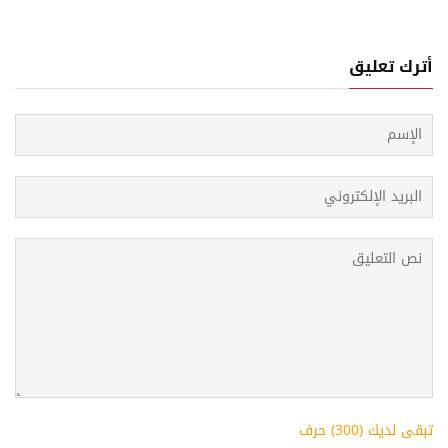
أترك تعليق
تبقى لديك (
300
) حرف