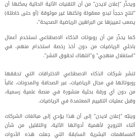
ويحذّر "إعلان لايدن" من أن التقنيات الآلية الحالية يمكنها أن
"تنتج حججاً تبدو معقولة ولكنها غير موثوقة (أو حتى خاطئة)
يصعب تمييزها عن البراهين الرياضية الصحيحة"،
كما يحذّر من أن روبوتات الذكاء الاصطناعي تستخدم أعمال
باحثي الرياضيات من دون أخذ رخصة استخدام منهم، في
"استغلال منهجي" و"انتهاك لحقوق النشر".
تنشر شركات الذكاء الاصطناعي الاختراقات التي تحققها
روبوتاتها في مجال الرياضيات، عبر الصحافة والمدونات، غالباً
من دون أي ورقة بحثية منشورة في منصة علمية رسمية،
وقبل عمليات التقييم المعتمدة في الرياضيات.
وينبّه "إعلان لايدن" إلى أن هذا يؤدي إلى مبالغات الشركات
أثناء الترويج لأهمية أدواتها الآلية، والتقليل من شأن
المساهمات البشرية السابقة التي جعلت هذه الأدوات