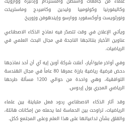
علماء من جامعات واشنطن وأمستردام وإدنبره ووارويك
وكاليفورنيا وكولومبيا وليدين وكامبردج وماستريخت
ونورثويست وأوكسفورد ووارسو وإيندهوفن وزوريخ.
ويأتي الإعلان في وقت تتصدّر فيه نماذج الذكاء الاصطناعي
عناوين الأخبار بنتائجها الناجحة في مجال البحث العلمي في
الرياضيات.
وفي أواخر مايو/أيار، أعلنت شركة أوبن إيه آي أن أحد نماذجها
دحض فرضية رياضية بارزة عمرها 80 عاماً في مجال الهندسة
التوافقية، وهي واحدة من حوالي 1200 مسألة طرحها
الرياضي المجري بول إردوس.
وقد أثار الذكاء الاصطناعي ردود فعل متباينة بين علماء
الرياضيات، تراوحت بين الحماسة لما يحمله من إمكانات هائلة،
والقلق بشأن تداعياتها على هذا العلم وعلى المجتمع ككل.