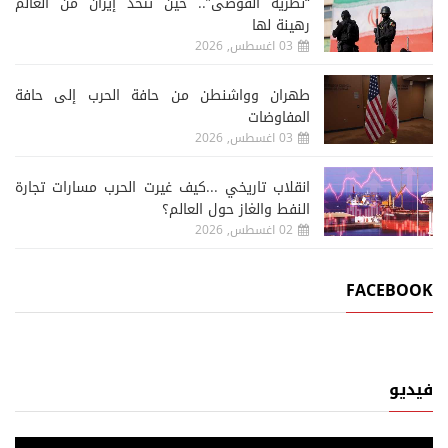
“نظرية الفوضى”.. حين تتخذ إيران من العالم
رهينة لها
03 اغسطس, 2026
طهران وواشنطن من حافة الحرب إلى حافة
المفاوضات
03 اغسطس, 2026
انقلاب تاريخي ...كيف غيرت الحرب مسارات تجارة
النفط والغاز حول العالم؟
02 اغسطس, 2026
FACEBOOK
فيديو