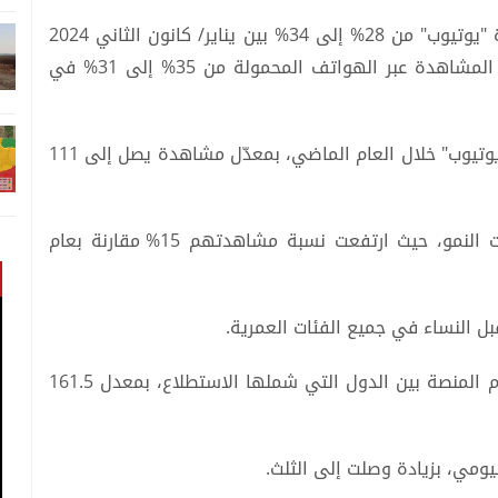
وارتفعت حصة التلفزيون من إجمالي وقت مشاهدة "يوتيوب" من 28% إلى 34% بين يناير/ كانون الثاني 2024
وديسمبر/ كانون الأول 2025، فيما انخفضت نسبة المشاهدة عبر الهواتف المحمولة من 35% إلى 31% في
وكان أفراد جيل زد الفئة العمرية الأكثر تفاعلاً مع "يوتيوب" خلال العام الماضي، بمعدّل مشاهدة يصل إلى 111
فيما سجّل الرجال بين 55 و64 عاماً أعلى معدلات النمو، حيث ارتفعت نسبة مشاهدتهم 15% مقارنة بعام
ل النساء في جميع الفئات العمرية.
وجاءت كوريا الجنوبية في الصدارة من حيث استخدام المنصة بين الدول التي شملها الاستطلاع، بمعدل 161.5
يومي، بزيادة وصلت إلى الثلث.