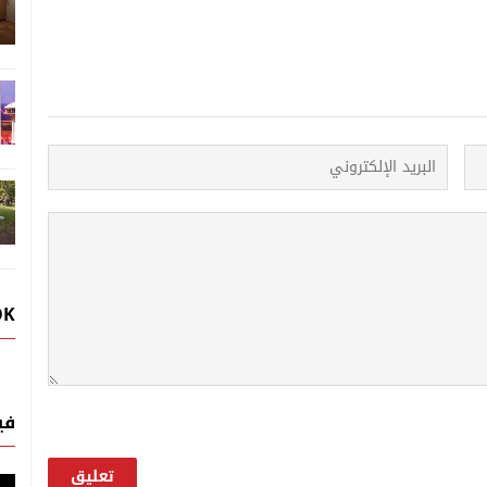
OK
في