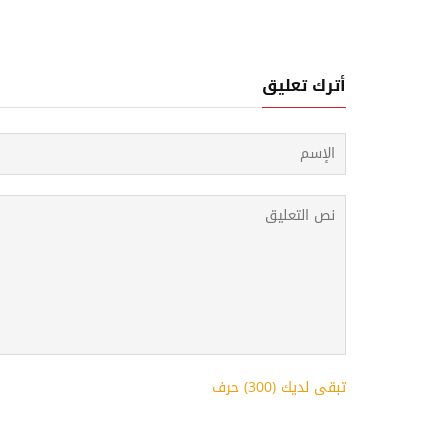
أترك تعليق
تبقى لديك (
300
) حرف