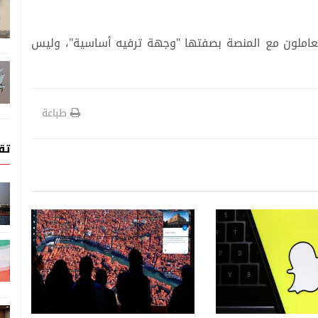
يتعاملون مع المنصة بصفتها "وجهة ترفيه أساسية"، وليس
طباعة
تق
علوم وتكنولوجيا
علوم وتكنولوجيا
07 اغسطس, 2026
الرقمي... لعبة فيديو
الذكاء الاصطناعي السيادي...
حماية الأطفال في
معركة الدول على استقلالها
الرقمي