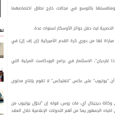
منافستها بالتوسع في مجالات خارج نطاق اختصاصهما
لحصرية لبث حفل جوائز الأوسكار لسنوات عدة.
تق
مباراة لها من دوري كرة القدم الأميركية (إن إف إل) في
 غارديان"، الاستثمار في برامج البودكاست المرئية التي
أن "يوتيوب" على عكس "نتفليكس" لا تقوم بإنتاج محتوى
 وكالة ديجيتال آي، مات روس، قوله إن "تحوّل يوتيوب من
تباه الجمهور يعدّ من أهم التحولات الإعلامية خلال العقد