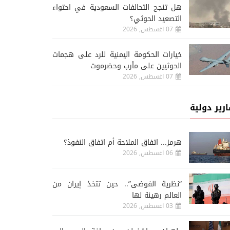
هل تنجح التحالفات السعودية في احتواء
التصعيد الحوثي؟
07 اغسطس, 2026
خيارات الحكومة اليمنية للرد على هجمات
الحوثيين على مأرب وحضرموت
07 اغسطس, 2026
ارير دولية
هرمز... اتفاق الملاحة أم اتفاق النفوذ؟
06 اغسطس, 2026
علوم وتكنولوجيا
علوم و
06 اغسطس, 2026
“نظرية الفوضى”.. حين تتخذ إيران من
05 اغسطس, 2026
باحثون يكتشفون ثغرة تت
العالم رهينة لها
دراسة: تزايد القلق من استخدام
لوكلاء الذكاء الاصطناعي 
03 اغسطس, 2026
الذكاء الاصطناعي
بعضهم بعضاً