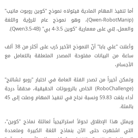
أما تنفيذ المهام المادية فيتولاه نموذج "كوين روبوت مانيب"
(Qwen-RobotManip)، وهو نموذج عام للرؤية واللغة
والعمل، بُني على معمارية "كوين 3.5-4 بي" (Qwen3.5-4B).
وأعلنت "علي بابا" أنّ النموذج الأخير دُرب على أكثر من 38 ألف
ساعة من البيانات مفتوحة المصدر المتعلقة بالتعامل مع
الأجسام،
وتمكن أخيراً من تصدر الفئة العامة في اختبار "روبو تشالنج"
(RoboChallenge) الخاص بالروبوتات الحقيقية، محققاً درجة
أداء بلغت 59.83 ونسبة نجاح في تنفيذ المهام وصلت إلى 45
بالمئة.
ويمثل هذا الإطلاق تحولاً استراتيجياً لعائلة نماذج "كوين"،
التي اشتهرت حتى الآن بنماذج اللغة الكبيرة ومتعددة