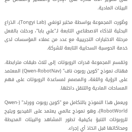
البيئات المادية.
وطُورت المجموعة بواسطة مختبر تونغي (Tongyi Lab)، الذراع
البحثية للذكاء الاصطناعي التابعة لـ"علي بابا"، ودخلت بالفعل
مرحلة الاختبارات التجريبية مع عدد من عملاء المؤسسات لدى
خدمة الحوسبة السحابية التابعة للشركة.
وتقسم المجموعة قدرات الروبوتات إلى ثلاث طبقات مترابطة.
فهناك نموذج "كوين روبوت ناف" (Qwen-RobotNav) المعتمد
على الرؤية واللغة، والمصمم لمساعدة الروبوتات على فهم
المساحات المادية والتنقل داخلها.
ويعمل هذا النموذج بالتكامل مع "كوين روبوت وورلد" (Qwen-
RobotWorld)، وهو نموذج عالمي يعتمد على الفيديو ويتيح
للروبوتات التنبؤ بكيفية تطور المشاهد والبيئات المحيطة
ومحاكاتها قبل اتخاذ أي إجراء.