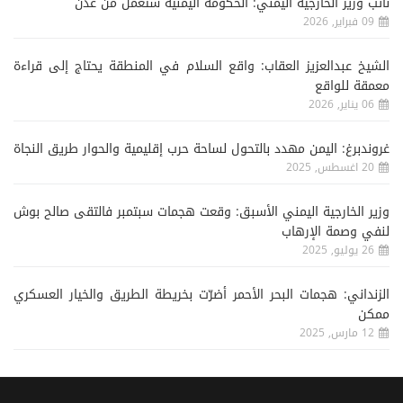
نائب وزير الخارجية اليمني: الحكومة اليمنية ستعمل من عدن
09 فبراير, 2026
الشيخ عبدالعزيز العقاب: واقع السلام في المنطقة يحتاج إلى قراءة
معمقة للواقع
06 يناير, 2026
غروندبرغ: اليمن مهدد بالتحول لساحة حرب إقليمية والحوار طريق النجاة
20 اغسطس, 2025
وزير الخارجية اليمني الأسبق: وقعت هجمات سبتمبر فالتقى صالح بوش
لنفي وصمة الإرهاب
26 يوليو, 2025
الزنداني: هجمات البحر الأحمر أضرّت بخريطة الطريق والخيار العسكري
ممكن
12 مارس, 2025