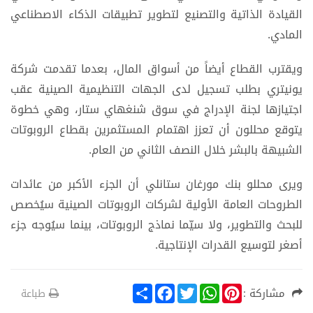
القيادة الذاتية والتصنيع لتطوير تطبيقات الذكاء الاصطناعي
المادي.
ويقترب القطاع أيضاً من أسواق المال، بعدما تقدمت شركة
يونيتري بطلب تسجيل لدى الجهات التنظيمية الصينية عقب
اجتيازها لجنة الإدراج في سوق شنغهاي ستار، وهي خطوة
يتوقع محللون أن تعزز اهتمام المستثمرين بقطاع الروبوتات
الشبيهة بالبشر خلال النصف الثاني من العام.
ويرى محللو بنك مورغان ستانلي أن الجزء الأكبر من عائدات
الطروحات العامة الأولية لشركات الروبوتات الصينية سيُخصص
للبحث والتطوير، ولا سيّما نماذج الروبوتات، بينما سيُوجه جزء
أصغر لتوسيع القدرات الإنتاجية.
S
F
T
W
P
مشاركة :
طباعة
h
a
w
h
i
a
c
i
a
n