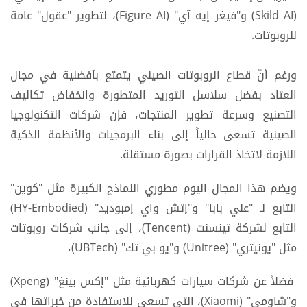
(Skild AI) و"فيغر إيه آي" (Figure AI)، لتطوير "عقول" عامة
للروبوتات.
ورغم أنّ قطاع الروبوتات الصيني يتمتع بأفضلية في مجال
العتاد بفضل سلاسل التوريد المتطورة وانخفاض تكاليف
التصنيع وسرعة تطوير المنتجات، فإن شركات التكنولوجيا
الصينية تسعى حالياً إلى بناء البرمجيات والأنظمة الذكية
اللازمة لاتخاذ القرارات بصورة مستقلة.
ويضم هذا المجال اليوم مطوري النماذج الكبيرة مثل "كوين"
التابع لـ "علي بابا" و"إتش واي إمبوديد" (HY-Embodied)
التابع لشركة تينسنت (Tencent)، إلى جانب شركات روبوتات
مثل "يونيتري" (Unitree) و"يو بي تك" (UBTech)،
فضلاً عن شركات سيارات كهربائية مثل "إكس بينغ" (Xpeng)
و"شاومي" (Xiaomi)، التي تسعى للاستفادة من خبراتها في