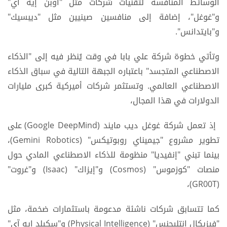
الوسائط المنافسة لتقنيات شركات مثل "أوبن إيه آي"
و"غوغل"، إضافة إلى منافسين صينيين مثل "ديبسيك"
و"بايتدانس".
وتأتي خطوة شركة علي بابا في وقت يُنظر فيه إلى "الذكاء
الاصطناعي المتجسد" باعتباره الجبهة التالية في سباق الذكاء
الاصطناعي العالمي. وتستثمر شركات أميركية كبرى مليارات
الدولارات في هذا المجال،
إذ تعمل شركة غوغل ديب مايند (Google DeepMind) على
تطوير مشروع "جيميناي روبوتيكس" (Gemini Robotics)،
بينما تبني "إنفيديا" منظومة للذكاء الاصطناعي المادي حول
منصات "كوزموس" (Cosmos) و"إيزاك" (Isaac) و"غروت"
(GR00T)،
كما تتسابق شركات ناشئة مدعومة باستثمارات ضخمة، مثل
"فيزيكال إنتليجنس" (Physical Intelligence) و"سكيلد إيه آي"