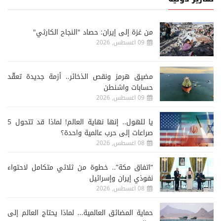
من غزة إلى إيران: حصاد "النجاح الكارثي"
09 اغسطس, 2026
مضيق هرمز ونقص الذخائر.. أزمة جديدة تعقّد
حسابات واشنطن
09 اغسطس, 2026
يا للهول.. إنها نهاية العالم! لماذا قد تتحول 5
صراعات إلى حرب عالمية واحدة؟
08 اغسطس, 2026
“اتفاق مكة”.. خطوة من ثلاثي متكامل لاحتواء
نفوذي إيران وإسرائيل
08 اغسطس, 2026
حماية المضائق العالمية... لماذا يحتاج العالم إلى