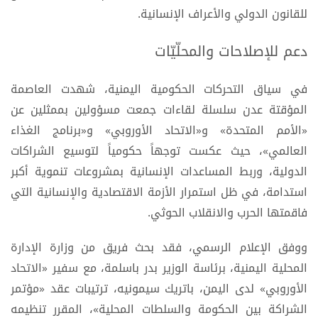
للقانون الدولي والأعراف الإنسانية.
دعم للإصلاحات والمحلّيّات
في سياق التحركات الحكومية اليمنية، شهدت العاصمة
المؤقتة عدن سلسلة لقاءات جمعت مسؤولين بممثلين عن
«الأمم المتحدة» و«الاتحاد الأوروبي» و«برنامج الغذاء
العالمي»، حيث عكست توجهاً حكومياً لتوسيع الشراكات
الدولية، وربط المساعدات الإنسانية بمشروعات تنموية أكبر
استدامة، في ظل استمرار الأزمة الاقتصادية والإنسانية التي
فاقمتها الحرب والانقلاب الحوثي.
ووفق الإعلام الرسمي، فقد بحث فريق من وزارة الإدارة
المحلية اليمنية، برئاسة الوزير بدر باسلمة، مع سفير «الاتحاد
الأوروبي» لدى اليمن، باتريك سيمونيه، ترتيبات عقد «مؤتمر
الشراكة بين الحكومة والسلطات المحلية»، المقرر تنظيمه