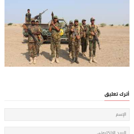
10 اغسطس, 2026
د الحكومي على تصعيد الحوثيين... ضربات ردع وناطق عسكري
أترك تعليق