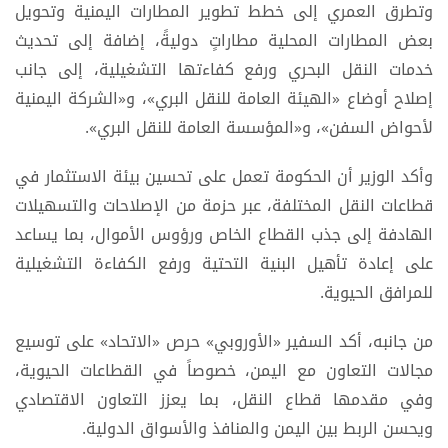
وتطرق العمري إلى خطط تطوير المطارات اليمنية وتحويل
بعض المطارات المحلية مطاراتٍ دوليةً، إضافة إلى تحديث
خدمات النقل البحري ورفع كفاءتها التشغيلية، إلى جانب
إصلاح أوضاع «الهيئة العامة للنقل البري»، و«الشركة اليمنية
لأحواض السفن»، و«المؤسسة العامة للنقل البري».
وأكد الوزير أن الحكومة تعمل على تحسين بيئة الاستثمار في
قطاعات النقل المختلفة، عبر حزمة من الإصلاحات والتسهيلات
الهادفة إلى جذب القطاع الخاص ورؤوس الأموال، بما يساعد
على إعادة تأهيل البنية التحتية ورفع الكفاءة التشغيلية
للمرافق الحيوية.
من جانبه، أكد السفير «الأوروبي» حرص «الاتحاد» على توسيع
مجالات التعاون مع اليمن، خصوصاً في القطاعات الحيوية،
وفي مقدمها قطاع النقل، بما يعزز التعاون الاقتصادي
ويحسن الربط بين اليمن والمنافذ والأسواق الدولية.