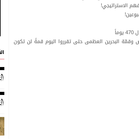
فهم الاستراتيجي!
بوعين!
اً
ض وقمّة البحرين العظمى حتى تقرروا اليوم قمةً لن تكون
ال