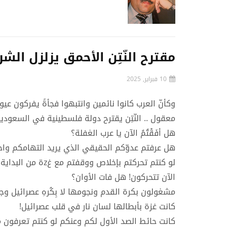
مقترح النّتِن الأحمق يزلزل ال
10 فبراير, 2025
وكأنّ العرب كانوا نائمين وانتبهوا فجأةً يفركون ع
معقول .. النّتِن يقترح دولة فلسطينية في السعودية
هل أفَقْتُمُ الآن يا عرب الغفلة؟
هل عرفتم عدوّكم الحقيقي الذي يريد التهامكم واحدا
لو كنتم تحركتم بإخلاص ووقفتم مع غzة من البداية بصدق لما وصل اللهب إليكم اليوم!
الآن تتحركون! هل فات الأوان؟
مشغولون بكرة القدم ونجومها لا بِكُرهِ عصرائيل وج
كانت غزة بأبطالها لسان نار في قلب عصرائيل!
كانت حائط الصد الأول لكم وعنكم لو كنتم تعرفون 