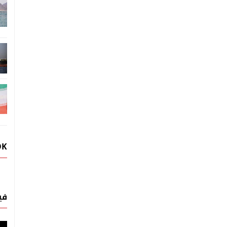
OK
في