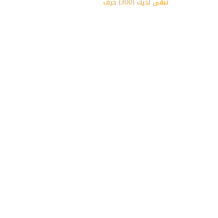
تبقى لديك (
300
) حرف