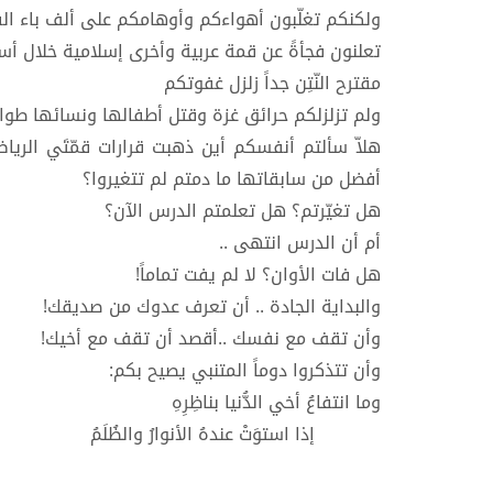
ولكنكم تغلّبون أهواءكم وأوهامكم على ألف باء ال
تعلنون فجأةً عن قمة عربية وأخرى إسلامية خلال أس
مقترح النّتِن جداً زلزل غفوتكم
ولم تزلزلكم حرائق غزة وقتل أطفالها ونسائها طوال 470 يوم
هلاّ سألتم أنفسكم أين ذهبت قرارات قمّتَي الريا
أفضل من سابقاتها ما دمتم لم تتغيروا؟
هل تغيّرتم؟ هل تعلمتم الدرس الآن؟
أم أن الدرس انتهى ..
هل فات الأوان؟ لا لم يفت تماماً!
والبداية الجادة .. أن تعرف عدوك من صديقك!
وأن تقف مع نفسك ..أقصد أن تقف مع أخيك!
وأن تتذكروا دوماً المتنبي يصيح بكم:
وما انتفاعُ أخي الدُّنيا بناظِرِهِ
إذا استوَتْ عندهُ الأنوارُ والظُلَمُ