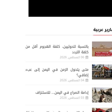
ارير عربية
‏بالنسبة للحوثيين، كلفة الهجوم أقل من
كلفة التردد
06 اغسطس, 2026
متى يتحول الزمن في اليمن إلى عبء
إضافي؟
04 اغسطس, 2026
إدامة الصراع في اليمن... للاستنزاف
03 اغسطس, 2026