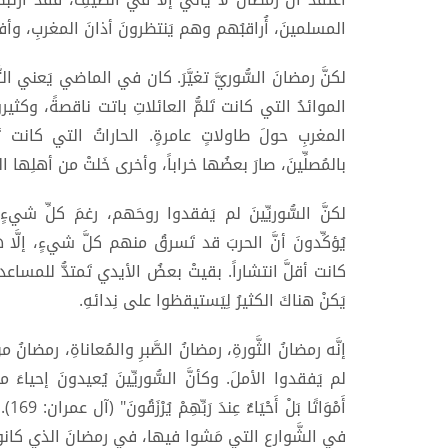
المسلمينَ، أُراقبُهم وهم يَنتظرونَ أذانَ المغربِ، وأف
لكنَّ رمضانَ السُّوريَّ تغيَّرَ. كان في الماضي يَعني التَّ
الموائدُ التي كانت تَلمُّ العائلاتِ باتت ناقصةً، وكثيرو
المغربِ حولَ طاولاتٍ عامرةٍ. الحاراتُ التي كانت تَ
بالمُصلِّينَ، صارَ بعضُها خراباً، وأخرى خَلتْ من أهلِها ا
لكنَّ السُّوريِّينَ لم يَفقدوا روحَهم، رغمَ كلِّ شيءٍ
يُؤكِّدونَ أنَّ الحربَ قد تَسرقُ منهم كلَّ شيءٍ، إلَّا
كانت أقلَّ انتشاراً. بقيتْ بعضُ الأيدي تَمتدُّ للمساعدةِ،
يَكنْ هناكَ الكثيرُ لِيَستيقظوا على نِدائهِ.
إنَّه رمضانُ الثَّورةِ، رمضانُ الصَّبرِ والمُعاناةِ، رمضا
لم يَفقدوا الأملَ. وكأنَّ السُّوريِّينَ يُعيدونَ إحياءَ معنى ا
أَمْ
في الشَّوارعِ التي مَشوا فيها، في رمضانَ الذي كانوا