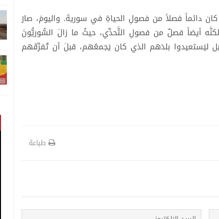
ل كان دائماً فصلاً من فصولِ الحياةِ في سوريةَ. واليومَ، صارَ
َه أيضاً فصلٌ من فصولِ التَّحدِّي، حيثُ ما زالَ السُّوريُّونَ
ل ليَستعيدوا بلدَهم الذي كان يَجمعُهم، قبلَ أن تُفرِّقَهم
طباعة