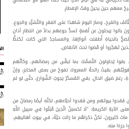
رحُ معهم حينَ يحينُ وقتُ الإفطارِ.
آلفَ والفَرحَ، وصارَ اليومَ شاهدًا على الفقرِ والتَّشرُّدِ والجوعِ.
نَ باتوا يَبحثونَ عن لُقمةٍ تَسدُّ جوعَهم بدلاً من انتظارِ أذانِ
ضجُّ بالحياةِ أُطفئت أنوارُها، والمساجدُ التي كانت تَكتظُّ
لذينَ تَهجَّروا أو قُضوا تحتَ الأنقاضِ.
ال
. بقوا يُحاولونَ التَّمسُّكَ بما تبقَّى من رمضانَهم، وكأنَّهم
 هويَّتَهم. بقيتْ رائحةُ المعروكَ تفوحُ من بعضِ المخابزِ، وإنْ
 رغمَ ضيقِ الحالِ. بقي المُسَحِّرُ يَجوبُ الشَّوارعَ، حتَّى لو لم
نُ من فَقدوا بيوتَهم ومن فَقدوا أحبَّاءَهم، لكنَّه أيضًا رمضانُ من
لآيةِ الكريمةِ: "لَا تَحْسَبَنَّ الَّذِينَ قُتِلُوا فِي سَبِيلِ اللَّهِ
وَاتًا بَلْ أَحْيَاءٌ عِندَ رَبِّهِمْ يُرْزَقُونَ" (آل عمران: 169). ماتَ كثيرونَ، لكنَّ ذكراهُم ما زالت حيَّةً، في بيوتِ أهاليهِم،
 جزءًا منه.