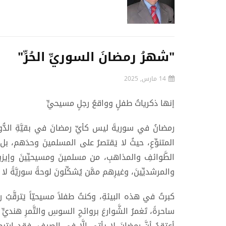
"شهرُ رمضانَ السوريِّ الحُرِّ"
14 مارس, 2025
إنها ذكرياتُ طفلٍ وواقعُ رجلٍ مسيحيٍّ
رمضانُ في سوريةَ ليس كأيِّ رمضانَ في بقيَّةِ الدُّولِ،
المتنوِّعِ، حيثُ لا يَقتصرُ على المسلمينَ وحدَهم، بل 
الطَّوائفِ والمذاهبِ، من مسلمينَ ومسيحيِّينَ وإيزيديِّي
والمرشديِّينَ، وغيرِهم ممَّن يُشكِّلونَ لوحةً سوريَّةً لا 
كبرتُ في هذه البيئةِ، وكنتُ طفلاً مسيحيّاً يَترقَّبُ
ساحرةً، تَغمرُ الشَّوارعَ بروائحِ السوسِ والتَّمرِ هنديٍّ وق
أعتقدُ أنَّ رمضانَ لا يأتي إلَّا في الصيفِ، فقد ارتب