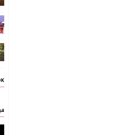
OK
في