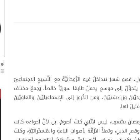
لو 
 فهو شهرٌ تتداخلُ فيه الرُّوحانيَّةُ مع النَّسيجِ الاجتماعيِّ
يتحوَّلُ إلى موسمٍ يحملُ طابعًا سوريّاً خالصاً، يَجمعُ مختلفَ
نَ وزرادشتيِّينَ، ومن الدُّروزِ إلى الإسماعيليِّينَ والعلويِّينَ
مَثيلَ لها.
 رمضانَ بشغفٍ، ليس لأنَّني كنتُ أصومُ، بل لأنَّ أجواءَه كانت
مرِ الدينِ، وتملأُ الأزقَّةَ بأصواتِ الباعةِ والمُسَحِّراتيَّةِ، وكنتُ
طتْ ذكرياتي به في أيَّامِ الحرِّ، حيثُ كنتُ ألهو مع أصدقائي