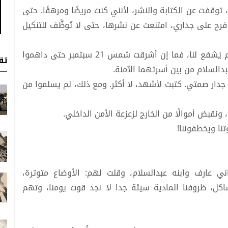
سبتمبر الجاري وحتى صباح 21 سبتمبر، توقفت عن الكتابة والنشر، لأنني كنت مريضًا ومرهقًا. حتى
ح على جداري، امتنعت عن نشرها، حتى لا تُوظَّف للتنكيل
أردت الصمت، لعلهم يتركوننا وشأننا. لكن الصمت لم يَشفع لنا، فما إن أشرقت شمس 21 سبتمبر حتى داهموا
تق
دالسلام من بين أسرتهما الآمنة.
 جدار صمتي. كتبت لأشهد، لا أكثر. ومع ذلك، لم يسلموا من
 ونقبض أموالًا من الخارج لزعزعة الأمن الداخلي.
نا ويخطفوننا!
ي عارف وابنه عبدالسلام، وقلت لهم: الأوضاع متوترة،
ل، ظروفنا المادية سيئة جدا لا نجد قوت يومنا، وتهم