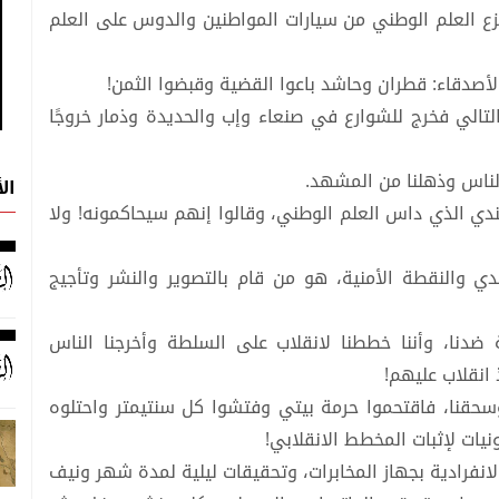
نزع العلم الوطني من سيارات المواطنين والدوس على العلم
أصدقاء: قطران وحاشد باعوا القضية وقبضوا الثمن!
تالي فخرج للشوارع في صنعاء وإب والحديدة وذمار خروجًا
الناس وذهلنا من المشهد.
ال
جندي الذي داس العلم الوطني، وقالوا إنهم سيحاكمونه! ولا
 والنقطة الأمنية، هو من قام بالتصوير والنشر وتأجيج
 ضدنا، وأننا خططنا لانقلاب على السلطة وأخرجنا الناس
 انقلاب عليهم!
وسحقنا، فاقتحموا حرمة بيتي وفتشوا كل سنتيمتر واحتلوه
يات لإثبات المخطط الانقلابي!
نفرادية بجهاز المخابرات، وتحقيقات ليلية لمدة شهر ونيف