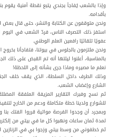
وإذا بالشعب يُفاجأ بجندي يتبع نقطة أمنية يقوم ب
بأقدامه.
ونحن متوقفون عن الكتابة والنشر، حتى قال بعض ال
استفز ذلك التصرف الناس، فردّ الشعب في اليوم ال
عفويًا تلقائيًا رافعين العلم الوطني.
ونحن ملتزمون بالجلوس في بيوتنا، فتفاجأنا بخروج 
بالمناسبة، أعلنوا ليلتها أنه تم القبض على ذلك ال
نعلم ما مصيره وماذا جرى بشأنه إلى اللحظة!
وذلك الطرف داخل السلطة، الذي يقف خلف الجندي
الشارع وإغضاب الشعب.
ثم نسج وفبرك التقارير المزيفة الملفقة المضللة
للشوارع ولدينا خطة متكاملة ودعم من الخارج لتنفيذ
وبمجرد أن وجدوا الفرصة مواتية قرروا الفتك بنا 
لمدة ثمان ساعات ونهبوا كل ما في بيتي من إلكترون
ثم خطفوني من وسط بيتي وزجوا بي في الزنازين الا