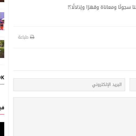
سجونًا ومعاناة وقهرًا وإذلالًا؟!
طباعة
OK
في