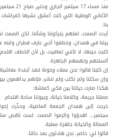
منذ مساء 17 
الأغاني الوطنية التي كنت أعشق نشرها كفراشات فر
بنا.
بيتنا في همدان، وخطفوا أخي عارف قطران وابنه عب
كتبت حينها، لا لأنني تعافيت، بل لأن الخطف اقتحم
ألسنتهم وتهمهم الجاهزة.
إن كتبنا قالوا: نحن عملاء وخونة ننفذ أجندة عفاشية،
وإن سكتنا ولم نكتب ولم ننشر، فإنهم يداهمون بيوت
هكذا صارت حياتنا بين فكي كماشة:
صمتنا جريمة، وكلامنا خيانة، وبيوتنا ساحة اقتحام.
خرجت إلى همدان الجمعة الماضية، وحذّرت إخوان
سبتمبر… اهدؤوا والزموا الصمت. لست ناقص مشاك
العمالة والخيانة جاهزة معلبة.
قالوا لي: حاضر، نحن هادئون بعد حالنا.