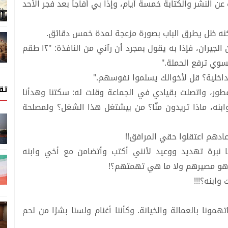
 النشر والكتابة خمسة أيام، وإذا بي أُفاجأ بعد فجر الأحد
نه ظل يطرق الباب بصورة مزعجة لمدة خمس دقائق.
نهضت أجيبه، وكانت نيتي أن أسبّه إذا كان طفلًا من الجيران، فإذا به يقول بمجرد أن رآني من النافذة: "١٢ طقم
تسوي ترفع الحملة."
لداخلية؟ قل لأخوالك يسلموا نفوسهم."
تق
فطور، واتصلت بقيادي في الجماعة وقلت له: سكتنا وهدأنا
وابنه، ماذا تريدون منّا؟ من بيشتغل هذا الشغل؟ ولمصلحة
 عادهم اعتقلوا حقي المرافق!!
ا نبرة تهديد ووعيد لأنني أكتب وأتضامن مع أخي وابنه
ما هو مصيرهم ولا ما هي تهمتهم؟!
ابنه؟!!!
همونا بالعمالة والخيانة. وكأننا أغنام ولسنا بشرًا من لحم