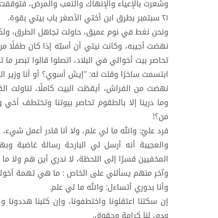
وشعرت بالإعياء والإنهاك والتعب والمرض، فتوقفت عن
٢١ سبتمبر بطرق ابن أختي الأصغر باب بيتي بقوة.
ونحن نغط في نوم عميق، حاولت تجاهل الطرق، ولك
تحاصر بيت أخوالي في البلاد، اتصلوا قالوا تبصر ما 
ابتسمت ساخرًا وقلت له: "إيش أسوي؟ أو أنا وزير ا
نهضت من الفراش، أيقظت البيت كاملًا، تناولت ال
وما درينا إلا بالطقوم تحاصر بيوتنا وتختطف أخي 
من؟!
فرد عليّ: والله ما لي علم، ولا أنا قادر أعمل شيء،
والعجيبة أنه أرسل لي البارحة رسالة غاضبة وبه
المخفيين قسرًا إلى اللحظة، لا ندري أين هم ولا 
وآخر منهم يسألني على الخاص : ما هي تهمة أخوك و
وأنا بدوري أتساءل: والله ما لي علم.
إن سكتنا اعتقلونا واختطفونا، وإن كتبنا هددونا وات
ودم، لنا كرامة وحقوق.