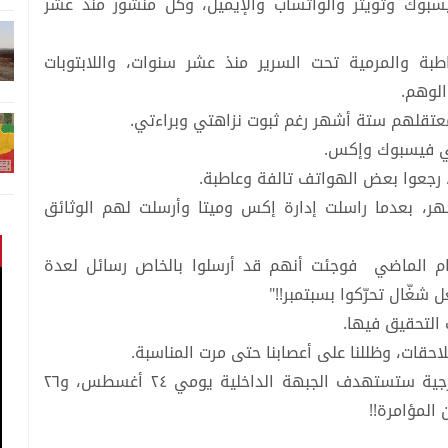
وك وتويتر والواتساب والإيميل، وكل منشور منذ عشر
بة والمرمية تحت السرير منذ عشر سنوات، واللابتوبات
الوهم.
عتقلهم ستة أشهر رغم ثبوت نزاهتي وبراءتي.
في فيسبوك وإكس.
، رجعوا بعض الهواتف تالفة وعاطبة.
هر، بعدما راسلت إدارة إكس وميتا وأرسلت لهم الوثائق
م الماضي فوجئت أنهم قد أرسلوا بالخاص رسائل لعدة
شغّال تحرّكوا بسبتمبر!!"
التحقيق فيها.
حقات، وظللنا على أعصابنا حتى مرت المناسبة.
هذا العام، منذ شهر ونيف، حذّروا من مؤامرة خارجية ستستهدف الجبهة الداخلية يومي ٢٤ أغسطس، و٢٦
 المؤامرة!!