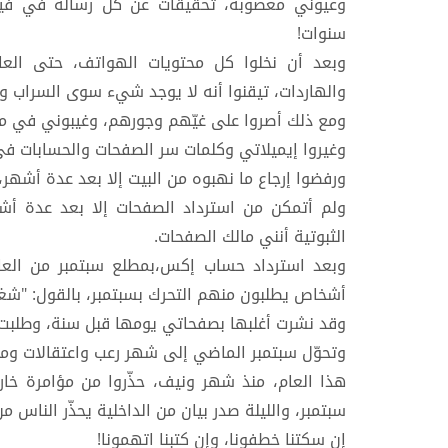
وعيوني معصوبة، تحقيقات عن كل رسالة في فيسب
سنوات!
وبعد أن نخلوا كل محتويات الهواتف، حتى العاط
والهاردات، تيقنوا أنه لا يوجد شيء سوى السراب و
ومع ذلك أصروا على غيّهم وجورهم، وغيبوني في م
وغيروا إيميلاتي وكلمات سر الصفحات والحسابات 
ورفضوا إرجاع ما نهبوه من البيت إلا بعد عدة أشهر
ولم أتمكن من استرداد الصفحات إلا بعد عدة أش
الثبوتية أنني مالك الصفحات.
وبعد استرداد حساب إكس،بمطلع سبتمبر من العا
أشخاص يطلبون منهم التحرك بسبتمبر، بالقول: "شغل 
وقد نشرت أغلبها بصفحاتي يومها قبل سنة، وطلبت 
وتحوّل سبتمبر الماضي إلى شهر رعب واعتقالات وملا
سبتمبر، والليلة صدر بيان من الداخلية يحذّر الناس من
إن سكتنا خطفونا، وإن كتبنا اتهمونا!