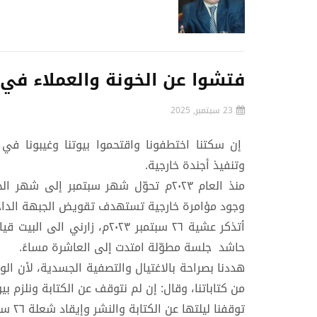
فتشوا عن الخونة والعملاء في
23 سبتمبر, 2025
إن سكتنا اختطفونا واقتحموا بيوتنا وغيبونا في ا
وتنفيذ أجندة خارجية.
منذ العام ٢٠٢٣م تحوّل شهر سبتمبر إلى 
وجود مؤامرة خارجية تستهدف تقويض الجبهة الداخلية يوم 
أتذكر عشية ٢٦ سبتمبر ٢٠٢٣م
حاشد جلسة مطوّلة امتدت إلى العاشرة مساءً.
هددنا بصراحة بالاغتيال والتصفية الجسدية، لأن ا
من كتاباتنا، وقال: إن لم نتوقف عن الكتابة ونلزم ب
توقفنا ليلتها عن الكتابة والنشر وإيقاد شعلة ٢٦ سبتمبر كما كنا نعتزم احتفالًا بالذكرى.