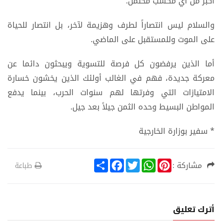
أكبر من أي مكسب محتمل.
والسلام ليس انتصاراً لطرف وهزيمة لآخر، بل انتصار للحياة
على الموت وللمستقبل على الماضي.
أما الذين يرفضون كل فرصة للتسوية ويبحثون دائما عن
معركة جديدة، فهم في الغالب أولئك الذين يخشون خسارة
الامتيازات التي وفرتها لهم سنوات الحرب، بينما يدفع
المواطن البسيط وحده الثمن جيلاً بعد جيل.
* سفير بوزارة الخارجية
S
F
T
W
P
مشاركة :
طباعة
h
a
w
h
i
a
c
i
a
n
r
e
t
t
t
e
b
t
s
e
o
e
A
r
أترك تعليق
o
r
p
e
k
p
s