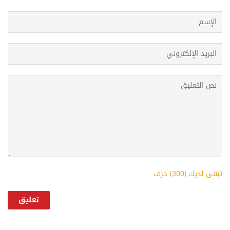
t
تبقى لديك (
300
) حرف