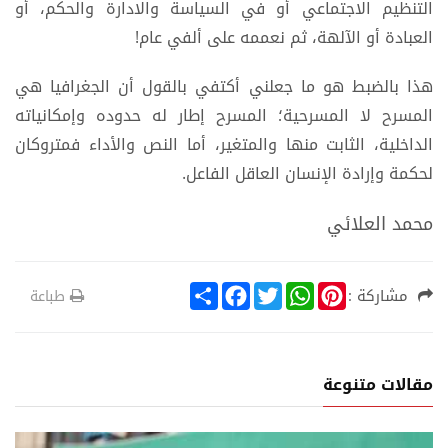
التنظيم الاجتماعي أو في السياسة والادارة والحكم، أو
العبادة أو الآلهة، ثم نعممه على ألفي عام!
هذا بالضبط هو ما جعلني أكتفي بالقول أن الجغرافيا هي
المسرح لا المسرحية؛ المسرح إطار له حدوده وإمكانياته
الداخلية، الثابت منها والمتغير، أما النص والأداء فمتروكان
لحكمة وإرادة الإنسان العاقل الفاعل.
محمد العلائي
S
F
T
W
P
مشاركة :
طباعة
h
a
w
h
i
a
c
i
a
n
r
e
t
t
t
e
b
t
s
e
o
e
A
r
مقالات متنوعة
o
r
p
e
k
p
s
t