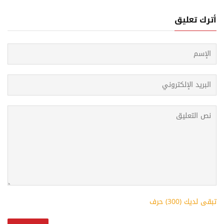
أترك تعليق
تبقى لديك (
300
) حرف