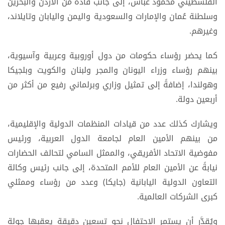
الفلسطيني محمود عباس، إلى جانب قادة من الأردن والبحرين
وسلطنة عُمان والإمارات والسعودية واليمن واليابان وتايلاند،
وغيرهم.
كما يحضر رؤساء حكومات من دول أوروبية وعربية وآسيوية،
بينهم رؤساء وزراء اليونان والمجر ولبنان والكويت وبلجيكا
وهولندا، إضافةً إلى تمثيل وزاري وبرلماني رفيع من أكثر من
أربعين دولة.
ويشارك كذلك عدد من قيادات المنظمات الدولية والإقليمية،
من بينهم الأمين العام لجامعة الدول العربية، ورئيس
مفوضية الاتحاد الأفريقي، والممثل السامي لتحالف الحضارات
نيابةً عن الأمين العام للأمم المتحدة، إلى جانب رئيس وكالة
التعاون الدولية اليابانية (جايكا) وعدد من رؤساء وممثلي
كبرى الشركات العالمية.
ويُقدَّر أن يستمر الاحتفال نحو تسعين دقيقة يعقبها جولة