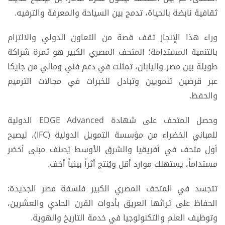
ثقافية نابضة بالحياة، تدمج بين السياحة والمعرفة والترفيه.
وراء هذا الإنجاز تقف قصة من التعاون الدولي والالتزام
بالتنمية المستدامة؛ المتحف المصري الكبير هو ثمرة شراكة
طويلة بين مصر واليابان، تمثلت في دعم فني ومالي من جايكا
عبر قرضين تنمويين وتبادل للخبرات في مجالات الترميم
والحفظ.
وحصل المتحف على شهادة EDGE Advanced الدولية
للمباني الخضراء من مؤسسة التمويل الدولية (IFC)، ليصبح
أول متحف في أفريقيا والشرق الأوسط يُصنف مبنى أخضر
مستداماً، يستهلك موارد أقل ويُنتج أثراً بيئياً أخف.
تتجسد في المتحف المصري الكبير فلسفة مصر الجديدة:
الحفاظ على تراثها العريق بأدوات القرن الحادي والعشرين،
وتوظيف العلم والتكنولوجيا في خدمة التاريخ والهوية.