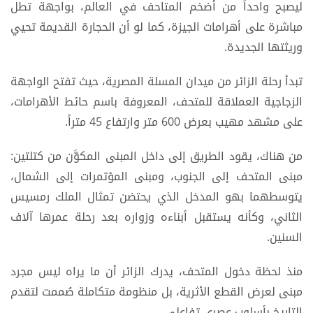
ليصبح واحداً من أضخم المتاحف في العالم، بواجهة تطل
مباشرة على أهرامات الجيزة، كما لو أن الحجارة القديمة تحيي
وريثتها الجديدة.
تبدأ رحلة الزائر من ميدان المسلة المصرية، حيث تفتح الواجهة
الزجاجية العملاقة للمتحف، المعروفة باسم حائط الأهرامات،
على مشهد مهيب بعرض 600 متر وارتفاع 45 متراً.
من هناك، يقود الطريق إلى داخل المبنى المكوَّن من كتلتين:
مبنى المتحف إلى الجنوب، ومبنى المؤتمرات إلى الشمال،
يتوسطهما بهو المدخل الذي يحتضن تمثال الملك رمسيس
الثاني، وكأنه يستقبل أبناءه وزواره بعد رحلة عمرها آلاف
السنين.
منذ لحظة دخول المتحف، يدرك الزائر أن ما يراه ليس مجرد
مبنى لعرض القطع الأثرية، بل منظومة متكاملة صُممت لتقدم
التاريخ بأسلوب عصري تفاعلي.