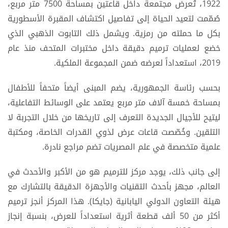
1922، تُعرض مجتمعة داخل قاعتين بمساحة 7500 متر مربع،
صُمّمت لتعيد الحياة إلى تفاصيل اكتشاف المقبرة الأسطورية
بكل ما حملته من رمزية. ويشمل ذلك التابوت الذهبي الذي
خضع لعمليات ترميم دقيقة داخل مختبرات المتحف منذ عام
2019، استعداداً لعرضه ضمن المجموعة الملكية.
بحسب رئاسة الجمهورية، يضم المبنى أيضاً متحفاً للأطفال
بمساحة خمسة آلاف متر مربع يعتمد على الوسائط التفاعلية،
ليتيح للأجيال الجديدة التعرف إلى تاريخها من خلال التجربة لا
التلقين. وخُصّصت قاعات عرض لذوي القدرات الخاصة، ومكتبة
علمية متخصصة في علم المصريات تضم مراجع نادرة.
إلى جانب ذلك، يوجد مركز للترميم هو من الأكبر والأحدث في
العالم، مجهز بأحدث التقنيات والأجهزة الدقيقة بالتشارك مع
هيئة التعاون الدولي اليابانية (جايكا). هذا المركز أنجز ترميم
أكثر من 50 ألف قطعة أثرية استعداداً للعرض، بنسبة إنجاز