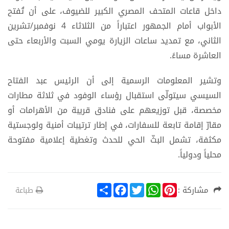
داخل قاعات المتحف المصري الكبير للضيوف، على أن تُفتح
الأبواب أمام الجمهور اعتباراً من الثلاثاء 4 نوفمبر/تشرين
الثاني، مع تمديد ساعات الزيارة يومي السبت والأربعاء حتى
العاشرة مساءً.
وتشير المعلومات الرسمية إلى أن الرئيس عبد الفتاح
السيسي سيتولّى استقبال رؤساء الوفود في ثلاثة مطارات
مخصصة، قبل توزيعهم على فنادق قريبة من الأهرامات أو
مقارّ إقامة تابعة للسفارات، في إطار ترتيبات أمنية ولوجستية
مكثفة، تشمل البثّ الحي للحدث وتغطية إعلامية مفتوحة
محلياً ودولياً.
S
F
T
W
P
مشاركة :
طباعة
h
a
w
h
i
a
c
i
a
n
r
e
t
t
t
e
b
t
s
e
o
e
A
r