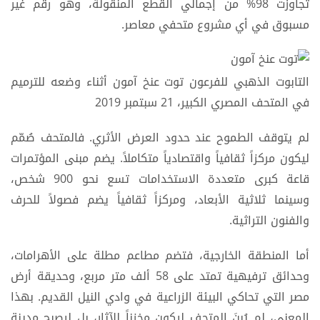
تجاوزت 98% من إجمالي القطع المنقولة، وهو رقم غير
مسبوق في أي مشروع متحفي معاصر.
التابوت الذهبي للفرعون توت عنخ آمون أثناء وضعه للترميم
في المتحف المصري الكبير، 21 سبتمبر 2019
لم يتوقف الطموح عند حدود العرض الأثري. فالمتحف صُمّم
ليكون مركزاً ثقافياً واقتصادياً متكاملاً. يضم مبنى المؤتمرات
قاعة كبرى متعددة الاستخدامات تسع نحو 900 شخص،
وسينما ثلاثية الأبعاد، ومركزاً ثقافياً يضم فصولاً للحرف
والفنون التراثية.
أما المنطقة الخارجية، فتضم مطاعم مطلة على الأهرامات،
وحدائق ترفيهية تمتد على 58 ألف متر مربع، وحديقة أرض
مصر التي تحاكي البيئة الزراعية في وادي النيل القديم. بهذا
المعنى، لم يُبنَ المتحف ليكون مخزناً للآثار، بل ليصبح مدينة