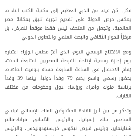
فكل ركن فيه، من الدرج العظيم إلى مكتبة الكتب النادرة،
يعكس حرص الدولة على تقديم تجربة تليق بمكانة مصر
العالمية، وتجعل من المتحف ليس فقط موقعاً للعرض، بل
مركزاً للحوار الثقافي والبحث العلمي والتعاون الدولي.
ومع الافتتاح الرسمي اليوم، الذي أقرّ مجلس الوزراء اعتباره
يوم إجازة رسمية لإتاحة الفرصة للمصريين لمتابعة الحدث،
يُقام الاحتفال في الساعة السابعة مساءً بتوقيت القاهرة،
بحضور رسمي واسع يضم 79 وفداً دولياً، بينها 39 وفداً
برئاسة ملوك وأمراء ورؤساء دول وحكومات من مختلف
القارات.
ويُذكر من بين أبرز القادة المشاركين الملك الإسباني فيليبي
السادس ملك إسبانيا، والرئيس الألماني فرانك-فالتر
شتاينماير، ورئيس قبرص نيكوس خريستودوليدس، والرئيس