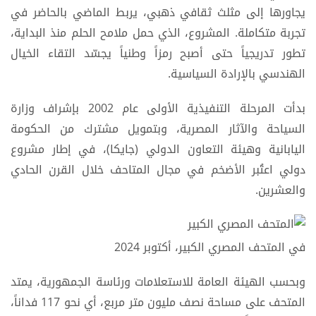
يجاورها إلى مثلث ثقافي ذهبي، يربط الماضي بالحاضر في
تجربة متكاملة. المشروع، الذي حمل ملامح الحلم منذ البداية،
تطور تدريجياً حتى أصبح رمزاً وطنياً يجسّد التقاء الخيال
الهندسي بالإرادة السياسية.
بدأت المرحلة التنفيذية الأولى عام 2002 بإشراف وزارة
السياحة والآثار المصرية، وبتمويل مشترك من الحكومة
اليابانية وهيئة التعاون الدولي (جايكا)، في إطار مشروع
دولي اعتُبر الأضخم في مجال المتاحف خلال القرن الحادي
والعشرين.
في المتحف المصري الكبير، أكتوبر 2024
وبحسب الهيئة العامة للاستعلامات ورئاسة الجمهورية، يمتد
المتحف على مساحة نصف مليون متر مربع، أي نحو 117 فداناً،