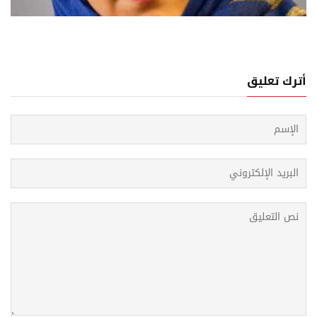
روب من الحديدة... سيرة خوف ترويها صحافية يمنية
أترك تعليق