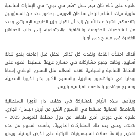
علاوة على ذلك كان نجم حفل "نغم في دبي" في الإمارات لمناسبة
مئوية ميلاد الشاعر الراحل سلطان العويس، بحضور عدد من المسؤولين
يتقدمهم الشيخ عبدالله بن زايد آل نهيان وزير الخارجية الإماراتي وعدد
من الشخصيات الحكومية والثقافية والاجتماعية، إلى جانب الجماهير
الغفيرة في مسرح دبي أوبرا.
آنذاك امتلأت القاعة ونفدت كل تذاكر الحفل قبل إقامته بنحو ثلاثة
أسابيع، وكانت جميع مشاركاته في مسارح عريقة لتسليط الضوء على
المكانة الثقافية والسياحية لهذه المعالم مثل المسرح الوطني إستانا
بودايا في كوالالمبور بماليزيا، والمسرح الكبير بدار الأوبرا المصرية،
ومسرح موغادور بالعاصمة الفرنسية باريس.
ويتأهب هذه الأيام للمشاركة في حفلات دار الأوبرا السلطانية
بالعاصمة العمانية مسقط في الأسبوع الأخير من أبريل (نيسان) الجاري،
علاوة على عروض أخرى تلقاها من دول مختلفة للموسم 2025 –
2026، وعلى رغم تلك المشاركات الخارجية، يتأسف القحوم من عدم
تقديم وإقامة حفلات السيمفونيات التراثية على الأرض اليمنية، ويعزو