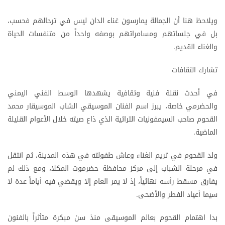
ويلاحظ هنا أن الجمالة يمارسون غناء الدان ليس في ترحالهم فحسب،
بل في جلساتهم ومسامراتهم بوصفه واحداً من متنفسات الحياة
والغناء القديم.
تشارك الثقافات
في أحدث نقلة فنية وثقافية يشهدها الوسط الفني اليمني
والحضرمي خاصة، يبرز اسم الفنان الموسيقي الشاب الموسيقار محمد
القحوم صاحب السيمفونيات التراثية الذي ذاع صيته خلال الأعوام القليلة
الماضية.
ولد القحوم في تريم الغناء وعاش طفولته في هذه المدينة، ثم انتقل
في مرحلة الشباب إلى مركز محافظة حضرموت المكلا، ومع ذلك لم
يفارق مسقط رأسه نهائياً، إذ لا يمر العام إلا ويقضي فيه أياماً عدة لا
سيما أعياد الفطر والأضحى.
بدا اهتمام القحوم بعالم الموسيقى منذ سن مبكرة متأثراً بالفنون