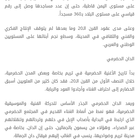
على مستوى اليمن قاطبة، حتى إن عدد مساجدها وصل إلى رقم
قياسي على مستوى البلاد بـ360 مسجداً.
وعلى مدى عقود القرن الـ20 وما بعدها لم يتوقف الإنتاج الفكري
والفني والثقافي في المدينة، وسطع نجم أبنائها على المستويين
الوطني والعربي.
الدان الحضرمي
بدأ تاريخ الأغنية الحضرمية في تريم بخاصة وبعض المدن الحضرمية،
خلال النصف الأول من القرن الـ20، فقد كان كثير من العلويين أسبق
الحضارم إلى احتراف الغناء وأجادوا العود والربابة.
ويعد الدان الحضرمي الجذر الأساس للحركة الفنية والموسيقية
الحضرمية، فهو نمط من أنماط الغناء القديم في المجتمع الحضرمي
الذي ارتبط في البداية بأصحاب الإبل في حلهم وترحالهم وتنقلاتهم
عبر الصحراء، وهؤلاء من يسمون بالجمالين، حتى إن الدان، بخاصة في
مدينة تريم وضواحيها، ينسب في الغالب إليهم فيقال دان الجمالة.