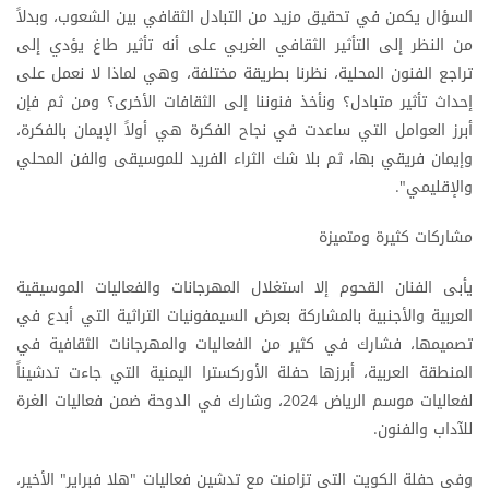
السؤال يكمن في تحقيق مزيد من التبادل الثقافي بين الشعوب، وبدلاً
من النظر إلى التأثير الثقافي الغربي على أنه تأثير طاغ يؤدي إلى
تراجع الفنون المحلية، نظرنا بطريقة مختلفة، وهي لماذا لا نعمل على
إحداث تأثير متبادل؟ ونأخذ فنوننا إلى الثقافات الأخرى؟ ومن ثم فإن
أبرز العوامل التي ساعدت في نجاح الفكرة هي أولاً الإيمان بالفكرة،
وإيمان فريقي بها، ثم بلا شك الثراء الفريد للموسيقى والفن المحلي
والإقليمي".
مشاركات كثيرة ومتميزة
يأبى الفنان القحوم إلا استغلال المهرجانات والفعاليات الموسيقية
العربية والأجنبية بالمشاركة بعرض السيمفونيات التراثية التي أبدع في
تصميمها، فشارك في كثير من الفعاليات والمهرجانات الثقافية في
المنطقة العربية، أبرزها حفلة الأوركسترا اليمنية التي جاءت تدشيناً
لفعاليات موسم الرياض 2024، وشارك في الدوحة ضمن فعاليات الغرة
للآداب والفنون.
وفي حفلة الكويت التي تزامنت مع تدشين فعاليات "هلا فبراير" الأخير،