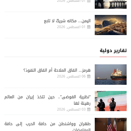
01 اغسطس, 2026
اليمن... مكانه شريكٌ لا تابع
01 اغسطس, 2026
تقارير دولية
هرمز... اتفاق الملاحة أم اتفاق النفوذ؟
06 اغسطس, 2026
“نظرية الفوضى”.. حين تتخذ إيران من العالم
رهينة لها
03 اغسطس, 2026
طهران وواشنطن من حافة الحرب إلى حافة
المفاوضات