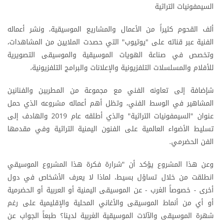
السيمفونيات التراثية
ألف القحوم كثيراً من الأعمال والمشاريع الموسيقية، ونشر أعماله
الفنية عبر قناته على "يوتيوب" التي حصدت الملايين من المشاهدات،
وتخصص في صناعة الهويات الموسيقية والموسيقى التصويرية
للأفلام والمسلسلات التلفزيونية والإعلانات والبرامج التلفزيونية،
شإضافة إلى تعاونه الفني مع مجموعة من المطربين والفنانين
المشاهير في الوسط الفني، وتظل أهم أعماله مشروعه الذي حمل
عنوان "السيمفونيات التراثية" والذي أطلقه عام 2019 والهادف إلى
تسليط الأضواء العالمية على الفنون اليمنية التراثية وفي مقدمها
الفن الحضرمي.
وعن هذا المشروع يؤكد أن "شرارة فكرة هذا المشروع الموسيقي
انطلقت من خلال تساؤل بسيط، لماذا لا يعرف الأشخاص في دول
أخرى - خصوصاً الغرب - عن الموسيقى اليمنية أو العربية أو الحضرمية
أو أي من أنماط الموسيقى والأغاني المحلية والإقليمية على رغم
شهرة الموسيقى والآلات الموسيقية الغربية لدينا؟ طبعاً الجواب عن