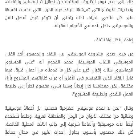
ذلك إلى عدم توفر الظروف الملائمة من تجهيزات المسارح والقاعات،
وتداعيات الأوضاع التي تعيشها البلاد جراء الحرب التي عكست نفسها
على كل مناحي الحياة، لكنه يتمنى أن تتوفر فرص أفضل للفن
والموسيقى داخل بلده في الأعوام المقبلة.
إعادة ابتكار واكتشاف
عن مدى صدى مشروعه الموسيقي بين النقاد والجمهور، أكد الفنان
الموسيقي الشاب الموسيقار محمد القحوم أنه "على المستوى
الجماهيري هناك إقبال كبير على كل ما قدمناه من أعمال فنية، فيما
قابل النقاد الذين التقيتهم في الأقل، أو قرأت كتاباتهم، المشروع بآراء
مختلفة، لكن معظمها كان إيجاباً وهذا شيء مفهوم نظراً إلى طبيعة
العمل النقدي ولطبيعة المشروع"،
وقال "نحن لا نقدم موسيقى حضرمية فحسب، بل أعمالاً موسيقية
وغنائية من مختلف الألوان من اليمن والمنطقة العربية، وطبعاً نستخدم
أيضاً آلات موسيقية وأنماطاً شرقية إلى جانب الآلات المحلية الخالصة،
كل ذلك مصحوب بأسلوب يحاول إحداث تغيير في مجال صناعة