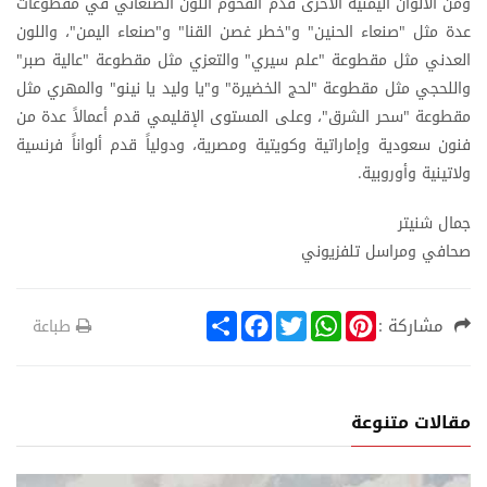
ومن الألوان اليمنية الأخرى قدم القحوم اللون الصنعاني في مقطوعات
عدة مثل "صنعاء الحنين" و"خطر غصن القنا" و"صنعاء اليمن"، واللون
العدني مثل مقطوعة "علم سيري" والتعزي مثل مقطوعة "عالية صبر"
واللحجي مثل مقطوعة "لحج الخضيرة" و"يا وليد يا نينو" والمهري مثل
مقطوعة "سحر الشرق"، وعلى المستوى الإقليمي قدم أعمالاً عدة من
فنون سعودية وإماراتية وكويتية ومصرية، ودولياً قدم ألواناً فرنسية
ولاتينية وأوروبية.
جمال شنيتر
صحافي ومراسل تلفزيوني
S
F
T
W
P
مشاركة :
طباعة
h
a
w
h
i
a
c
i
a
n
r
e
t
t
t
e
b
t
s
e
o
e
A
r
مقالات متنوعة
o
r
p
e
k
p
s
t