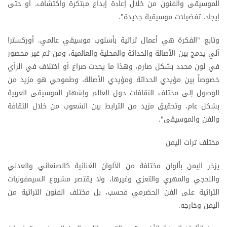
الموسيقى والفنون من خلال إعادة إبداع مبتكرة واكتشاف، أو حتى
إيجاد، تفضيلات موسيقية جديدة".
وتابع "الفكرة هي أعمال تراثية بأسلوب موسيقي عالمي. أوركسترا
آلي يدمج بين الأصالة والحداثة والمحلية والعالمية، ومن ثم غير محصور
في لون محدد بشكل صارم، وهذا ما يحدث صراع أو اختلاف في الرأي
خصوصاً بين مؤيدي الحداثة ومؤيدي الأصالة، وطموحي هو مزيد من
الوصول إلى مختلف الثقافات حول العالم وإشهار الموسيقى العربية
بشكل عام، وتحقيق مزيد من الترابط بين الشعوب من خلال الثقافة
والفن والموسيقى".
مختلف تراث اليمن
يزخر اليمن بألوان مختلفة من الألوان الغنائية كالصنعاني والعدني
واللحجي والمهري والتعزي وغيرها، ولا يقتصر مشروع السيمفونيات
التراثية على الفن الحضرمي فحسب، بل مختلف الفنون التراثية من
اليمن وخارجه.