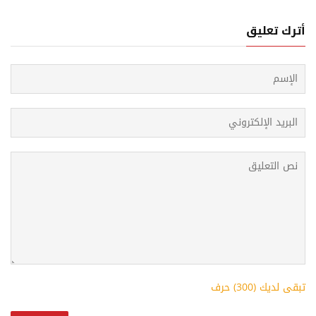
أترك تعليق
تبقى لديك (
300
) حرف