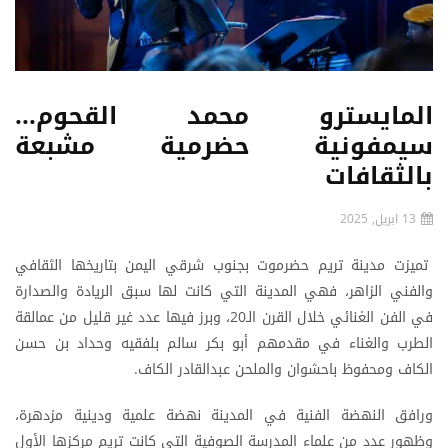
المايسترو محمد القحوم...
سيمفونية حضرمية مشبعة
بالثقافات
13 ابريل, 2025
تميزت مدينة تريم حضرموت بجنوب شرقي اليمن بتاريخها الثقافي
والفني الزاهر، فهي المدينة التي كانت لها سبق الريادة والصدارة
في الفن الغنائي خلال القرن الـ20، وبرز فيها عدد غير قليل من عمالقة
الطرب والغناء في مقدمهم أبو بكر سالم بلفقيه وحداد بن حسن
الكاف ومحفوظ باحشوان والملحن عبدالقادر الكاف.
ورافق النهضة الفنية في المدينة نهضة علمية ودينية مزدهرة،
وظهور عدد من علماء المدرسة الصوفية التي كانت تريم مركزها الأول