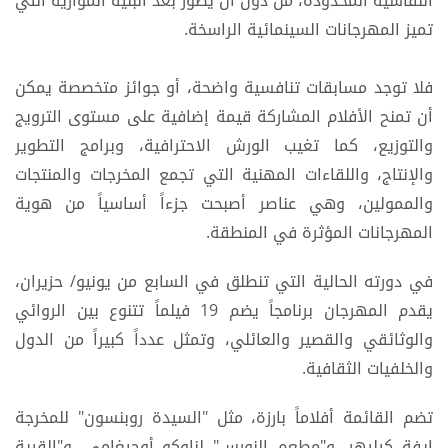
النقاشية المحدودة، من دون أن يطور بعد البنية الموازية التي
تميز المهرجانات السينمائية الراسخة.
فلا توجد مسابقات تنافسية واضحة، أو جوائز متخصصة يمكن
أن تمنح الأفلام المشاركة قيمة إضافية على مستوى الترويج
والتوزيع، كما تغيب الورش الاحترافية، وبرامج التطوير
والإنتاج، واللقاءات المهنية التي تجمع المخرجات والمنتجات
والممولين، وهي عناصر أصبحت جزءاً أساسياً من هوية
المهرجانات المؤثرة في المنطقة.
في دورته الحالية التي تنطلق في السابع من يونيو/ حزيران،
يقدم المهرجان برنامجاً يضم 19 فيلماً تتنوع بين الروائي
والوثائقي والقصير والعائلي، وتمثل عدداً كبيراً من الدول
والخلفيات الثقافية.
تضم القائمة أفلاماً بارزة، مثل "السيدة روبنسون" للمخرجة
إيفة كيليهر، و"مطعم النورس" لناوكو أوجيغامي، و"القرية