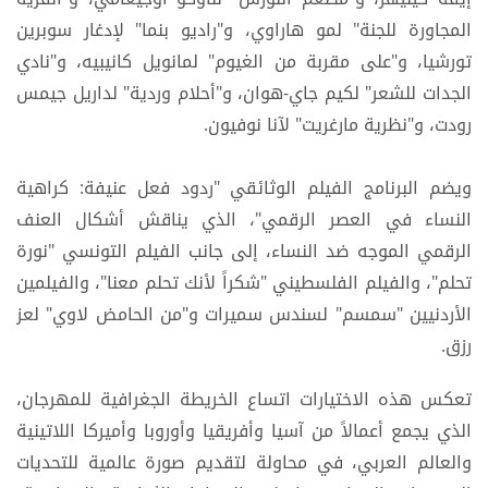
المجاورة للجنة" لمو هاراوي، و"راديو بنما" لإدغار سوبرين
تورشيا، و"على مقربة من الغيوم" لمانويل كانيبيه، و"نادي
الجدات للشعر" لكيم جاي-هوان، و"أحلام وردية" لداريل جيمس
رودت، و"نظرية مارغريت" لآنا نوفيون.
ويضم البرنامج الفيلم الوثائقي "ردود فعل عنيفة: كراهية
النساء في العصر الرقمي"، الذي يناقش أشكال العنف
الرقمي الموجه ضد النساء، إلى جانب الفيلم التونسي "نورة
تحلم"، والفيلم الفلسطيني "شكراً لأنك تحلم معنا"، والفيلمين
الأردنيين "سمسم" لسندس سميرات و"من الحامض لاوي" لعز
رزق.
تعكس هذه الاختيارات اتساع الخريطة الجغرافية للمهرجان،
الذي يجمع أعمالاً من آسيا وأفريقيا وأوروبا وأميركا اللاتينية
والعالم العربي، في محاولة لتقديم صورة عالمية للتحديات