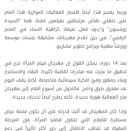
وربما يفسر هذا أيضاً اقتصار الفعاليات الموازية هذا العام
على حلقتي نقاش مرتبطتين بفيلمين فقط، هما "السيدة
روبنسون" و"ردود فعل عنيفة: كراهية النساء في العصر
الرقمي"، في حين تقدم مهرجانات مشابهة جلسات موسعة
وورشاً مهنية وبرامج تطوير مشاريع.
بعد 14 دورة، يمكن القول إن مهرجان فيلم المرأة نجح في
تحقيق ما عجزت عنه مبادرات ثقافية كثيرة: البقاء والاستمرار
وبناء جمهور وفيّ لفكرة سينمائية متخصصة. لكنه يقف اليوم
عند مفترق طرق واضح. فالتحول من أسبوع أفلام إلى مهرجان
منح الفعالية هوية جديدة، لكنه يطرح أيضاً تحديات جديدة.
وإذا كان المهرجان قد أثبت قدرته على أن يكون منصة عرض
مستقرة للأفلام التي تتناول قضايا المرأة، فإن المرحلة
المقبلة قد تتطلب الانتقال إلى دور أكثر تأثيراً في دعم