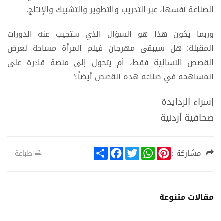
الصناعة نفسها، عبر التدريب والتطوير والتشبيك والإنتاج.
وربما يكون هذا هو السؤال الذي ستجيب عنه الدورات
المقبلة: هل سيبقى مهرجان فيلم المرأة مساحة لعرض
القصص النسائية فقط، أم يتحول إلى منصة قادرة على
المساهمة في صناعة هذه القصص أيضاً؟
إسراء الردايدة
صحافية أردنية
S
F
T
W
P
مشاركة :
طباعة
h
a
w
h
i
a
c
i
a
n
r
e
t
t
t
e
b
t
s
e
o
e
A
r
مقالات متنوعة
o
r
p
e
k
p
s
t