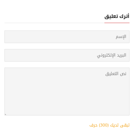
أترك تعليق
تبقى لديك (
300
) حرف