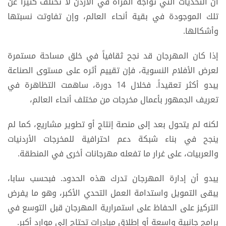
أن التحديات التي تواجه المرأة في الأردن لا تختلف كثيراً عن
تلك الموجودة في بقية أنحاء العالم، وإن تفاوتت نسبتها
وأشكالها.
إذا كان المهرجان قد نجح ثقافياً في خلق مساحة مستمرة
لعرض الأفلام النسوية، فإن تقييم أثره على مستوى الصناعة
يبدو أكثر تعقيداً. فخلال 14 دورة، ساهمت التظاهرة في
تعريف الجمهور بأعمال مخرجات من مختلف أنحاء العالم،
لكنه لم يتحول بعد إلى منصة إنتاج أو تطوير مشاريع، كما لم
ينجح في بناء شبكة دعم احترافية للمخرجات الأردنيات
والعربيات، على غرار ما تفعله مهرجانات أخرى في المنطقة.
يبدو أن إدارة المهرجان تدرك هذه الحدود. فبحسب سابا،
يبقى التمويل واستدامة العمل التحدي الأكبر، وهو ما يفرض
التركيز على الحفاظ على استمرارية المهرجان قبل التوسع في
برامج جانبية واسعة أو إطلاق مبادرات تحتاج إلى موارد أكبر.