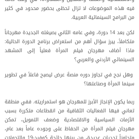
فيه هذه الموضوعات لا تزال تحظى بحضور محدود في كثير
من البرامج السينمائية العربية.
لكن بعد 14 دورة، وفي عامه الثاني بصيغته الجديدة مهرجاناً
متكاملاً، يبرز سؤال أهم من استعراض برنامج الدورة الحالية:
ماذا أضاف مهرجان فيلم المرأة فعلياً إلى المشهد
السينمائي الأردني والعربي؟
وهل نجح في تجاوز دوره منصةَ عرض ليصبح فاعلاً في تطوير
سينما المرأة وصناعتها؟
ربما يكون الإنجاز الأبرز للمهرجان هو استمراريته. ففي منطقة
تعاني فيها الفعاليات الثقافية من انقطاعات متكررة بسبب
الأزمات السياسية والاقتصادية وضعف التمويل، تمكن
مهرجان فيلم المرأة من الحفاظ على وجوده عاماً بعد عام،
متجاوزاً تحديات عديدة، من بينها جائحة كوفيد-19 والتحولات