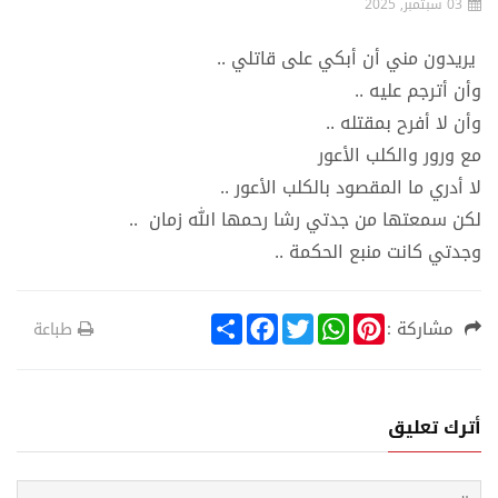
03 سبتمبر, 2025
يريدون مني أن أبكي على قاتلي ..
وأن أترجم عليه ..
وأن لا أفرح بمقتله ..
مع ورور والكلب الأعور
لا أدري ما المقصود بالكلب الأعور ..
لكن سمعتها من جدتي رشا رحمها الله زمان ..
وجدتي كانت منبع الحكمة ..
S
F
T
W
P
مشاركة :
طباعة
h
a
w
h
i
a
c
i
a
n
r
e
t
t
t
e
b
t
s
e
o
e
A
r
أترك تعليق
o
r
p
e
k
p
s
t