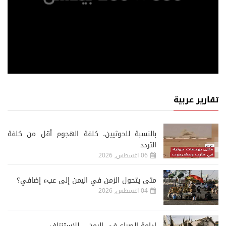
تقارير عربية
‏بالنسبة للحوثيين، كلفة الهجوم أقل من كلفة
التردد
06 اغسطس, 2026
متى يتحول الزمن في اليمن إلى عبء إضافي؟
04 اغسطس, 2026
إدامة الصراع في اليمن... للاستنزاف