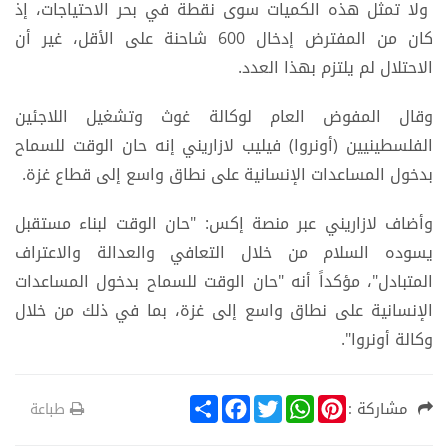
ولا تمثل هذه الكميات سوى نقطة في بحر الاحتياجات، إذ
كان من المفترض إدخال 600 شاحنة على الأقل، غير أن
الاحتلال لم يلتزم بهذا العدد.
وقال المفوض العام لوكالة غوث وتشغيل اللاجئين
الفلسطينيين (أونروا) فيليب لازاريني إنه حان الوقت للسماح
بدخول المساعدات الإنسانية على نطاق واسع إلى قطاع غزة.
وأضاف لازاريني عبر منصة إكس: "حان الوقت لبناء مستقبل
يسوده السلام من خلال التعافي والعدالة والاعتراف
المتبادل"، مؤكداً أنه "حان الوقت للسماح بدخول المساعدات
الإنسانية على نطاق واسع إلى غزة، بما في ذلك من خلال
وكالة أونروا".
S
F
T
W
P
مشاركة :
طباعة
h
a
w
h
i
a
c
i
a
n