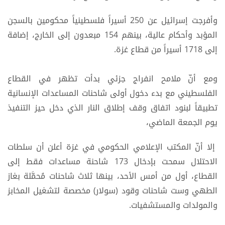
وأفرجت إسرائيل عن 250 أسيراً فلسطينياً محكومين بالسجن
المؤبد وأحكام عالية، بينهم 154 مبعدون إلى الخارج، إضافة
إلى 1718 أسيراً من قطاع غزة.
ومع أنّ ملامح انفراج جزئي بدأت تظهر في القطاع
الفلسطيني مع بدء دخول أولى شاحنات المساعدات الإنسانية
تطبيقاً لبنود اتفاق وقف إطلاق النار الذي دخل حيز التنفيذ
يوم الجمعة الماضي،
إلا أنّ المكتب الإعلامي الحكومي في غزة أعلن أن سلطات
الاحتلال سمحت بإدخال 173 شاحنة مساعدات فقط إلى
القطاع، أول من أمس الأحد، بينها ثلاث شاحنات مُحمَّلة بغاز
الطهي وست شاحنات وقود (سولار) مخصصة لتشغيل المخابز
والمولدات والمستشفيات.