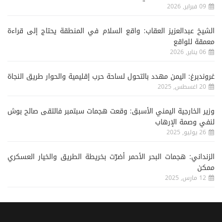
09 فبراير, 2026
الشيخ عبدالعزيز العقاب: واقع السلام في المنطقة يحتاج إلى قراءة
معمقة للواقع
06 يناير, 2026
غروندبرغ: اليمن مهدد بالتحول لساحة حرب إقليمية والحوار طريق النجاة
20 اغسطس, 2025
وزير الخارجية اليمني الأسبق: وقعت هجمات سبتمبر فالتقى صالح بوش
لنفي وصمة الإرهاب
26 يوليو, 2025
الزنداني: هجمات البحر الأحمر أضرّت بخريطة الطريق والخيار العسكري
ممكن
12 مارس, 2025