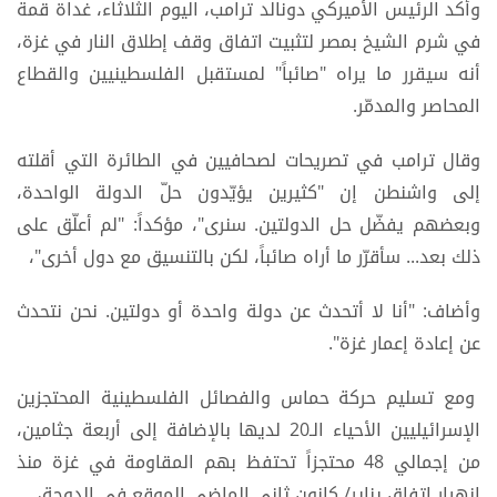
وأكد الرئيس الأميركي دونالد ترامب، اليوم الثلاثاء، غداة قمة
في شرم الشيخ بمصر لتثبيت اتفاق وقف إطلاق النار في غزة،
أنه سيقرر ما يراه "صائباً" لمستقبل الفلسطينيين والقطاع
المحاصر والمدمّر.
وقال ترامب في تصريحات لصحافيين في الطائرة التي أقلته
إلى واشنطن إن "كثيرين يؤيّدون حلّ الدولة الواحدة،
وبعضهم يفضّل حل الدولتين. سنرى"، مؤكداً: "لم أعلّق على
ذلك بعد... سأقرّر ما أراه صائباً، لكن بالتنسيق مع دول أخرى"،
وأضاف: "أنا لا أتحدث عن دولة واحدة أو دولتين. نحن نتحدث
عن إعادة إعمار غزة".
ومع تسليم حركة حماس والفصائل الفلسطينية المحتجزين
الإسرائيليين الأحياء الـ20 لديها بالإضافة إلى أربعة جثامين،
من إجمالي 48 محتجزاً تحتفظ بهم المقاومة في غزة منذ
انهيار اتفاق يناير/ كانون ثاني الماضي الموقع في الدوحة،