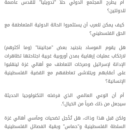
أم يطرح المجتمع الدولي حلاً "تدويلياً" للقدس عاصمة
للدولتين؟
كيف يمكن للعرب أن يستثمروا الحالة الدولية المتعاطفة مع
الحق الفلسطيني؟
هل يقوم الموساد بتجنيد بعض "مجانيننا" (وما أكثرهم)
لارتكاب عمليات إرهابية بمدن أوروبية غربية اجتاحتها تظاهرات
الإدانة لإسرائيل وصرخات التعاطف مع أهالي غزة لينقلبوا
على أعقابهم ويتلاشى تعاطفهم مع القضية الفلسطينية
الإنسانية؟
أم أن الوعي العالمي الذي فرضته التكنولوجيا الحديثة
سيجعل من ذلك ضرباً من الخيال؟.
ولكن قبل هذا وذاك، هل تُخْجل تضحيات ومآسي أهالي غزة
السلطة الفلسطينية و"حماس" وبقية الفصائل الفلسطينية