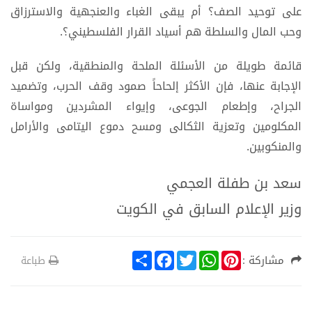
على توحيد الصف؟ أم يبقى الغباء والعنجهية والاسترزاق
وحب المال والسلطة هم أسياد القرار الفلسطيني؟.
قائمة طويلة من الأسئلة الملحة والمنطقية، ولكن قبل
الإجابة عنها، فإن الأكثر إلحاحاً صمود وقف الحرب، وتضميد
الجراح، وإطعام الجوعى، وإيواء المشردين ومواساة
المكلومين وتعزية الثكالى ومسح دموع اليتامى والأرامل
والمنكوبين.
سعد بن طفلة العجمي
وزير الإعلام السابق في الكويت
S
F
T
W
P
مشاركة :
طباعة
h
a
w
h
i
a
c
i
a
n
r
e
t
t
t
e
b
t
s
e