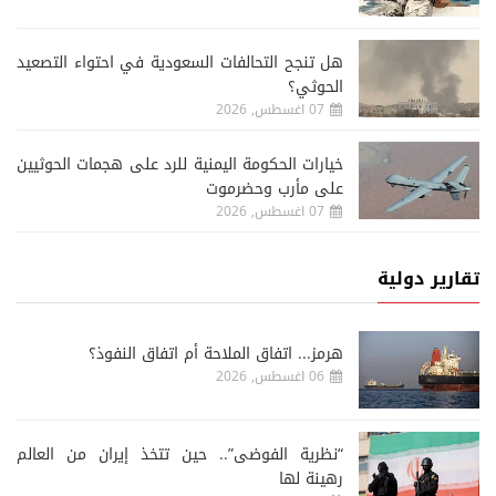
هل تنجح التحالفات السعودية في احتواء التصعيد
الحوثي؟
07 اغسطس, 2026
خيارات الحكومة اليمنية للرد على هجمات الحوثيين
على مأرب وحضرموت
07 اغسطس, 2026
تقارير دولية
هرمز... اتفاق الملاحة أم اتفاق النفوذ؟
06 اغسطس, 2026
“نظرية الفوضى”.. حين تتخذ إيران من العالم
رهينة لها