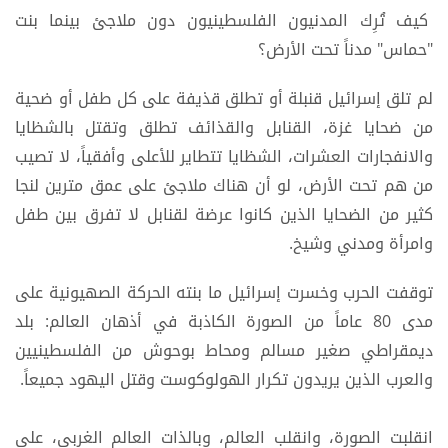
كيف تُرِك المدنيون الفلسطينيون دون ملاجئ بينما بنت
"حماس" مدناً تحت الأرض؟
لم تلق إسرائيل قنبلة أو تطلق قذيفة على كل طفل أو ضحية
من ضحايا غزة، القنابل والقذائف تطلق وتقتل بالشظايا
والانفجارات العشرات، الشظايا تتطاير للأعلى وأفقياً، لا تصيب
من هم تحت الأرض، لو أن هناك ملاجئ على عمق مترين لنجا
كثير من الضحايا الذين كانوا عرضة لقنابل لا تفرق بين طفل
وامرأة ومدني وشيخ.
توقفت الحرب وخسرت إسرائيل ما بنته الحركة الصهيونية على
مدى 80 عاماً من الصورة الكاذبة في أذهان العالم: بلد
ديمقراطي صغير مسالم ومحاط بوحوش من الفلسطينيين
والعرب الذين يريدون تكرار الهولوكوست وقتل اليهود جميعاً.
انقلبت الصورة، وانقلب العالم، وبالذات العالم الغربي، على