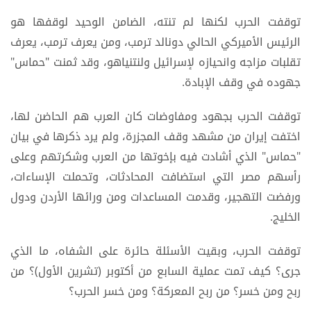
توقفت الحرب لكنها لم تنته، الضامن الوحيد لوقفها هو
الرئيس الأميركي الحالي دونالد ترمب، ومن يعرف ترمب، يعرف
تقلبات مزاجه وانحيازه لإسرائيل ولنتنياهو، وقد ثمنت "حماس"
جهوده في وقف الإبادة.
توقفت الحرب بجهود ومفاوضات كان العرب هم الحاضن لها،
اختفت إيران من مشهد وقف المجزرة، ولم يرد ذكرها في بيان
"حماس" الذي أشادت فيه بإخوتها من العرب وشكرتهم وعلى
رأسهم مصر التي استضافت المحادثات، وتحملت الإساءات،
ورفضت التهجير، وقدمت المساعدات ومن ورائها الأردن ودول
الخليج.
توقفت الحرب، وبقيت الأسئلة حائرة على الشفاه، ما الذي
جرى؟ كيف تمت عملية السابع من أكتوبر (تشرين الأول)؟ من
ربح ومن خسر؟ من ربح المعركة؟ ومن خسر الحرب؟