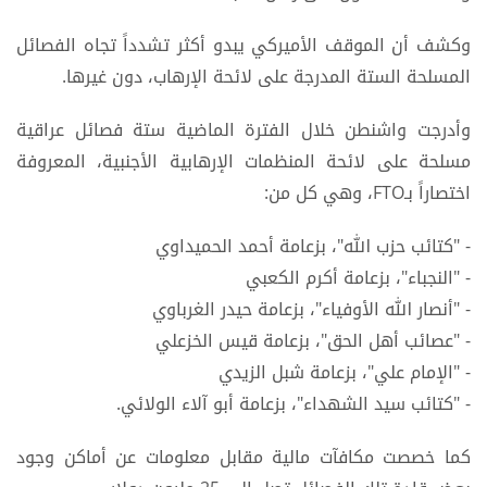
وكشف أن الموقف الأميركي يبدو أكثر تشدداً تجاه الفصائل
المسلحة الستة المدرجة على لائحة الإرهاب، دون غيرها.
وأدرجت واشنطن خلال الفترة الماضية ستة فصائل عراقية
مسلحة على لائحة المنظمات الإرهابية الأجنبية، المعروفة
اختصاراً بـFTO، وهي كل من:
- "كتائب حزب الله"، بزعامة أحمد الحميداوي
- "النجباء"، بزعامة أكرم الكعبي
- "أنصار الله الأوفياء"، بزعامة حيدر الغرباوي
- "عصائب أهل الحق"، بزعامة قيس الخزعلي
- "الإمام علي"، بزعامة شبل الزيدي
- "كتائب سيد الشهداء"، بزعامة أبو آلاء الولائي.
كما خصصت مكافآت مالية مقابل معلومات عن أماكن وجود