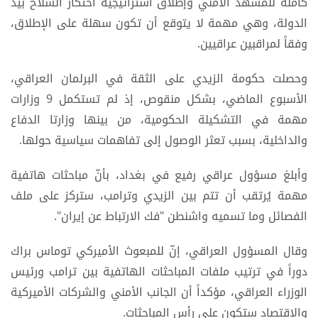
كاملة للمشهد الأمني وإطلاق استراتيجية احتكار السلاح بيد
الدولة، وهي مهمة لا يتوقع أن تكون سهلة على الإطلاق،
وفقاً لمراقبين عراقيين.
وحصلت حكومة الزيدي على الثقة في البرلمان العراقي،
الأسبوع الماضي، بشكل منقوص، إذ لم تستكمل 9 وزارات
مهمة في التشكيلة الحكومية، من بينها وزارتا الدفاع
والداخلية، بسبب تعثر الوصول إلى تفاهمات سياسية حولها.
وأبلغ مسؤول عراقي رفيع في بغداد، بأنّ مباحثات هاتفية
مهمة يُرتقب أن تتم بين الزيدي وترامب، ستركز على ملف
الفصائل وما تسميه واشنطن "فك الارتباط عن إيران".
وقال المسؤول العراقي، إنّ للمبعوث الأميركي توماس براك
دوراً في ترتيب ملفات المباحثات الهاتفية بين ترامب ورئيس
الوزراء العراقي، مؤكداً أن الجانب الأمني والشركات الأميركية
والاقتصاد ستكون على رأس المباحثات.