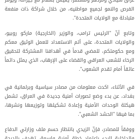
الفرص والنمو لجميع مواطنيه، من خلال شراكة ذات منفعة
متبادلة مع الولايات المتحدة".
وتابع أنّ "الرئيس ترامب، والوزير (الخارجية) ماركو روبيو،
والولايات المتحدة، على أتم الاستعداد للعمل الوثيق معكم
ومع حكومتكم، للمضي قدماً في أهدافنا المشتركة لتحقيق
الرخاء للشعب العراقي والقضاء على الإرهاب، الذي يمثل دائماً
عائقاً أمام تقدم الشعوب".
في الأثناء، اكدت معلومات من مصادر سياسية وبرلمانية في
بغداد، عن بدء وضع تصورات أمنية جديدة في العراق، تشمل
هيكلة الوحدات الأمنية وإعادة تشكيلها وتوزيعها ونشرها،
بما فيها "الحشد الشعبي".
ووفقاً للمصادر، فإنّ الزيدي بانتظار حسم ملف وزارتي الدفاع
والداخلية للبدء باعتماد خطة أمنية واسعة، تهدف بالدرجة