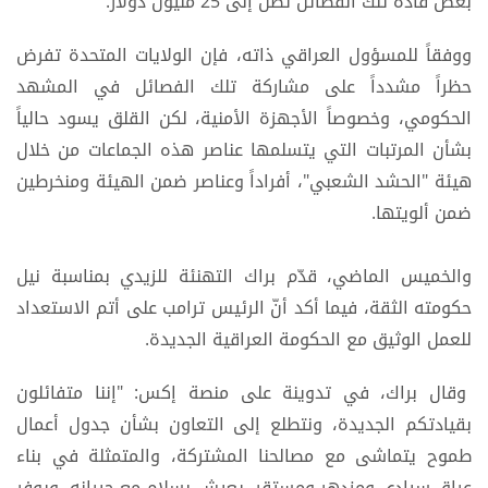
بعض قادة تلك الفصائل تصل إلى 25 مليون دولار.
ووفقاً للمسؤول العراقي ذاته، فإن الولايات المتحدة تفرض
حظراً مشدداً على مشاركة تلك الفصائل في المشهد
الحكومي، وخصوصاً الأجهزة الأمنية، لكن القلق يسود حالياً
بشأن المرتبات التي يتسلمها عناصر هذه الجماعات من خلال
هيئة "الحشد الشعبي"، أفراداً وعناصر ضمن الهيئة ومنخرطين
ضمن ألويتها.
والخميس الماضي، قدّم براك التهنئة للزيدي بمناسبة نيل
حكومته الثقة، فيما أكد أنّ الرئيس ترامب على أتم الاستعداد
للعمل الوثيق مع الحكومة العراقية الجديدة.
وقال براك، في تدوينة على منصة إكس: "إننا متفائلون
بقيادتكم الجديدة، ونتطلع إلى التعاون بشأن جدول أعمال
طموح يتماشى مع مصالحنا المشتركة، والمتمثلة في بناء
عراق سيادي ومزدهر ومستقر، يعيش بسلام مع جيرانه، ويوفر