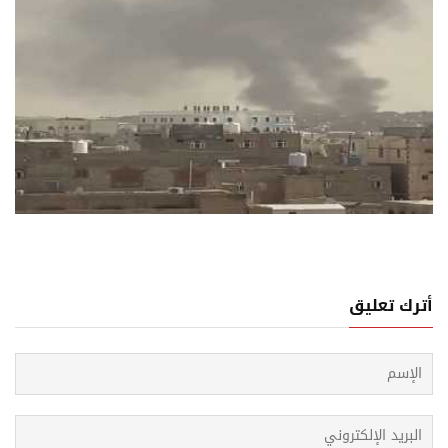
08 اغسطس, 2026
وثيون يصعدون عسكرياً داخلياً هرباً من اتساع الغضب
معيشي
أترك تعليق