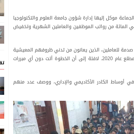
ماعة موكل إليها إدارة شؤون جامعة العلوم والتكنولوجيا
لية في صنعاء، قرراً تعسفياً يقضي بخصم 15 في المائة من رواتب الموظفين والعاملين الشهرية وتخفيض
ل صدمة للعاملين، الذين يعانون من تدني ظروفهم المعيشية
والمادية منذ استيلاء الجماعة على إدارة الجامعة مطلع عام 2020. لافتة إلى أن الخطوة أتت دون أي مبررات
تق
ي أوساط الكادر الأكاديمي والإداري، ووصف عدد منهم