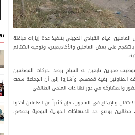
تق
لين، قيام القيادي الحجيلي بتنفيذ عدة زيارات مباغتة
التهجم على بعض العاملين والأكاديميين، وتوجيه الشتائم
ية.
توظيف مخبرين تابعين له للقيام برصد تحركات الموظفين
فة المناوئين بغية قمعهم. وأشاروا إلى أن الجماعة سعت
لحضور والمشاركة في دوراتها ذات المنحى الطائفي.
عتقال والإيداع في السجون، فإن كثيراً من العاملين أكدوا
 مطالبين بوضع حد للانتهاكات الحوثية اليومية بحقهم،