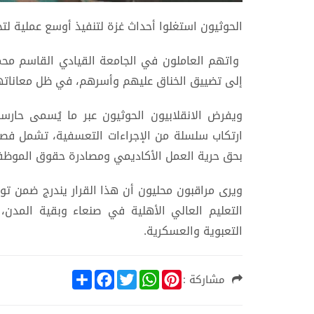
الحوثيون استغلوا أحداث غزة لتنفيذ أوسع عملية لت
واتهم العاملون في الجامعة القيادي القاسم محمد 
إلى تضييق الخناق عليهم وأسرهم، في ظل معاناتهم 
ويفرض الانقلابيون الحوثيون عبر ما يُسمى حار
ارتكاب سلسلة من الإجراءات التعسفية، تشمل فصل
بحق حرية العمل الأكاديمي ومصادرة حقوق الموظف
ويرى مراقبون محليون أن هذا القرار يندرج ضمن 
التعليم العالي الأهلية في صنعاء وبقية المدن
التعبوية والعسكرية.
S
F
T
W
P
مشاركة :
h
a
w
h
i
a
c
i
a
n
r
e
t
t
t