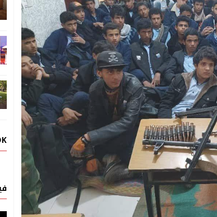
OK
في