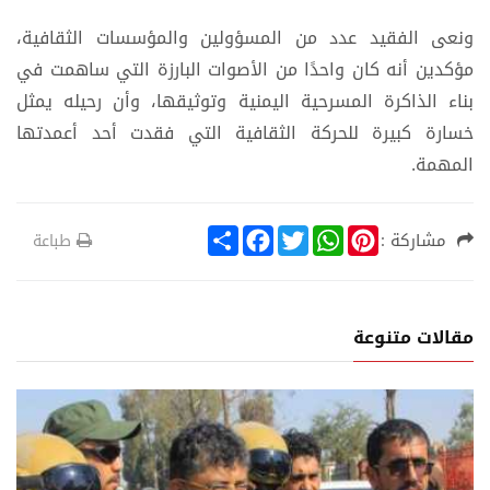
ونعى الفقيد عدد من المسؤولين والمؤسسات الثقافية،
مؤكدين أنه كان واحدًا من الأصوات البارزة التي ساهمت في
بناء الذاكرة المسرحية اليمنية وتوثيقها، وأن رحيله يمثل
خسارة كبيرة للحركة الثقافية التي فقدت أحد أعمدتها
المهمة.
S
F
T
W
P
مشاركة :
طباعة
h
a
w
h
i
a
c
i
a
n
r
e
t
t
t
e
b
t
s
e
o
e
A
r
مقالات متنوعة
o
r
p
e
k
p
s
t
ة
أخبار خ