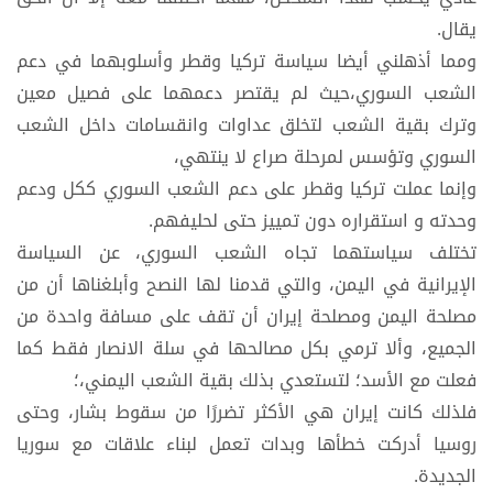
يقال.
ومما أذهلني أيضا سياسة تركيا وقطر وأسلوبهما في دعم
الشعب السوري،حيث لم يقتصر دعمهما على فصيل معين
وترك بقية الشعب لتخلق عداوات وانقسامات داخل الشعب
السوري وتؤسس لمرحلة صراع لا ينتهي،
وإنما عملت تركيا وقطر على دعم الشعب السوري ككل ودعم
وحدته و استقراره دون تمييز حتى لحليفهم.
تختلف سياستهما تجاه الشعب السوري، عن السياسة
الإيرانية في اليمن، والتي قدمنا لها النصح وأبلغناها أن من
مصلحة اليمن ومصلحة إيران أن تقف على مسافة واحدة من
الجميع، وألا ترمي بكل مصالحها في سلة الانصار فقط كما
فعلت مع الأسد؛ لتستعدي بذلك بقية الشعب اليمني،؛
فلذلك كانت إيران هي الأكثر تضررًا من سقوط بشار، وحتى
روسيا أدركت خطأها وبدات تعمل لبناء علاقات مع سوريا
الجديدة.