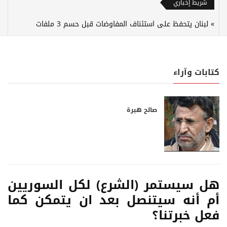
شريط إخباري
لبنان يتحفظ على استئناف المفاوضات قبل حسم 3 ملفات
كتابات وآراء
صالح هبرة
هل سيستمر (الشرع) لكل السوريين
أم أنه سيتنصل بعد ان يتمكن كما
فعل خبرتنا؟