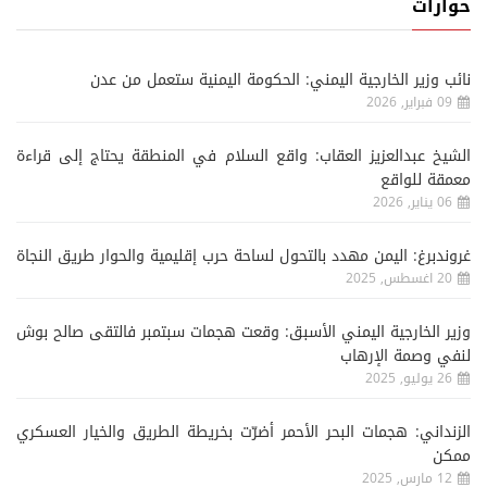
حوارات
نائب وزير الخارجية اليمني: الحكومة اليمنية ستعمل من عدن
09 فبراير, 2026
الشيخ عبدالعزيز العقاب: واقع السلام في المنطقة يحتاج إلى قراءة
معمقة للواقع
06 يناير, 2026
غروندبرغ: اليمن مهدد بالتحول لساحة حرب إقليمية والحوار طريق النجاة
20 اغسطس, 2025
وزير الخارجية اليمني الأسبق: وقعت هجمات سبتمبر فالتقى صالح بوش
لنفي وصمة الإرهاب
26 يوليو, 2025
الزنداني: هجمات البحر الأحمر أضرّت بخريطة الطريق والخيار العسكري
ممكن
12 مارس, 2025