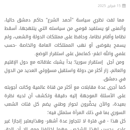
15 فبراير, 2025
مما لفت نظري سياسة "أحمد الشرع" حاكم دمشق حاليا،
وأتمنى لو يستفيد قومي من سياسته التي ينتهجها، أسقط
نظاما وأقام نظاما، وحافظ على ممتلكات الدولة والشعب، ولم
يسمح بفوضى أو نهب الممتلكات العامة والخاصة -حسب
علمي والله اعلم- كماعمل على استقرار الوضع.
ومن أجل إستقرار سوريا؛ بدأ يشبك علاقاته مع دول الإقليم
والعالم، زار أكثر من دولة واستقبل مسؤولي العديد من الدول
في دمشق.
كما أجرى عدة مقابلات مع أكثر من قناة عالمية وكانت أجوبته
على الأسئلة الموجهة إليه دقيقة وتكشف أن لديه نظرة
بعيدة، والآن يحضِّرون لحوار وطني يضم كل فئات الشعب
السوري بما في ذلك المرأة ستمثل فيه؛
كل هذا - في فترة لا تتجاوز عدة أشهر- وهذايعتبر إنجازا غير
عادي يحسب لهذا الشخص، مهما اختلفنا معه إلا أن الحق