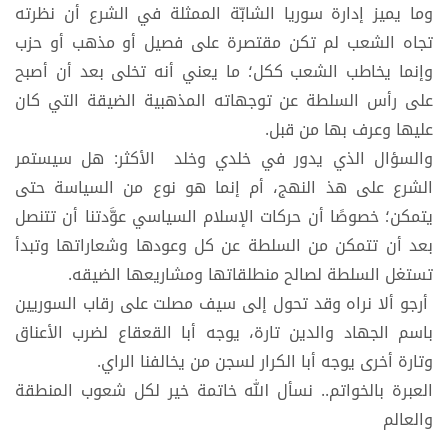
وما يميز إدارة سوريا الشابّة الممثلة في الشرع أن نظرته
تجاه الشعب لم تكن مقتصرة على فصيل أو مذهب أو حزب
وإنما يخاطب الشعب ككل؛ ما يعني أنه تخلى بعد أن أصبح
على رأس السلطة عن توجهاته المذهبية الضيقة التي كان
عليها وعرف بها من قبل.
والسؤال الذي يدور في خلدي وخلد الأكثر: هل سيستمر
الشرع على هذ النهج، أم إنما هو نوع من السياسة حتى
يتمكن؛ خصوصًا أن حركات الإسلام السياسي عوَّدتنا أن تتنصل
بعد أن تتمكن من السلطة عن كل وعودها وشعاراتها وتبدأ
تستغل السلطة لصالح منطلقاتها ومشاريعها الضيقه.
أرجو ألا نراه وقد تحول إلى سيف مصلت على رقاب السوريين
باسم الجهاد والدين تارة، يوجه أبا القعقاع لضرب الأعناق
وتارة أخرى يوجه أبا الكرار لسجن من يخالفنا الراي.
العبرة بالخواتم.. نسأل الله خاتمة خير لكل شعوب المنطقة
والعالم