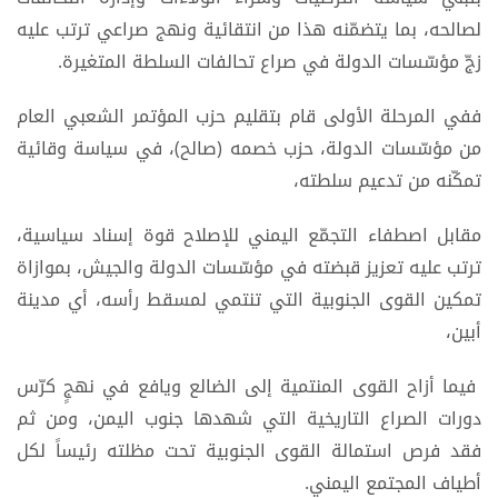
لصالحه، بما يتضمّنه هذا من انتقائية ونهج صراعي ترتب عليه
زجّ مؤسّسات الدولة في صراع تحالفات السلطة المتغيرة.
ففي المرحلة الأولى قام بتقليم حزب المؤتمر الشعبي العام
من مؤسّسات الدولة، حزب خصمه (صالح)، في سياسة وقائية
تمكّنه من تدعيم سلطته،
مقابل اصطفاء التجمّع اليمني للإصلاح قوة إسناد سياسية،
ترتب عليه تعزيز قبضته في مؤسّسات الدولة والجيش، بموازاة
تمكين القوى الجنوبية التي تنتمي لمسقط رأسه، أي مدينة
أبين،
فيما أزاح القوى المنتمية إلى الضالع ويافع في نهجٍ كرّس
دورات الصراع التاريخية التي شهدها جنوب اليمن، ومن ثم
فقد فرص استمالة القوى الجنوبية تحت مظلته رئيساً لكل
أطياف المجتمع اليمني.