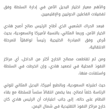
والأهم معيار اختيار البديل الآمن في إدارة السلطة وفق
تفضيلات الفاعلين الدوليين والإقليميين.
فبعد الحراك الشعبي الذي أطاح الرئيس صالح أصبح هادي
الخيار الآمن، وربما المثالي، بالنسبة لأميركا والسعودية، بحيث
فُرض وفق المبادرة الخليجية رئيساً توافقيّاً للمرحلة
الانتقالية،
ومن ثم تقاطعت مصالح الخارج أكثر من الداخل، أي مراكز
النفوذ المحلية في تصعيد هادي، وإن انخرطت في السلطة
واستفادت منها،
حيث اعتبرته السعودية، وبالطبع أميركا، البديل المثالي لتولي
الرئاسة خلفاً لصالح، بما يضمن انتقالاً سلساً للسلطة مع بقاء
النظام على حاله، إلى جانب اعتبارات أن الرئيس هادي كان
خارج مراكز النفوذ التقليدية في شمال اليمن،