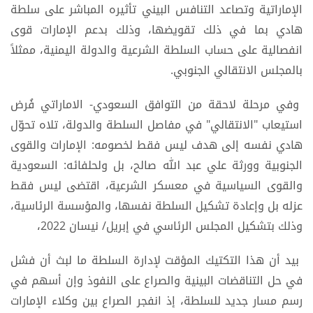
الإماراتية وتصاعد التنافس البيني تأثيره المباشر على سلطة
هادي بما في ذلك تقويضها، وذلك بدعم الإمارات قوى
انفصالية على حساب السلطة الشرعية والدولة اليمنية، ممثلاً
بالمجلس الانتقالي الجنوبي.
وفي مرحلة لاحقة من التوافق السعودي- الاماراتي فُرض
استيعاب "الانتقالي" في مفاصل السلطة والدولة، تلاه تحوّل
هادي نفسه إلى هدف ليس فقط لخصومه: الإمارات والقوى
الجنوبية وورثة علي عبد الله صالح، بل ولحلفائه: السعودية
والقوى السياسية في معسكر الشرعية، اقتضى ليس فقط
عزله بل وإعادة تشكيل السلطة نفسها، والمؤسسة الرئاسية،
وذلك بتشكيل المجلس الرئاسي في إبريل/ نيسان 2022،
بيد أن هذا التكتيك المؤقت لإدارة السلطة ما لبث أن فشل
في حل التناقضات البينية والصراع على النفوذ وإن أسهم في
رسم مسار جديد للسلطة، إذ انفجر الصراع بين وكلاء الإمارات