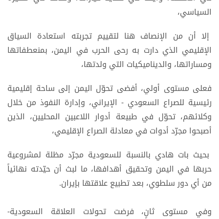
السياسي،
إلا أن من الإنصاف هنا لتقييم تجربته استعادة السياق
الإقليمي الذي دارت به رحى الحرب في اليمن، بمنعطفاتها
ومساراتها، والديناميكيات التي ولدتها،
فعلى مستوى أولي، أفضى تحوّل اليمن إلى ساحة إقليمية
رئيسية للصراع السعودي - الإيراني، وإدارة النفوذ من خلال
وكلائهم، تحوّل في طبيعة أدوار اللاعبين المحليين، الذين
أصبحوا مجرّد أدوات في معادلة الصراع الإقليمي،
بحيث بات هادي بالنسبة للسعودية مجرّد مظلة لمشروعية
حربها في اليمن وتحقيق أهدافها، ما لبث أن حيّدته نهائياً
من أي دور سلطوي، بعد تطبيع علاقتها بإيران.
وفي مستوى ثانٍ، فرضت تحولات العلاقة السعودية-