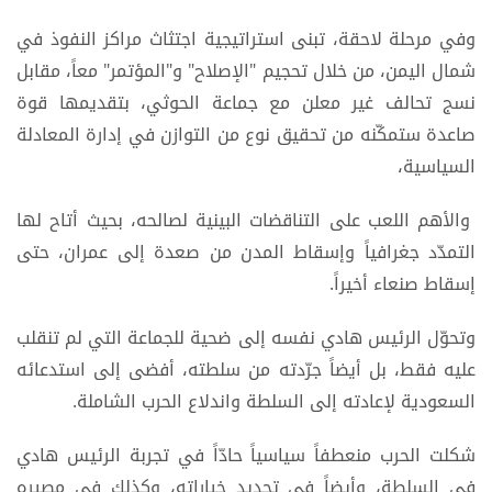
وفي مرحلة لاحقة، تبنى استراتيجية اجتثاث مراكز النفوذ في
شمال اليمن، من خلال تحجيم "الإصلاح" و"المؤتمر" معاً، مقابل
نسج تحالف غير معلن مع جماعة الحوثي، بتقديمها قوة
صاعدة ستمكّنه من تحقيق نوع من التوازن في إدارة المعادلة
السياسية،
والأهم اللعب على التناقضات البينية لصالحه، بحيث أتاح لها
التمدّد جغرافياً وإسقاط المدن من صعدة إلى عمران، حتى
إسقاط صنعاء أخيراً.
وتحوّل الرئيس هادي نفسه إلى ضحية للجماعة التي لم تنقلب
عليه فقط، بل أيضاً جرّدته من سلطته، أفضى إلى استدعائه
السعودية لإعادته إلى السلطة واندلاع الحرب الشاملة.
شكلت الحرب منعطفاً سياسياً حادّاً في تجربة الرئيس هادي
في السلطة، وأيضاً في تحديد خياراته، وكذلك في مصيره