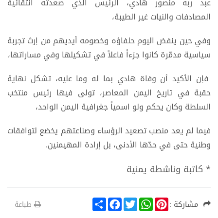
عبد ربه منصور هادي، الرئيس الذي صعدته انتقائية
المصادفات والنيات غير الطيبة،
وفي حين ينفض اليوم حلفاؤه وخصومه أيديهم من إرث تجربة
سياسية مدمّرة كانوا جزءاً فاعلاً في تشكيلها وفي مساراتها،
فإن الأكيد أن وفاة هادي بما له وما عليه، تشكل نهاية
حقبة في تاريخ اليمن المعاصر، تولى فيها رئيس منتخب
السلطة وكان يحكم ولو اسمياً جغرافية اليمن الواحد،
فيما لم يعد منصب تصعيد الرؤساء وصناعتهم يخضع لتوافقات
وطنية حتى في حدّها الأدنى، بل إرادة المهيمنين.
* كاتبة وناشطة يمنية
S
F
T
W
P
مشاركة :
طباعة
h
a
w
h
i
a
c
i
a
n