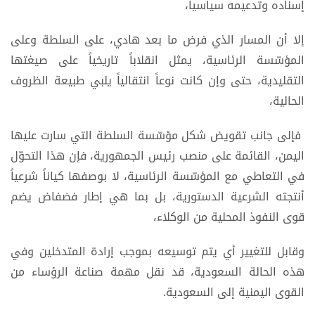
إسناده وتدعيمه سياسياً،
إلا أن المسار الذي فرض ما بعد هادي، على السلطة وعلى
المؤسّسة الرئاسية، يمثل انقلاباً تاريخياً على صيغتها
التقليدية، حتى وإن كانت نوعاً انتقالياً يلبي طبيعة الظروف
الحالية،
فإلى جانب تقويض شكل مؤسّسة السلطة التي سارت عليها
اليمن، القائمة على منصب رئيس الجمهورية، فإن هذا التحوّل
في التعاطي مع المؤسّسة الرئاسية، لا بوصفها كياناً شرعياً
أنتجته الشرعية الدستورية، بل بما هي إطار فضفاض يضم
قوى النفوذ المحلية من الوكلاء،
وقابل للتغيير أي يتم توسيعه بموجب إرادة المتدخلين وفي
هذه الحالة السعودية، قد نقل مهمة صناعة الرؤساء من
القوى اليمنية إلى السعودية.