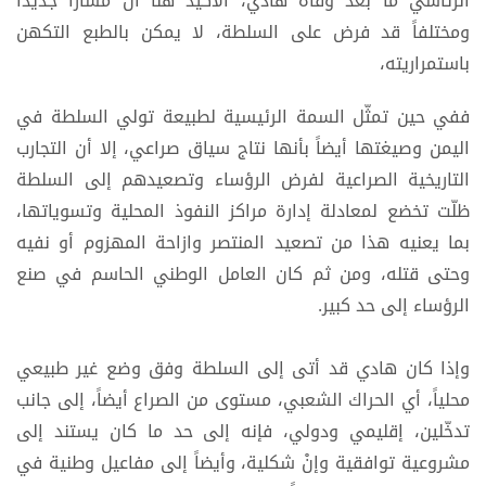
الرئاسي ما بعد وفاة هادي، الأكيد هنا أن مساراً جديداً
ومختلفاً قد فرض على السلطة، لا يمكن بالطبع التكهن
باستمراريته،
ففي حين تمثّل السمة الرئيسية لطبيعة تولي السلطة في
اليمن وصيغتها أيضاً بأنها نتاج سياق صراعي، إلا أن التجارب
التاريخية الصراعية لفرض الرؤساء وتصعيدهم إلى السلطة
ظلّت تخضع لمعادلة إدارة مراكز النفوذ المحلية وتسوياتها،
بما يعنيه هذا من تصعيد المنتصر وازاحة المهزوم أو نفيه
وحتى قتله، ومن ثم كان العامل الوطني الحاسم في صنع
الرؤساء إلى حد كبير.
وإذا كان هادي قد أتى إلى السلطة وفق وضع غير طبيعي
محلياً، أي الحراك الشعبي، مستوى من الصراع أيضاً، إلى جانب
تدخّلين، إقليمي ودولي، فإنه إلى حد ما كان يستند إلى
مشروعية توافقية وإنْ شكلية، وأيضاً إلى مفاعيل وطنية في