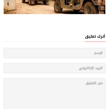
فّ الأسرى ضمن أجندة ثالث أيام محادثات روما وسط تصعيد
رائيلي
أترك تعليق