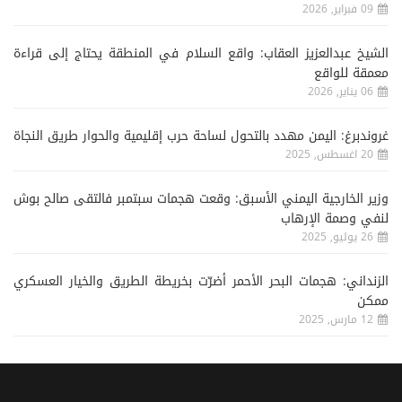
09 فبراير, 2026
الشيخ عبدالعزيز العقاب: واقع السلام في المنطقة يحتاج إلى قراءة
معمقة للواقع
06 يناير, 2026
غروندبرغ: اليمن مهدد بالتحول لساحة حرب إقليمية والحوار طريق النجاة
20 اغسطس, 2025
وزير الخارجية اليمني الأسبق: وقعت هجمات سبتمبر فالتقى صالح بوش
لنفي وصمة الإرهاب
26 يوليو, 2025
الزنداني: هجمات البحر الأحمر أضرّت بخريطة الطريق والخيار العسكري
ممكن
12 مارس, 2025