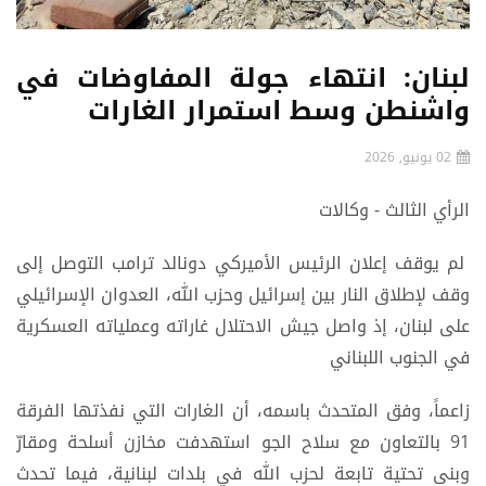
لبنان: انتهاء جولة المفاوضات في
واشنطن وسط استمرار الغارات
02 يونيو, 2026
الرأي الثالث - وكالات
لم يوقف إعلان الرئيس الأميركي دونالد ترامب التوصل إلى
وقف لإطلاق النار بين إسرائيل وحزب الله، العدوان الإسرائيلي
على لبنان، إذ واصل جيش الاحتلال غاراته وعملياته العسكرية
في الجنوب اللبناني
زاعماً، وفق المتحدث باسمه، أن الغارات التي نفذتها الفرقة
91 بالتعاون مع سلاح الجو استهدفت مخازن أسلحة ومقارّ
وبنى تحتية تابعة لحزب الله في بلدات لبنانية، فيما تحدث