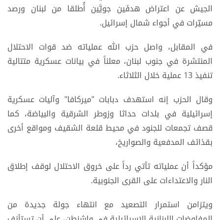
الجيش عن اعتراض هدفَين جويَّين أُطلقا من لبنان ورصد
مسيّرات في أجواء شمال إسرائيل.
في المقابل، واصل حزب الله عملياته ضد قوات الاحتلال
المنتشرة في جنوب لبنان، معلناً في بيانات عسكرية متتالية
تنفيذ 13 عملية خلال الثلاثاء.
وقال الحزب إنه استهدف دبابات "ميركافا" وآليات عسكرية
إسرائيلية في بلدات حداثا وزوطر الشرقية والبياضة، كما
قصف تجمعات للجنود في محيط قلعة الشقيف ومواقع أخرى
بقذائف المدفعية والصواريخ،
مؤكداً أن عملياته تأتي رداً على خروق الاحتلال لوقف إطلاق
النار والاعتداءات على القرى الجنوبية.
ويتزامن استمرار التصعيد مع انتهاء جولة جديدة من
المفاوضات اللبنانية الإسرائيلية في واشنطن، على أن تستأنف