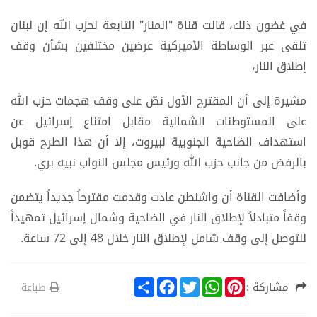
في غضون ذلك، قالت قناة "المنار" التابعة لحزب الله إن لبنان
تلقى عبر الوساطة الأميركية عرضين مختلفين بشأن وقف
إطلاق النار،
مشيرة إلى أن المقترح الأول نصّ على وقف هجمات حزب الله
على المستوطنات الشمالية مقابل امتناع إسرائيل عن
استهداف الضاحية الجنوبية لبيروت، إلا أن هذا الطرح قوبل
بالرفض من جانب حزب الله ورئيس مجلس النواب نبيه بري.
وأضافت القناة أن واشنطن عادت وقدمت مقترحاً جديداً يتضمن
وقفاً متبادلاً لإطلاق النار في الضاحية وشمال إسرائيل تمهيداً
للتوصل إلى وقف شامل لإطلاق النار خلال 48 إلى 72 ساعة.
S
F
T
W
P
مشاركة :
طباعة
h
a
w
h
i
a
c
i
a
n