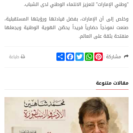
"وطني الإمارات" لتعزيز الانتماء الوطني لدى الشباب.
وخلص إلى أن الإمارات، بفضل قيادتها ورؤيتها المستقبلية،
صنعت نموذجاً حضارياً فريداً يحصّن الهوية الوطنية ويجعلها
منفتحة بثقة على العالم.
S
F
T
W
P
مشاركة :
طباعة
h
a
w
h
i
a
c
i
a
n
r
e
t
t
t
e
b
t
s
e
o
e
A
r
مقالات متنوعة
o
r
p
e
k
p
s
t
ة
أدب وثق