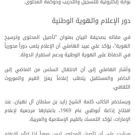
بوابة إلكترونية للتسجيل والتدريب وحوكمة المحتوى.
دور الإعلام والهوية الوطنية
في مقاله بصحيفة البيان بعنوان "تأصيل المحتوى وترسيخ
الهوية"، يؤكد علي عبيد الهاملي أن الإعلام يلعب دوراً محورياً
في الحفاظ على الهوية الوطنية ودعم استقرار الدولة.
وأشار الهاملي إلى أن الانتقال السلس من الماضي إلى
الحاضر والمستقبل يتطلب إعلاماً يعزز القيم والموروث
الثقافي.
ويستحضر الكاتب كلمة الشيخ زايد بن سلطان آل نهيان، عند
افتتاح إذاعة أبوظبي عام 1969، باعتبارها مرجعية لإعلام
الإمارات، تؤكد التمسك بالقيم الإسلامية والعربية.
ويشدد على أن تأصيل المحتوى ليس صعباً إذا اعتُبر الإعلام