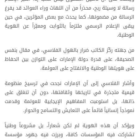
رسالة لا وسيلة ربح، محذراً من أن اللهاث وراء العوائد قد يفرغ
الرسالة من مضمونها، كما يحدث مع بعض المؤثرين، في حين
يبقى الإعلام الرسمي ملتزماً بالثوابت ومعبّراً عن الهوية
الوطنية.
من جهته ركّز الكاتب ضرار بالهول الفلاسي، في مقال بنفس
الصحيفة، على قدرة دولة الإمارات على التوازن بين الحفاظ
على هويتها الوطنية والانفتاح على العولمة.
وأشار الفلاسي إلى أن الإمارات نجحت في ترسيخ منظومة
قيمية متجذرة في تاريخها وثقافتها، دون أن تنغلق على
ذاتها، بل استوعبت المفاهيم الإيجابية للعولمة وقدمت
نموذجاً إنسانياً قائماً على التعايش والتسامح والحوار.
ويؤكد أن هذه الهوية لم تكن شعاراً، بل مشروعاً وطنياً
تشاركت فيه المؤسسات كافة، وبرزت فيه جهود مؤسسة