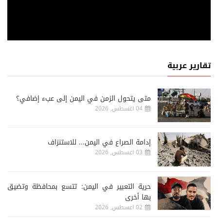
تقارير عربية
متى يتحول الزمن في اليمن إلى عبء إضافي؟
04 اغسطس, 2026
إدامة الصراع في اليمن... للاستنزاف
03 اغسطس, 2026
حرية التعبير في اليمن: تتسع بمحافظة وتضيق
بها أخرى
02 اغسطس, 2026