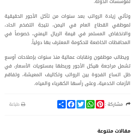
لمؤسسات الدولة.
وتأتي زيادة الرواتب بعد سنوات من تآكل الأجور الحقيقية
لموظفي القطاع العام في اليمن، نتيجة التضخم الحاد،
والانخفاض المستمر في قيمة الريال اليمني، خصوصاً في
المحافظات الخاضعة للحكومة المعترف بها دولياً.
ويطالب موظفون ونقابات عمالية منذ سنوات بإصلاحات أوسع
تشمل مراجعة هيكل الأجور وربطها بمستويات الأسعار، في
ظل اتساع الفجوة بين الرواتب وتكاليف المعيشة، وتفاقم
الأزمات الخدمية، وعلى رأسها الكهرباء والمياه.
S
F
T
W
P
مشاركة :
طباعة
h
a
w
h
i
a
c
i
a
n
r
e
t
t
t
e
b
t
s
e
o
e
A
r
مقالات متنوعة
o
r
p
e