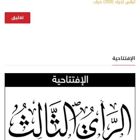
تبقى لديك (
300
) حرف
الإفتتاحية