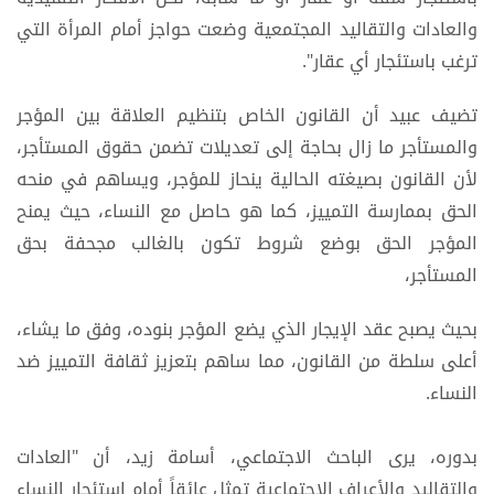
والعادات والتقاليد المجتمعية وضعت حواجز أمام المرأة التي
ترغب باستئجار أي عقار".
تضيف عبيد أن القانون الخاص بتنظيم العلاقة بين المؤجر
والمستأجر ما زال بحاجة إلى تعديلات تضمن حقوق المستأجر،
لأن القانون بصيغته الحالية ينحاز للمؤجر، ويساهم في منحه
الحق بممارسة التمييز، كما هو حاصل مع النساء، حيث يمنح
المؤجر الحق بوضع شروط تكون بالغالب مجحفة بحق
المستأجر،
بحيث يصبح عقد الإيجار الذي يضع المؤجر بنوده، وفق ما يشاء،
أعلى سلطة من القانون، مما ساهم بتعزيز ثقافة التمييز ضد
النساء.
بدوره، يرى الباحث الاجتماعي، أسامة زيد، أن "العادات
والتقاليد والأعراف الاجتماعية تمثل عائقاً أمام استئجار النساء