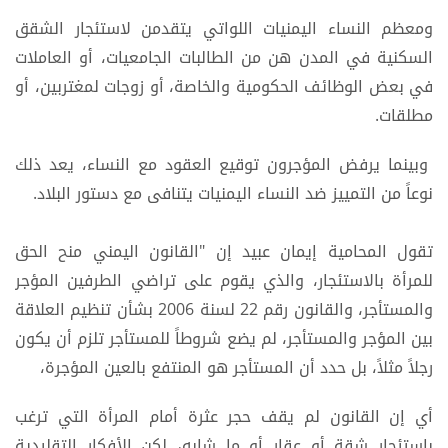
ومعظم النساء اليمنيات اللواتي يتقدمن لاستئجار الشقق
السكنية في المدن هن من الطالبات الجامعيات، أو العاملات
في بعض الوظائف الحكومية والخاصة، أو زوجات لمغتربين، أو
مطلقات.
وبينما يرفض المؤجرون توقيع العقود مع النساء، يعد ذلك
نوعاً من التمييز ضد النساء اليمنيات يتنافى مع دستور البلاد.
تقول المحامية إيمان عبيد إن "القانون اليمني منح الحق
للمرأة بالاستئجار، والذي يقوم على تراضي الطرفين المؤجر
والمستأجر، والقانون رقم 22 لسنة 2006 بشأن تنظيم العلاقة
بين المؤجر والمستأجر، لم يضع شروطاً للمستأجر تلزم أن يكون
رجلاً مثلاً، بل حدد أن المستأجر هو المنتفع بالعين المؤجرة،
أي إن القانون لم يقف حجر عثرة أمام المرأة التي ترغب
باستئجار شقة أو عقار أو ما شابه، لكن الأفكار التقليدية