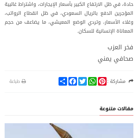
حادة، في ظل الارتفاع الكبير بأسعار الإيجارات، واشتراط غالبية
المؤجرين الدفع بالريال السعودي، في ظل انقطاع الرواتب،
وغلاء الأسعار، وتردي الوضع المعيشي، ما يضاعف من حجم
المعاناة الإنسانية للسكان.
فخر العزب
صحافي يمني
S
F
T
W
P
مشاركة :
طباعة
h
a
w
h
i
a
c
i
a
n
r
e
t
t
t
e
b
t
s
e
o
e
A
r
مقالات متنوعة
o
r
p
e
k
p
s
t
ة
قضية سا