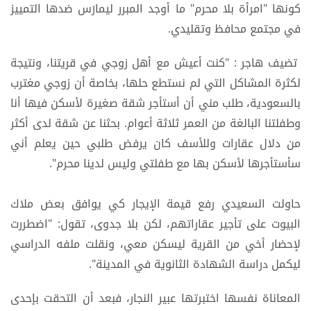
كونها "امرأة بلا محرم" ما أوجد المبرر ليمارَس ضدها التمييز
في مجتمع محافظ وتقليدي.
تضيف هاجر : "كنت أعيش مع أهل زوجي في قريتنا، ونتيجة
لكثرة المشاكل التي لم نستطع حلها، بخاصة أن زوجي مغترب
بالسعودية، طلب مني أن أستأجر شقة صغيرة لأسكن فيها أنا
وطفلتنا البالغة من العمر ثلاثة أعوام. بحثنا عن شقة لدى أكثر
من دلال عقارات وللأسف كان يرفض طلبي حين يعلم أني
سأستأجرها لأسكن بها مع طفلتي وليس لدينا محرم".
حاولت السعيدي رفع قيمة الإيجار كي يوافق بعض ملاك
البيوت على تأجير عقاراتهم، لكن بلا جدوى، تقول: "اضطررت
لإحضار أخي من القرية ليسكن معي، ونقلت ملفه الدراسي
ليكمل دراسة الشهادة الثانوية في المدينة".
المعاناة نفسها اختبرتها عبير النجار، فبعد أن التحقت بإحدى