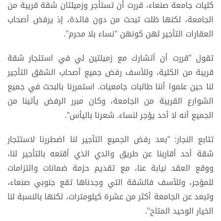
كليات جامعة صنعاء، قررت أن تستأجر وزميلتان شقة قريبة من
الجامعة، لكنها ظلت تبحث من دون فائدة، إذ يرفض أصحاب
العقارات التأجير لهن كونهن "نساء بلا محرم".
تقول "قررت أن أتشارك مع زميلتين لي في استئجار شقة
قريبة من الكلية، وللأسف رفض جميع أصحاب الشقق التأجير
لنا حين علموا أننا طالبات جامعيات. استمررنا بالبحث في جميع
الشوارع القريبة من الجامعة، وكان مبرر الرفض يأتينا من
الجميع أنه لا أحد يؤجر لنساء. شعرنا باليأس".
تتابع النجار: "بعد رفض الجميع التأجير لنا اضطررنا لاستئجار
شقة أحد أقاربنا عن طريق والدي الذي أقنعه بالتأجير لنا،
ووقع العقد نيابة عنا، مع تقديم حزمة ضمانات والتزامات
للمؤجر، وللأسف فالشقة التي وجدناها تقع جنوبي صنعاء،
وتبعد عن الجامعة أكثر من عشرة كيلومترات، لكنها بالنسبة لنا
الخيار الوحيد المتاح".