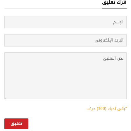
أترك تعليق
تبقى لديك (
300
) حرف