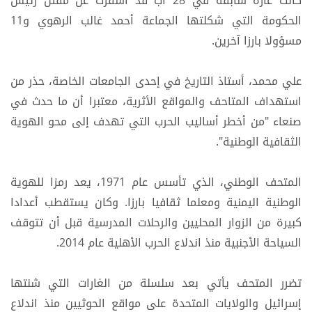
كانت غارة سابقة في 28 آب قد أسفرت عن مقتل رئيس
الحكومة التي شكلتها الجماعة أحمد غالب الرهوي و11
مسؤولا بارزا آخرين.
علي محمد، أستاذ التاريخ في إحدى الجامعات الخاصة، حذر من
استهداف المتاحف والمواقع الأثرية، معتبرا أن ما حدث في
صنعاء "من أخطر أساليب الحرب التي تهدف إلى محو ​الهوية
الثقافية​ الوطنية".
المتحف الوطني، الذي تأسس عام 1971، يعد رمزا للهوية
الوطنية اليمنية ومعلما ثقافيا بارزا. وكان يستقطب أعدادا
كبيرة من الزوار المحليين والرحلات المدرسية قبل أن تتوقف
السياحة الأجنبية منذ اندلاع الحرب الأهلية عام 2014.
تضرر المتحف يأتي بعد سلسلة من الغارات التي شنتها
إسرائيل والولايات المتحدة على مواقع الحوثيين منذ اندلاع