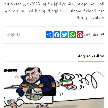
الحرب في غزة في تشرين الأول/أكتوبر 2023، في وقت كثفت
فيه الجماعة هجماتها الصاروخية والطائرات المسيرة على
أهداف إسرائيلية.
S
F
T
W
P
مشاركة :
طباعة
h
a
w
h
i
a
c
i
a
n
r
e
t
t
t
e
b
t
s
e
o
e
A
r
مقالات متنوعة
o
r
p
e
k
p
s
t
ة
قضية سا