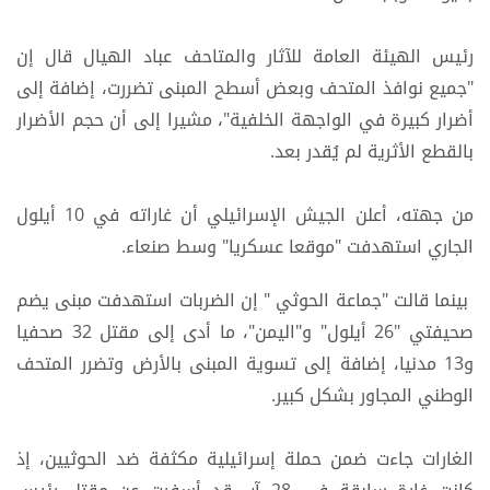
رئيس الهيئة العامة للآثار والمتاحف عباد الهيال قال إن
"جميع نوافذ المتحف وبعض أسطح المبنى تضررت، إضافة إلى
أضرار كبيرة في الواجهة الخلفية"، مشيرا إلى أن حجم الأضرار
بالقطع الأثرية لم يُقدر بعد.
من جهته، أعلن الجيش الإسرائيلي أن غاراته في 10 أيلول
الجاري استهدفت "موقعا عسكريا" وسط صنعاء.
بينما قالت "​جماعة الحوثي " إن الضربات استهدفت مبنى يضم
صحيفتي "26 أيلول" و"اليمن"، ما أدى إلى مقتل 32 صحفيا
و13 مدنيا، إضافة إلى تسوية المبنى بالأرض وتضرر المتحف
الوطني المجاور بشكل كبير.
الغارات جاءت ضمن حملة إسرائيلية مكثفة ضد الحوثيين، إذ