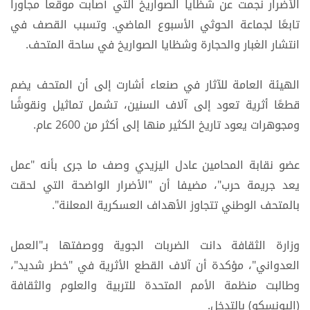
الأضرار نجمت عن شظايا الصواريخ التي أصابت موقعا مجاورا
تابعًا لجماعة الحوثي الأسبوع الماضي. وتسبب القصف في
انتشار الغبار والحجارة وشظايا الصواريخ في ساحة المتحف.
الهيئة العامة للآثار في صنعاء أشارت إلى أن المتحف يضم
قطعًا أثرية تعود إلى آلاف السنين، تشمل تماثيل ونقوشًا
ومجوهرات يعود تاريخ الكثير منها إلى أكثر من 2600 عام.
عضو نقابة المحامين عادل اليزيدي وصف ما جرى بأنه "عمل
يعد ​جريمة حرب​"، مضيفا أن "الأضرار الواضحة التي لحقت
بالمتحف الوطني تتجاوز الأهداف العسكرية المعلنة".
وزارة الثقافة دانت الضربات الجوية ووصفتها بـ"العمل
العدواني"، مؤكدة أن آلاف القطع الأثرية في "خطر شديد"،
وطالبت منظمة الأمم المتحدة للتربية والعلوم والثقافة
(اليونسكو) بالتدخل.