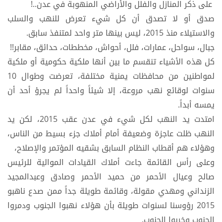
على ذكر المنازل والفلل والأراضي المنهوبة في عدن..!
صدق أو لا تصدق أن كل شيء تعرض للنهب والسلب
والاستيلاء منذ 2015، ليس بينها متر واحد لمتنفذ سابق.
جبال، سواحل، عمارات، فلل، أحواش، مخططات، حدائق، مقابر!!
كل هذه الأشياء تنقسم ما بين أنها ملكية حكومية أو ملكية
لمواطنين من محافظات يمنية مختلفة، تعرضت وطوال 10
سنوات لوقائع نهب مروعة، إلا شيئاً واحداً لم يجرؤ أحد أن
يمسه أبداً.
امتدت يد النهب لكل شيء في عدن عقب 2015، لكن يد
النهب ظلت عاجزة وضعيفة أمام أملاك جزء بسيط من الناس،
وهؤلاء هم أقطاب النظام السابق بشقيه المؤتمر والإصلاح،
وعلى رأس القائمة جاءت أملاك القيادات الموالية للرئيس
صالح وعيال الأحمر من حميد الأحمر وصادق وعبدالمجيد
الزنداني ومهدي مقولة، وقائمة طويلة جداً ممن صدع ناهبو
2015 رؤوسنا لسنوات طويلة بأن هؤلاء نهبوا الجنوب ودمروا
الجنوب وخربوا الجنوب.