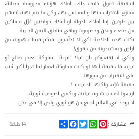
الحقيقة تقول خلاف ذلك، أملاك هؤلاء محروسة مصانة،
ممنوع الاقتراب منها والمساس بها، وكل ما يتم نهبه مُقسّم
بين طرفين: إما أملاك الدولة أو أملاك مواطنين عُزّل مساكين
من صنعاء وعدن وحضرموت وباقي مناطق اليمن الحبيبة.
نكتب هذه الخلاصة لكي لا يُدلّسون عليكم فيما ينهبونه من
أراضٍ ويستبيحونه من حقوق!
ولكي لا يُقنعوكم بأن فيلا "قرعة" مملوكة لعمار صالح أو
غيره، فالحقيقة أنها لو كانت مملوكة لعمار لما تجرأ أكبر شنب
على الاقتراب من سورها.
حقيقة مُرّة، ولكنها الحقيقة..!
ارجعوا لصاحب شبوة فيلته، ويكفي لصوصية ثورية..
لا يوجد في العالم أجمع من هو ثوري ولص إلا في عدن.
S
F
T
W
P
مشاركة :
طباعة
h
a
w
h
i
a
c
i
a
n
r
e
t
t
t