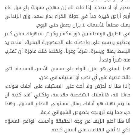
صدق أو لا تصدق إذا قلت لك إن مهدي مقولة باع قبل عام
أربع أراضٍ كبيرة جداً في جولة الكراع بدار سعد، وإن الزنداني
يملك مصنعاً للأسماك لا يزال يعمل حتى اليوم.
في الطريق الواصلة بين خور مكسر وكريتر سيهولك مبنى كبير
وعظيم يرتسم على واجهته علم الجمهورية اليمنية، امتدت يد
البسط يمنة ويسرة، شرقاً وغرباً، ولكنها ظلت عاجزة أن تقترب
منه شبراً واحداً.
هذا المبنى هو منزل اللواء علي محسن الأحمر، المساحة التي
ظلت عصية على أي نهب أو استيلاء في عدن.
(أنا) هنا لا أحرّض ولا أحث على الاستيلاء على أملاك هؤلاء،
حاشا لله، فالأملاك الشخصية مقدسة، ولكنني أفند كذبة أن
ما يتم نهبه هو أملاك وفلل مسئولي النظام السابق، وهذا
جزء مما يتم ترويجه بخصوص الشبواني قرعة.
أنا هنا أخلع الزيف عن وجه الحقيقة وأمسك الواقع المشوّه
لكي لا تُبنى القناعات على أسس كاذبة.