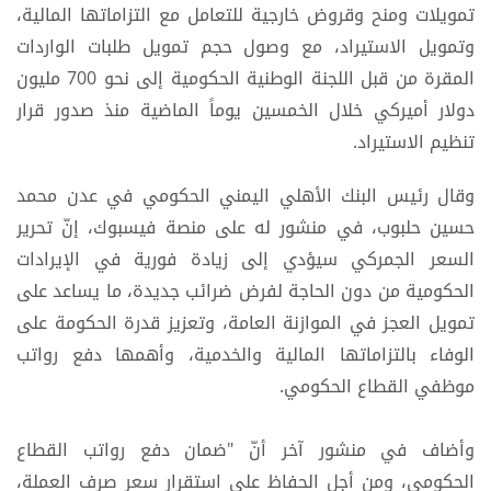
تمويلات ومنح وقروض خارجية للتعامل مع التزاماتها المالية،
وتمويل الاستيراد، مع وصول حجم تمويل طلبات الواردات
المقرة من قبل اللجنة الوطنية الحكومية إلى نحو 700 مليون
دولار أميركي خلال الخمسين يوماً الماضية منذ صدور قرار
تنظيم الاستيراد.
وقال رئيس البنك الأهلي اليمني الحكومي في عدن محمد
حسين حلبوب، في منشور له على منصة فيسبوك، إنّ تحرير
السعر الجمركي سيؤدي إلى زيادة فورية في الإيرادات
الحكومية من دون الحاجة لفرض ضرائب جديدة، ما يساعد على
تمويل العجز في الموازنة العامة، وتعزيز قدرة الحكومة على
الوفاء بالتزاماتها المالية والخدمية، وأهمها دفع رواتب
موظفي القطاع الحكومي.
وأضاف في منشور آخر أنّ "ضمان دفع رواتب القطاع
الحكومي، ومن أجل الحفاظ على استقرار سعر صرف العملة،